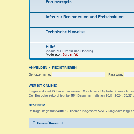
Forumsregeln
Infos zur Registrierung und Freischaltung
Technische Hinweise
Hilfe!
Videos zur Hilfe für das Handling
Moderator:
Jürgen W.
ANMELDEN
•
REGISTRIEREN
Benutzername:
Passwort:
WER IST ONLINE?
Insgesamt sind
22
Besucher online :: 0 sichtbare Mitglieder, 0 unsichtba
Der Besucherrekord liegt bei
554
Besuchern, die am 28.04.2024, 05:37 gl
STATISTIK
Beiträge insgesamt
40818
• Themen insgesamt
5226
• Mitglieder insge
Foren-Übersicht