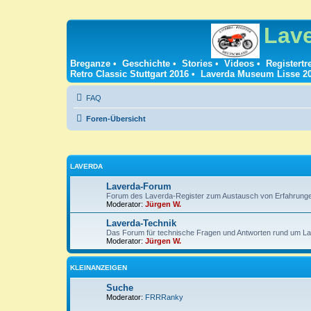
Lav
Breganze
•
Geschichte
•
Stories
•
Videos
•
Registertr
Retro Classic Stuttgart 2016
•
Laverda Museum Lisse 2
FAQ
Foren-Übersicht
LAVERDA
Laverda-Forum
Forum des Laverda-Register zum Austausch von Erfahrung
Moderator:
Jürgen W.
Laverda-Technik
Das Forum für technische Fragen und Antworten rund um La
Moderator:
Jürgen W.
KLEINANZEIGEN
Suche
Moderator:
FRRRanky