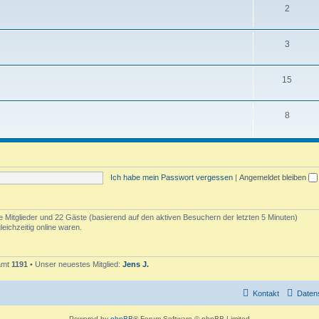
T
2
e
h
n
T
3
e
h
m
T
15
e
e
h
m
n
T
8
e
e
h
m
n
e
e
m
n
Ich habe mein Passwort vergessen
|
Angemeldet bleiben
e
n
re Mitglieder und 22 Gäste (basierend auf den aktiven Besuchern der letzten 5 Minuten)
eichzeitig online waren.
samt
1191
• Unser neuestes Mitglied:
Jens J.
Kontakt
Daten
Powered by
phpBB
® Forum Software © phpBB Limited