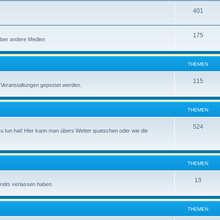
n
T
401
e
h
m
T
175
e
e
über andere Medien
h
m
n
e
e
THEMEN
m
n
T
115
 Veranstaltungen gepostet werden.
e
h
n
e
THEMEN
m
T
524
 zu tun hat! Hier kann man übers Wetter quatschen oder wie die
e
h
n
e
THEMEN
m
e
T
13
reits verlassen haben.
n
h
e
THEMEN
m