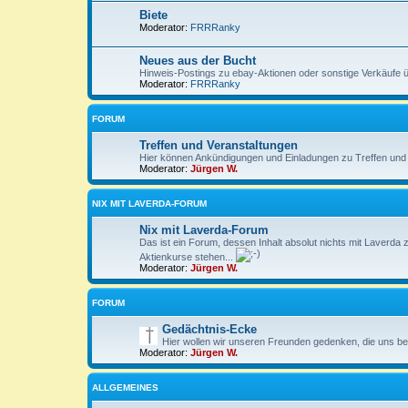
Biete
Moderator:
FRRRanky
Neues aus der Bucht
Hinweis-Postings zu ebay-Aktionen oder sonstige Verkäufe 
Moderator:
FRRRanky
FORUM
Treffen und Veranstaltungen
Hier können Ankündigungen und Einladungen zu Treffen und
Moderator:
Jürgen W.
NIX MIT LAVERDA-FORUM
Nix mit Laverda-Forum
Das ist ein Forum, dessen Inhalt absolut nichts mit Laverda
Aktienkurse stehen...
Moderator:
Jürgen W.
FORUM
Gedächtnis-Ecke
Hier wollen wir unseren Freunden gedenken, die uns be
Moderator:
Jürgen W.
ALLGEMEINES