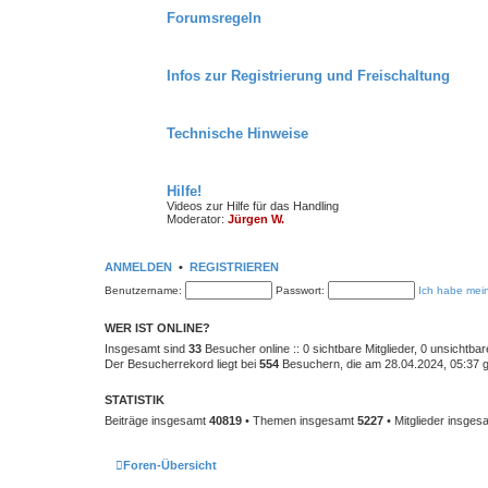
Forumsregeln
Infos zur Registrierung und Freischaltung
Technische Hinweise
Hilfe!
Videos zur Hilfe für das Handling
Moderator:
Jürgen W.
ANMELDEN
•
REGISTRIEREN
Benutzername:
Passwort:
Ich habe mei
WER IST ONLINE?
Insgesamt sind
33
Besucher online :: 0 sichtbare Mitglieder, 0 unsichtba
Der Besucherrekord liegt bei
554
Besuchern, die am 28.04.2024, 05:37 gl
STATISTIK
Beiträge insgesamt
40819
• Themen insgesamt
5227
• Mitglieder insge
Foren-Übersicht