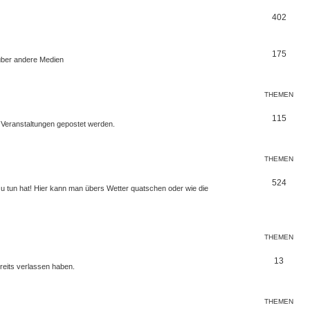
n
e
T
402
m
h
e
e
T
175
über andere Medien
n
m
h
e
e
THEMEN
n
m
T
115
 Veranstaltungen gepostet werden.
e
h
n
e
THEMEN
m
T
524
 zu tun hat! Hier kann man übers Wetter quatschen oder wie die
e
h
n
e
m
THEMEN
e
T
13
reits verlassen haben.
n
h
e
THEMEN