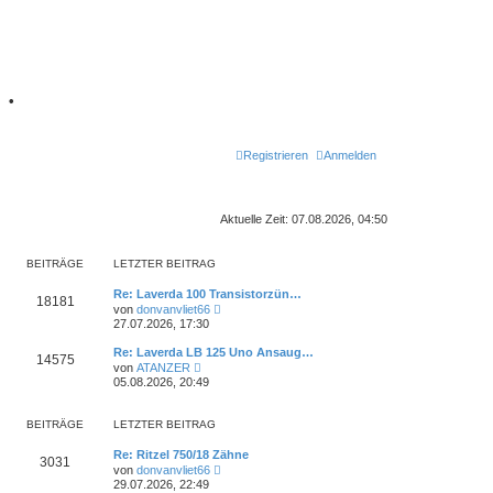
7
•
Registrieren
Anmelden
Aktuelle Zeit: 07.08.2026, 04:50
BEITRÄGE
LETZTER BEITRAG
L
Re: Laverda 100 Transistorzün…
B
18181
e
N
von
donvanvliet66
t
e
27.07.2026, 17:30
e
z
u
t
e
L
Re: Laverda LB 125 Uno Ansaug…
i
B
14575
e
s
e
N
von
ATANZER
r
t
t
e
05.08.2026, 20:49
t
B
e
e
z
u
e
r
t
e
i
B
r
i
e
s
BEITRÄGE
t
LETZTER BEITRAG
e
r
t
r
i
ä
t
B
e
a
t
L
Re: Ritzel 750/18 Zähne
e
r
B
3031
g
r
e
N
i
von
donvanvliet66
B
g
r
a
t
e
t
e
29.07.2026, 22:49
e
g
z
u