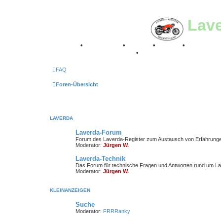
Lav
Breganze
•
Geschichte
•
Stories
•
Videos
•
Registertr
Retro Classic Stuttgart 2016
•
Laverda Museum Lisse 2
FAQ
Foren-Übersicht
LAVERDA
Laverda-Forum
Forum des Laverda-Register zum Austausch von Erfahrung
Moderator:
Jürgen W.
Laverda-Technik
Das Forum für technische Fragen und Antworten rund um La
Moderator:
Jürgen W.
KLEINANZEIGEN
Suche
Moderator:
FRRRanky