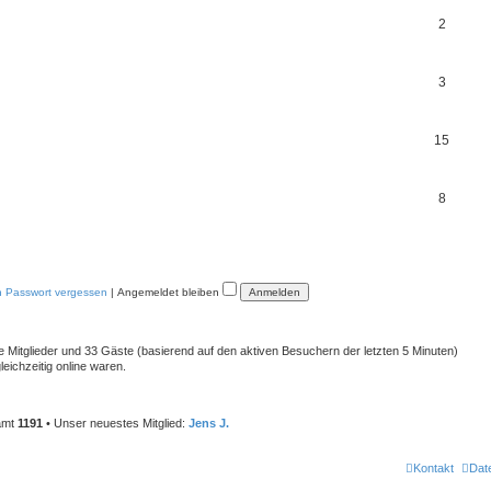
m
T
2
e
h
n
e
T
3
m
h
e
e
T
15
n
m
h
e
e
T
8
n
m
h
e
e
n
m
n Passwort vergessen
|
Angemeldet bleiben
e
n
re Mitglieder und 33 Gäste (basierend auf den aktiven Besuchern der letzten 5 Minuten)
eichzeitig online waren.
samt
1191
• Unser neuestes Mitglied:
Jens J.
Kontakt
Dat