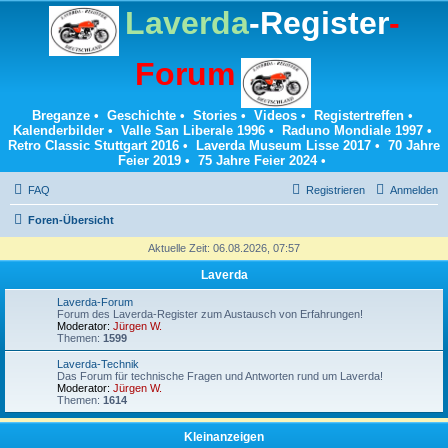
Laverda
-Register
-
Forum
Breganze
•
Geschichte
•
Stories
•
Videos
•
Registertreffen
•
Kalenderbilder
•
Valle San Liberale 1996
•
Raduno Mondiale 1997
•
Retro Classic Stuttgart 2016
•
Laverda Museum Lisse 2017
•
70 Jahre
Feier 2019
•
75 Jahre Feier 2024
•
FAQ
Registrieren
Anmelden
Foren-Übersicht
Aktuelle Zeit: 06.08.2026, 07:57
Laverda
Laverda-Forum
Forum des Laverda-Register zum Austausch von Erfahrungen!
Moderator:
Jürgen W.
Themen:
1599
Laverda-Technik
Das Forum für technische Fragen und Antworten rund um Laverda!
Moderator:
Jürgen W.
Themen:
1614
Kleinanzeigen