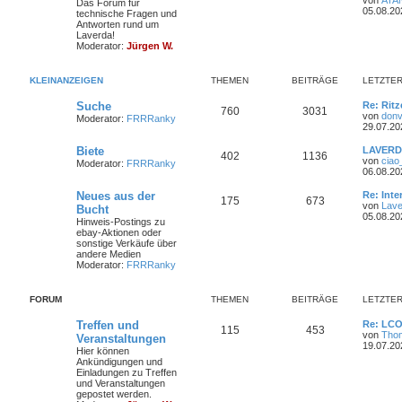
Das Forum für
i
e
r
t
05.08.20
technische Fragen und
t
h
e
z
Antworten rund um
r
n
ä
t
Laverda!
a
e
i
e
Moderator:
Jürgen W.
g
r
g
m
t
B
e
e
KLEINANZEIGEN
THEMEN
BEITRÄGE
LETZTER
i
e
r
t
L
Suche
Re: Ritz
r
T
B
760
n
3031
ä
e
von
donv
a
Moderator:
FRRRanky
t
29.07.20
g
h
e
g
z
t
L
Biete
LAVERDA
T
B
402
1136
e
i
e
e
e
von
ciao
Moderator:
FRRRanky
r
t
06.08.20
h
e
m
t
B
z
e
t
L
Neues aus der
Re: Int
T
B
175
673
e
i
i
e
r
e
e
von
Lave
Bucht
t
r
t
05.08.20
Hinweis-Postings zu
h
e
r
m
t
B
n
ä
z
ebay-Aktionen oder
a
e
t
sonstige Verkäufe über
g
e
i
i
e
r
e
g
andere Medien
t
r
Moderator:
FRRRanky
r
m
t
B
n
ä
e
a
e
g
i
e
r
g
FORUM
THEMEN
BEITRÄGE
LETZTER
t
r
n
ä
e
a
L
Treffen und
Re: LCO
T
B
115
453
g
e
von
Tho
Veranstaltungen
g
t
19.07.20
Hier können
h
e
z
Ankündigungen und
e
t
Einladungen zu Treffen
e
i
e
und Veranstaltungen
r
gepostet werden.
m
t
B