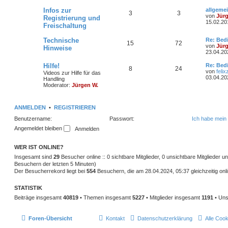
h
e
z
e
t
L
Infos zur
allgeme
T
B
3
3
e
i
e
e
von
Jür
Registrierung und
r
t
15.02.20
Freischaltung
h
e
m
t
B
z
e
t
e
i
i
L
Technische
e
r
e
Re: Bed
T
B
15
72
t
e
r
von
Jür
Hinweise
r
t
m
t
B
23.04.20
n
ä
h
e
a
z
e
g
t
i
L
Hilfe!
e
r
Re: Bed
g
T
B
8
24
e
i
e
t
e
von
felix
Videos zur Hilfe für das
r
r
t
03.04.20
n
ä
Handling
e
h
e
m
t
B
a
z
Moderator:
Jürgen W.
e
g
t
g
e
i
i
e
r
e
t
r
e
r
ANMELDEN
•
REGISTRIEREN
m
t
B
n
ä
a
e
Benutzername:
Passwort:
Ich habe mein
g
i
e
r
g
t
Angemeldet bleiben
r
n
ä
e
a
g
WER IST ONLINE?
g
Insgesamt sind
29
Besucher online :: 0 sichtbare Mitglieder, 0 unsichtbare Mitglieder 
e
Besuchern der letzten 5 Minuten)
Der Besucherrekord liegt bei
554
Besuchern, die am 28.04.2024, 05:37 gleichzeitig onl
STATISTIK
Beiträge insgesamt
40819
• Themen insgesamt
5227
• Mitglieder insgesamt
1191
• Uns
Foren-Übersicht
Kontakt
Datenschutzerklärung
Alle Coo