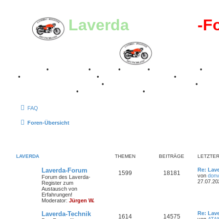
Laverda
-Register
-F
Breganze
•
Geschichte
•
Stories
•
Videos
•
Registertreffen
•
Kale
•
Valle San Liberale 1996
•
Raduno Mondiale 1997
•
Retro Classic Stuttgart 2016
•
Laverda Museum Lisse 2017
•
70 Jahre Feier 2019
•
75 Jahre Feier 2024
•
FAQ
Foren-Übersicht
LAVERDA
THEMEN
BEITRÄGE
LETZTER
L
Laverda-Forum
Re: Lav
T
B
1599
18181
e
von
donv
Forum des Laverda-
t
27.07.20
Register zum
h
e
z
Austausch von
t
Erfahrungen!
e
i
e
Moderator:
Jürgen W.
r
m
t
B
L
Laverda-Technik
Re: Lav
T
B
1614
14575
e
e
von
ATA