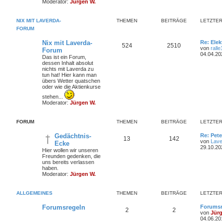
Moderator:
Jürgen W.
e
i
e
r
t
NIX MIT LAVERDA-
THEMEN
BEITRÄGE
LETZTER
r
n
ä
a
FORUM
g
g
L
Nix mit Laverda-
Re: Elek
T
B
524
2510
e
von
rall
Forum
e
t
04.04.20
Das ist ein Forum,
h
e
z
dessen Inhalt absolut
t
nichts mit Laverda zu
e
i
e
tun hat! Hier kann man
r
übers Wetter quatschen
m
t
B
oder wie die Aktienkurse
e
i
e
r
stehen...
t
Moderator:
Jürgen W.
r
n
ä
a
g
FORUM
THEMEN
BEITRÄGE
g
LETZTER
e
L
Gedächtnis-
Re: Pet
T
B
13
142
e
von
Lave
Ecke
t
29.10.20
Hier wollen wir unseren
h
e
z
Freunden gedenken, die
t
uns bereits verlassen
e
i
e
haben.
r
Moderator:
Jürgen W.
m
t
B
e
i
e
r
ALLGEMEINES
THEMEN
BEITRÄGE
LETZTER
t
r
n
ä
a
L
Forumsregeln
Forumsr
T
B
2
2
g
e
von
Jür
g
t
04.06.20