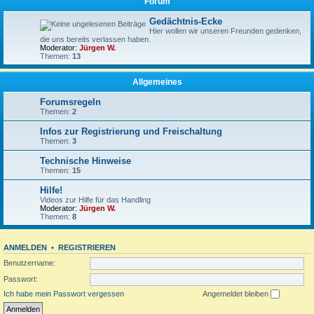
Forum
Gedächtnis-Ecke
Hier wollen wir unseren Freunden gedenken,
die uns bereits verlassen haben.
Moderator:
Jürgen W.
Themen:
13
Allgemeines
Forumsregeln
Themen:
2
Infos zur Registrierung und Freischaltung
Themen:
3
Technische Hinweise
Themen:
15
Hilfe!
Videos zur Hilfe für das Handling
Moderator:
Jürgen W.
Themen:
8
ANMELDEN
•
REGISTRIEREN
Benutzername:
Passwort:
Ich habe mein Passwort vergessen
Angemeldet bleiben