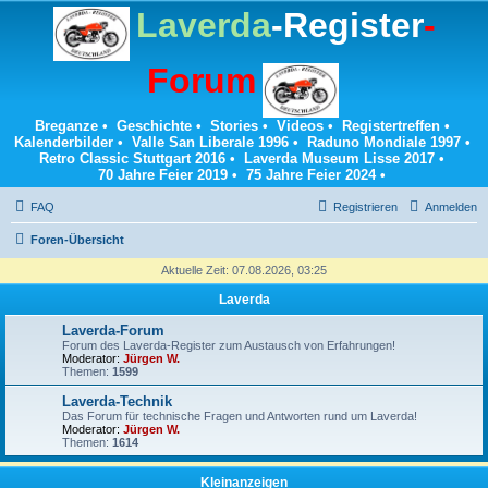
Laverda
-Register
-
Forum
Breganze
•
Geschichte
•
Stories
•
Videos
•
Registertreffen
•
Kalenderbilder
•
Valle San Liberale 1996
•
Raduno Mondiale 1997
•
Retro Classic Stuttgart 2016
•
Laverda Museum Lisse 2017
•
70 Jahre Feier 2019
•
75 Jahre Feier 2024
•
FAQ
Registrieren
Anmelden
Foren-Übersicht
Aktuelle Zeit: 07.08.2026, 03:25
Laverda
Laverda-Forum
Forum des Laverda-Register zum Austausch von Erfahrungen!
Moderator:
Jürgen W.
Themen:
1599
Laverda-Technik
Das Forum für technische Fragen und Antworten rund um Laverda!
Moderator:
Jürgen W.
Themen:
1614
Kleinanzeigen