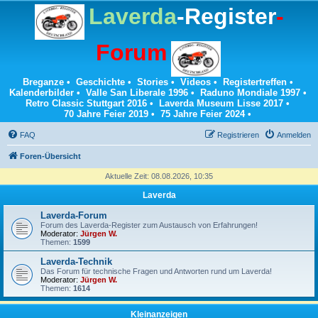
Laverda
-Register
-
Forum
Breganze
•
Geschichte
•
Stories
•
Videos
•
Registertreffen
•
Kalenderbilder
•
Valle San Liberale 1996
•
Raduno Mondiale 1997
•
Retro Classic Stuttgart 2016
•
Laverda Museum Lisse 2017
•
70 Jahre Feier 2019
•
75 Jahre Feier 2024
•
FAQ
Registrieren
Anmelden
Foren-Übersicht
Aktuelle Zeit: 08.08.2026, 10:35
Laverda
Laverda-Forum
Forum des Laverda-Register zum Austausch von Erfahrungen!
Moderator:
Jürgen W.
Themen:
1599
Laverda-Technik
Das Forum für technische Fragen und Antworten rund um Laverda!
Moderator:
Jürgen W.
Themen:
1614
Kleinanzeigen