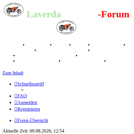
Laverda
-Register
-Forum
Breganze
•
Geschichte
•
Stories
•
Videos
•
Registertreffen
•
Kalenderbilder
•
Valle San Liberale 1996
•
Raduno Mondiale
1997
•
Retro Classic Stuttgart 2016
•
Laverda Museum Lisse
2017
•
70 Jahre Feier 2019
•
75 Jahre Feier 2024
•
Zum Inhalt
Schnellzugriff
FAQ
Anmelden
Registrieren
Foren-Übersicht
Aktuelle Zeit: 09.08.2026, 12:54