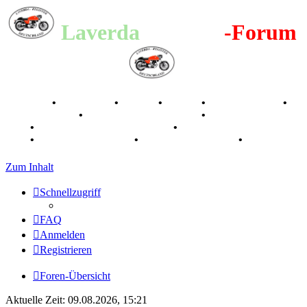
Laverda
-Register
-Forum
Breganze
•
Geschichte
•
Stories
•
Videos
•
Registertreffen
•
Kalenderbilder
•
Valle San Liberale 1996
•
Raduno Mondiale
1997
•
Retro Classic Stuttgart 2016
•
Laverda Museum Lisse
2017
•
70 Jahre Feier 2019
•
75 Jahre Feier 2024
•
Zum Inhalt
Schnellzugriff
FAQ
Anmelden
Registrieren
Foren-Übersicht
Aktuelle Zeit: 09.08.2026, 15:21