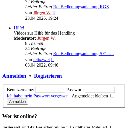
72
Beiträge
Letzter Beitrag
Re: Bedienungsanleitung RGS
Neuester
von
Jürgen W.
Beitrag
23.04.2026, 19:24
Hilfe!
Videos zur Hilfe für das Handling
Moderator:
Jürgen W.
8
Themen
24
Beiträge
Letzter Beitrag
Re: Bedienungsanleitung SF1 -…
Neuester
von
felixzwei
Beitrag
03.04.2022, 09:46
Anmelden
•
Registrieren
Benutzername:
Passwort:
Ich habe mein Passwort vergessen
|
Angemeldet bleiben
Wer ist online?
Insgesamt sind
43
Besucher online :: 1 sichtbares Mitglied, 1