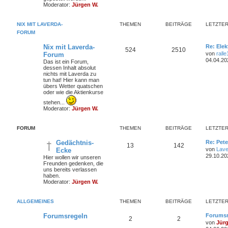
m
t
B
Moderator:
Jürgen W.
e
i
e
r
t
NIX MIT LAVERDA-
THEMEN
BEITRÄGE
LETZTER
r
n
ä
a
FORUM
g
g
L
Nix mit Laverda-
Re: Elek
T
B
524
2510
e
von
rall
Forum
e
t
04.04.20
Das ist ein Forum,
h
e
z
dessen Inhalt absolut
t
nichts mit Laverda zu
e
i
e
tun hat! Hier kann man
r
übers Wetter quatschen
m
t
B
oder wie die Aktienkurse
e
i
e
r
stehen...
t
Moderator:
Jürgen W.
r
n
ä
a
g
FORUM
THEMEN
BEITRÄGE
g
LETZTER
e
L
Gedächtnis-
Re: Pet
T
B
13
142
e
von
Lave
Ecke
t
29.10.20
Hier wollen wir unseren
h
e
z
Freunden gedenken, die
t
uns bereits verlassen
e
i
e
haben.
r
Moderator:
Jürgen W.
m
t
B
e
i
e
r
ALLGEMEINES
THEMEN
BEITRÄGE
LETZTER
t
r
n
ä
a
L
Forumsregeln
Forumsr
T
B
2
2
g
e
von
Jür
g
t