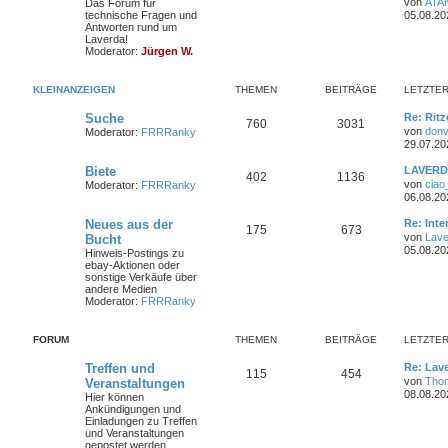
von
ATA
Das Forum für
i
e
r
t
technische Fragen und
05.08.20
t
h
e
z
Antworten rund um
r
n
ä
t
Laverda!
a
e
i
e
Moderator:
Jürgen W.
g
r
g
m
t
B
e
e
KLEINANZEIGEN
THEMEN
BEITRÄGE
LETZTER
i
e
r
t
L
Suche
Re: Ritz
r
T
B
760
n
3031
ä
e
a
von
donv
Moderator:
FRRRanky
t
g
29.07.20
h
e
g
z
t
L
Biete
LAVERDA
e
i
T
B
e
402
1136
e
e
von
ciao
Moderator:
FRRRanky
r
t
06.08.20
m
t
B
h
e
z
e
t
L
Neues aus der
Re: Int
i
e
r
e
i
T
B
175
673
e
e
t
von
Lave
Bucht
r
t
r
05.08.20
n
ä
Hinweis-Postings zu
m
t
B
h
e
z
a
ebay-Aktionen oder
e
t
g
sonstige Verkäufe über
i
g
e
r
e
i
e
andere Medien
t
r
Moderator:
FRRRanky
r
e
n
ä
m
t
B
a
e
g
i
g
e
r
FORUM
THEMEN
BEITRÄGE
LETZTER
t
r
e
n
ä
a
L
Treffen und
Re: Lav
T
B
115
454
g
e
von
Tho
Veranstaltungen
g
t
08.08.20
Hier können
h
e
z
Ankündigungen und
e
t
Einladungen zu Treffen
e
i
e
und Veranstaltungen
r
gepostet werden.