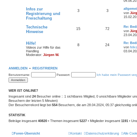
04.06.20
h
e
z
e
t
L
Infos zur
allgeme
e
i
T
B
3
3
e
e
von
Jür
Registrierung und
r
t
15.02.20
Freischaltung
m
t
B
h
e
z
e
t
i
e
r
e
i
L
Technische
e
Re: Bed
T
B
15
72
t
e
r
von
Jür
Hinweise
r
n
ä
t
m
t
B
23.04.20
h
e
a
z
e
g
t
i
g
e
r
L
Hilfe!
Re: Bed
e
i
T
B
8
24
e
t
e
von
felix
Videos zur Hilfe für das
r
r
e
n
ä
t
Handling
03.04.20
m
t
B
h
e
a
z
Moderator:
Jürgen W.
e
g
t
g
i
e
r
e
i
e
t
r
e
r
n
ä
ANMELDEN
•
REGISTRIEREN
m
t
B
a
e
g
Benutzername:
Passwort:
Ich habe mein Passwort ver
i
g
e
r
t
r
e
n
ä
a
g
WER IST ONLINE?
g
Insgesamt sind
24
Besucher online :: 1 sichtbares Mitglied, 0 unsichtbare Mitglieder u
e
Besuchern der letzten 5 Minuten)
Der Besucherrekord liegt bei
554
Besuchern, die am 28.04.2024, 05:37 gleichzeitig onl
STATISTIK
Beiträge insgesamt
40820
• Themen insgesamt
5227
• Mitglieder insgesamt
1191
• Uns
Foren-Übersicht
Kontakt
Datenschutzerklärung
Alle Coo