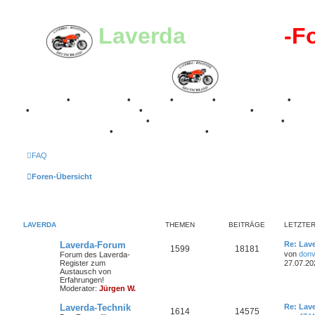
Laverda
-Register
-F
Breganze
•
Geschichte
•
Stories
•
Videos
•
Registertreffen
•
Kale
•
Valle San Liberale 1996
•
Raduno Mondiale 1997
•
Retro Classic Stuttgart 2016
•
Laverda Museum Lisse 2017
•
70 Jahre Feier 2019
•
75 Jahre Feier 2024
•
FAQ
Foren-Übersicht
LAVERDA
THEMEN
BEITRÄGE
LETZTER
L
Laverda-Forum
Re: Lav
T
B
1599
18181
e
von
donv
Forum des Laverda-
t
Register zum
27.07.20
h
e
z
Austausch von
t
Erfahrungen!
e
i
e
Moderator:
Jürgen W.
r
m
t
B
L
Laverda-Technik
Re: Lav
T
B
1614
14575
e
e