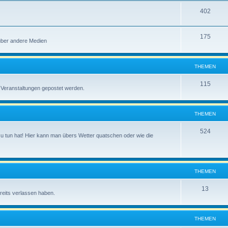
n
T
402
e
h
m
T
175
e
e
über andere Medien
h
m
n
e
e
THEMEN
m
n
T
115
 Veranstaltungen gepostet werden.
e
h
n
e
THEMEN
m
T
524
 zu tun hat! Hier kann man übers Wetter quatschen oder wie die
e
h
n
e
m
THEMEN
e
T
13
reits verlassen haben.
n
h
e
THEMEN
m