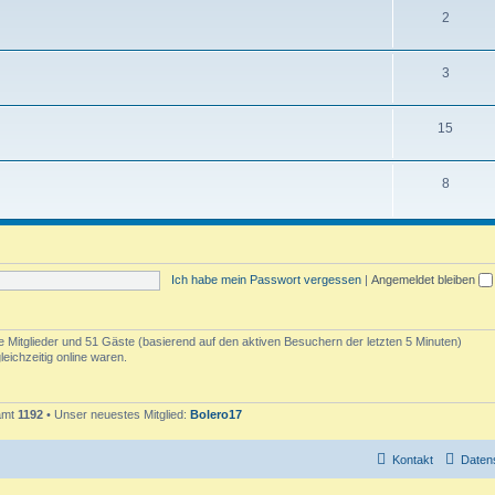
T
2
e
h
n
T
3
e
h
m
T
15
e
e
h
m
n
T
8
e
e
h
m
n
e
e
m
n
Ich habe mein Passwort vergessen
|
Angemeldet bleiben
e
n
re Mitglieder und 51 Gäste (basierend auf den aktiven Besuchern der letzten 5 Minuten)
eichzeitig online waren.
samt
1192
• Unser neuestes Mitglied:
Bolero17
Kontakt
Daten