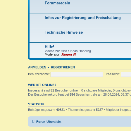
Forumsregeln
Infos zur Registrierung und Freischaltung
Technische Hinweise
Hilfe!
Videos zur Hilfe für das Handling
Moderator:
Jürgen W.
ANMELDEN
•
REGISTRIEREN
Benutzername:
Passwort:
WER IST ONLINE?
Insgesamt sind
51
Besucher online :: 0 sichtbare Mitglieder, 0 unsichtba
Der Besucherrekord liegt bei
554
Besuchern, die am 28.04.2024, 05:37 gl
STATISTIK
Beiträge insgesamt
40821
• Themen insgesamt
5227
• Mitglieder insge
Foren-Übersicht