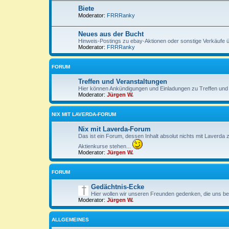
Biete
Moderator:
FRRRanky
Neues aus der Bucht
Hinweis-Postings zu ebay-Aktionen oder sonstige Verkäufe 
Moderator:
FRRRanky
FORUM
Treffen und Veranstaltungen
Hier können Ankündigungen und Einladungen zu Treffen und
Moderator:
Jürgen W.
NIX MIT LAVERDA-FORUM
Nix mit Laverda-Forum
Das ist ein Forum, dessen Inhalt absolut nichts mit Laverda
Aktienkurse stehen...
Moderator:
Jürgen W.
FORUM
Gedächtnis-Ecke
Hier wollen wir unseren Freunden gedenken, die uns be
Moderator:
Jürgen W.
ALLGEMEINES