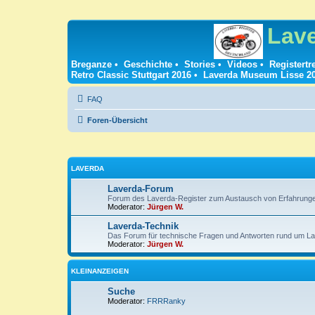
Lav
Breganze
•
Geschichte
•
Stories
•
Videos
•
Registertr
Retro Classic Stuttgart 2016
•
Laverda Museum Lisse 2
FAQ
Foren-Übersicht
LAVERDA
Laverda-Forum
Forum des Laverda-Register zum Austausch von Erfahrung
Moderator:
Jürgen W.
Laverda-Technik
Das Forum für technische Fragen und Antworten rund um La
Moderator:
Jürgen W.
KLEINANZEIGEN
Suche
Moderator:
FRRRanky