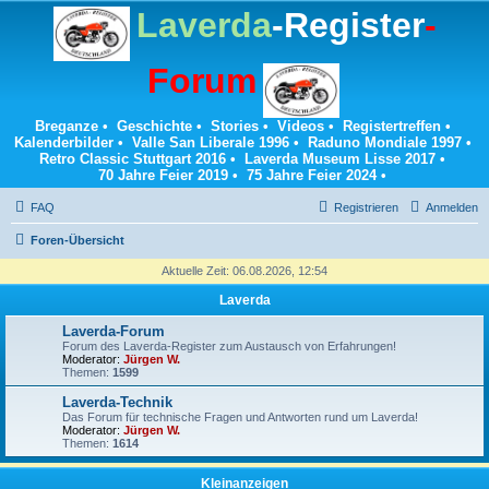
Laverda
-Register
-
Forum
Breganze
•
Geschichte
•
Stories
•
Videos
•
Registertreffen
•
Kalenderbilder
•
Valle San Liberale 1996
•
Raduno Mondiale 1997
•
Retro Classic Stuttgart 2016
•
Laverda Museum Lisse 2017
•
70 Jahre Feier 2019
•
75 Jahre Feier 2024
•
FAQ
Registrieren
Anmelden
Foren-Übersicht
Aktuelle Zeit: 06.08.2026, 12:54
Laverda
Laverda-Forum
Forum des Laverda-Register zum Austausch von Erfahrungen!
Moderator:
Jürgen W.
Themen:
1599
Laverda-Technik
Das Forum für technische Fragen und Antworten rund um Laverda!
Moderator:
Jürgen W.
Themen:
1614
Kleinanzeigen