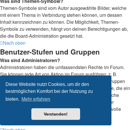
Was sind Themen-Symbole?
Themen-Symbole sind vom Autor ausgewählte Bilder, welche
mit einem Thema in Verbindung stehen können, um dessen
Inhalt kennzeichnen zu können. Die Möglichkeit, Themen-
Symbole zu verwenden, hängt von deinen Berechtigungen ab,
die die Board-Administration gesetzt hat.
Nach oben
Benutzer-Stufen und Gruppen
Was sind Administratoren?
Administratoren haben die umfassendsten Rechte im Forum.
Sie können jede Art von Aktion im Forum ausführen; z. B.
Berechtigungen setzen, Mitglieder sperren, Benutzergruppen
Diese Website nutzt Cookies, um dir den
erstellen, Moderationsrechte vergeben usw. Die Rechte, die ein
bestmöglichen Komfort bei der Nutzung zu
Administrator hat, sind allerdings davon abhängig, welche
bieten.
Mehr erfahren
Rechte ihnen ein Gründer des Forums oder ein anderer
Administrator erteilt hat. Administratoren können auch volle
Verstanden!
Moderationsberechtigungen haben, wenn ihnen das
entsprechende Recht erteilt wurde.
Nach oben