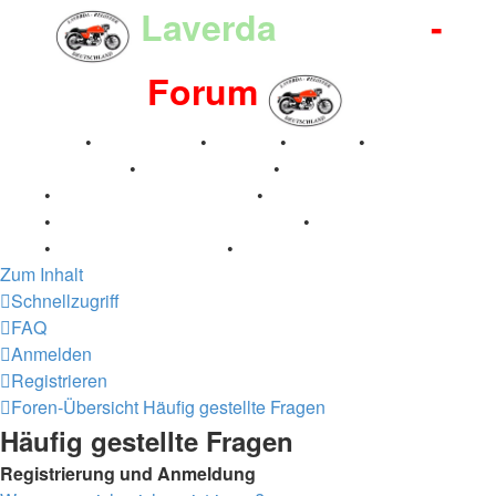
Laverda
-Register
-
Forum
Breganze
•
Geschichte
•
Stories
•
Videos
•
Registertreffen
•
Kalenderbilder
•
Valle San Liberale
1996
•
Raduno Mondiale 1997
•
Retro Classic Stuttgart
2016
•
Laverda Museum Lisse 2017
•
70 Jahre Feier
2019
•
75 Jahre Feier 2024
•
Zum Inhalt
Schnellzugriff
FAQ
Anmelden
Registrieren
Foren-Übersicht
Häufig gestellte Fragen
Häufig gestellte Fragen
Registrierung und Anmeldung