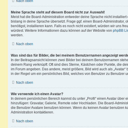
Nach oben
Meine Sprache steht auf diesem Board nicht zur Auswahl!
Meist hat die Board-Administration entweder deine Sprache nicht installier
bislang in deine Sprache übersetzt. Frage ggf. einen Board-Administrator, 
benötigst, installieren kann. Falls es noch nicht existiert, würden wir uns f
würdest. Weitere Informationen dazu können auf der Website von
phpBB Li
werden.
Nach oben
Was sind das für Bilder, die bei meinem Benutzernamen angezeigt werd
In der Beitragsansicht können zwei Bilder bei deinem Benutzernamen stehen.
deinem Rang verknüpft: Oft sind dies Sterne, Kästchen oder Punkte, die de
im Forum angeben. Das andere, meist größere, Bild wird auch als „Avatar“ b
in der Regel um ein persönliches Bild, welches von Benutzer zu Benutzer unt
Nach oben
Wie verwende ich einen Avatar?
In deinem persönlichen Bereich kannst du unter „Profil“ einen Avatar über 
hinzufügen: Gravatar, Galerie, Remote oder Hochladen. Die Board-Adminis
die Benutzer Avatare benutzen können. Wenn du keinen Avatar benutzen kan
Administration kontaktieren.
Nach oben