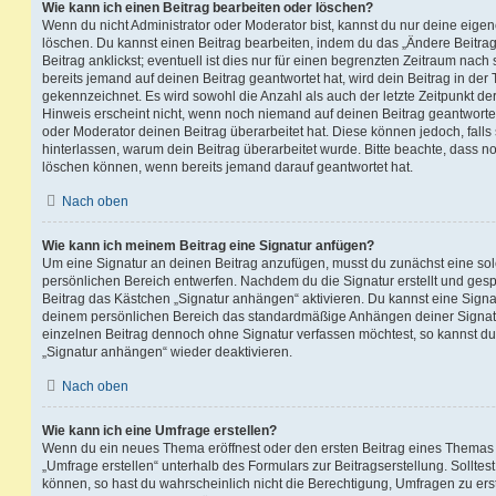
Wie kann ich einen Beitrag bearbeiten oder löschen?
Wenn du nicht Administrator oder Moderator bist, kannst du nur deine eige
löschen. Du kannst einen Beitrag bearbeiten, indem du das „Ändere Beitr
Beitrag anklickst; eventuell ist dies nur für einen begrenzten Zeitraum nac
bereits jemand auf deinen Beitrag geantwortet hat, wird dein Beitrag in der
gekennzeichnet. Es wird sowohl die Anzahl als auch der letzte Zeitpunkt d
Hinweis erscheint nicht, wenn noch niemand auf deinen Beitrag geantwortet
oder Moderator deinen Beitrag überarbeitet hat. Diese können jedoch, falls s
hinterlassen, warum dein Beitrag überarbeitet wurde. Bitte beachte, dass n
löschen können, wenn bereits jemand darauf geantwortet hat.
Nach oben
Wie kann ich meinem Beitrag eine Signatur anfügen?
Um eine Signatur an deinen Beitrag anzufügen, musst du zunächst eine sol
persönlichen Bereich entwerfen. Nachdem du die Signatur erstellt und gesp
Beitrag das Kästchen „Signatur anhängen“ aktivieren. Du kannst eine Signa
deinem persönlichen Bereich das standardmäßige Anhängen deiner Signatu
einzelnen Beitrag dennoch ohne Signatur verfassen möchtest, so kannst du 
„Signatur anhängen“ wieder deaktivieren.
Nach oben
Wie kann ich eine Umfrage erstellen?
Wenn du ein neues Thema eröffnest oder den ersten Beitrag eines Themas be
„Umfrage erstellen“ unterhalb des Formulars zur Beitragserstellung. Solltes
können, so hast du wahrscheinlich nicht die Berechtigung, Umfragen zu erste