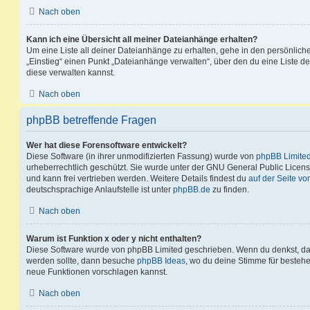
Nach oben
Kann ich eine Übersicht all meiner Dateianhänge erhalten?
Um eine Liste all deiner Dateianhänge zu erhalten, gehe in den persönliche
„Einstieg“ einen Punkt „Dateianhänge verwalten“, über den du eine Liste d
diese verwalten kannst.
Nach oben
phpBB betreffende Fragen
Wer hat diese Forensoftware entwickelt?
Diese Software (in ihrer unmodifizierten Fassung) wurde von
phpBB Limite
urheberrechtlich geschützt. Sie wurde unter der GNU General Public License
und kann frei vertrieben werden. Weitere Details findest du
auf der Seite v
deutschsprachige Anlaufstelle ist unter
phpBB.de
zu finden.
Nach oben
Warum ist Funktion x oder y nicht enthalten?
Diese Software wurde von phpBB Limited geschrieben. Wenn du denkst, das
werden sollte, dann besuche
phpBB Ideas
, wo du deine Stimme für beste
neue Funktionen vorschlagen kannst.
Nach oben