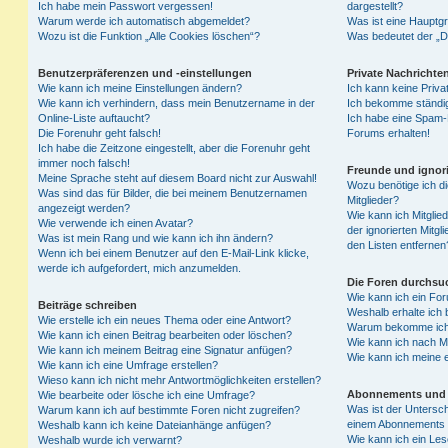
Ich habe mein Passwort vergessen!
dargestellt?
Warum werde ich automatisch abgemeldet?
Was ist eine Hauptg
Wozu ist die Funktion „Alle Cookies löschen“?
Was bedeutet der „Da
Benutzerpräferenzen und -einstellungen
Private Nachrichte
Wie kann ich meine Einstellungen ändern?
Ich kann keine Priva
Wie kann ich verhindern, dass mein Benutzername in der
Ich bekomme ständig
Online-Liste auftaucht?
Ich habe eine Spam-E
Die Forenuhr geht falsch!
Forums erhalten!
Ich habe die Zeitzone eingestellt, aber die Forenuhr geht
immer noch falsch!
Freunde und ignori
Meine Sprache steht auf diesem Board nicht zur Auswahl!
Wozu benötige ich di
Was sind das für Bilder, die bei meinem Benutzernamen
Mitglieder?
angezeigt werden?
Wie kann ich Mitglied
Wie verwende ich einen Avatar?
der ignorierten Mitg
Was ist mein Rang und wie kann ich ihn ändern?
den Listen entfernen
Wenn ich bei einem Benutzer auf den E-Mail-Link klicke,
werde ich aufgefordert, mich anzumelden.
Die Foren durchsu
Wie kann ich ein Fo
Beiträge schreiben
Weshalb erhalte ich 
Wie erstelle ich ein neues Thema oder eine Antwort?
Warum bekomme ich b
Wie kann ich einen Beitrag bearbeiten oder löschen?
Wie kann ich nach M
Wie kann ich meinem Beitrag eine Signatur anfügen?
Wie kann ich meine 
Wie kann ich eine Umfrage erstellen?
Wieso kann ich nicht mehr Antwortmöglichkeiten erstellen?
Abonnements und 
Wie bearbeite oder lösche ich eine Umfrage?
Was ist der Untersc
Warum kann ich auf bestimmte Foren nicht zugreifen?
einem Abonnements 
Weshalb kann ich keine Dateianhänge anfügen?
Wie kann ich ein Les
Weshalb wurde ich verwarnt?