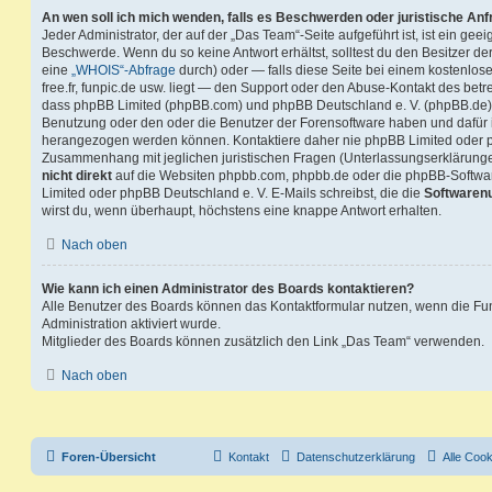
An wen soll ich mich wenden, falls es Beschwerden oder juristische An
Jeder Administrator, der auf der „Das Team“-Seite aufgeführt ist, ist ein geei
Beschwerde. Wenn du so keine Antwort erhältst, solltest du den Besitzer de
eine
„WHOIS“-Abfrage
durch) oder — falls diese Seite bei einem kostenlos
free.fr, funpic.de usw. liegt — den Support oder den Abuse-Kontakt des betr
dass phpBB Limited (phpBB.com) und phpBB Deutschland e. V. (phpBB.de
Benutzung oder den oder die Benutzer der Forensoftware haben und dafür 
herangezogen werden können. Kontaktiere daher nie phpBB Limited oder p
Zusammenhang mit jeglichen juristischen Fragen (Unterlassungserklärunge
nicht direkt
auf die Websiten phpbb.com, phpbb.de oder die phpBB-Softwar
Limited oder phpBB Deutschland e. V. E-Mails schreibst, die die
Softwarenu
wirst du, wenn überhaupt, höchstens eine knappe Antwort erhalten.
Nach oben
Wie kann ich einen Administrator des Boards kontaktieren?
Alle Benutzer des Boards können das Kontaktformular nutzen, wenn die Fun
Administration aktiviert wurde.
Mitglieder des Boards können zusätzlich den Link „Das Team“ verwenden.
Nach oben
Foren-Übersicht
Kontakt
Datenschutzerklärung
Alle Coo