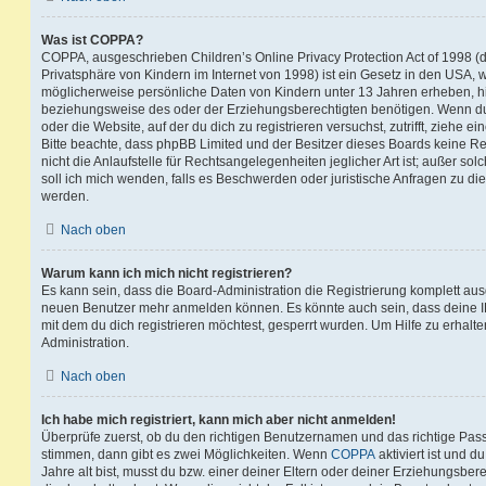
Was ist COPPA?
COPPA, ausgeschrieben Children’s Online Privacy Protection Act of 1998 (
Privatsphäre von Kindern im Internet von 1998) ist ein Gesetz in den USA, w
möglicherweise persönliche Daten von Kindern unter 13 Jahren erheben, h
beziehungsweise des oder der Erziehungsberechtigten benötigen. Wenn du di
oder die Website, auf der du dich zu registrieren versuchst, zutrifft, ziehe e
Bitte beachte, dass phpBB Limited und der Besitzer dieses Boards keine 
nicht die Anlaufstelle für Rechtsangelegenheiten jeglicher Art ist; außer so
soll ich mich wenden, falls es Beschwerden oder juristische Anfragen zu d
werden.
Nach oben
Warum kann ich mich nicht registrieren?
Es kann sein, dass die Board-Administration die Registrierung komplett ausg
neuen Benutzer mehr anmelden können. Es könnte auch sein, dass deine 
mit dem du dich registrieren möchtest, gesperrt wurden. Um Hilfe zu erhalt
Administration.
Nach oben
Ich habe mich registriert, kann mich aber nicht anmelden!
Überprüfe zuerst, ob du den richtigen Benutzernamen und das richtige Pa
stimmen, dann gibt es zwei Möglichkeiten. Wenn
COPPA
aktiviert ist und 
Jahre alt bist, musst du bzw. einer deiner Eltern oder deiner Erziehungsbe