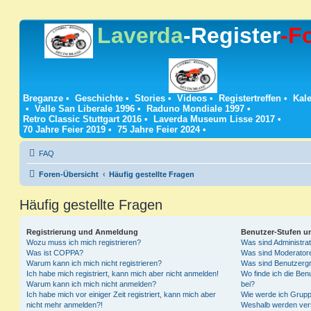
Laverda
-Register
-F
Breganze
•
Geschichte
•
Stories
•
Videos
•
Registertreffen
•
Kale
•
Valle San Liberale 1996
•
Raduno Mondiale 1997
•
Retro Classic Stuttgart 2016
•
Laverda Museum Lisse 2017
•
70 Jahre Feier 2019
•
75 Jahre Feier 2024
•
FAQ
Foren-Übersicht
Häufig gestellte Fragen
Häufig gestellte Fragen
Registrierung und Anmeldung
Benutzer-Stufen u
Wozu muss ich mich registrieren?
Was sind Administra
Was ist COPPA?
Was sind Moderator
Warum kann ich mich nicht registrieren?
Was sind Benutzerg
Ich habe mich registriert, kann mich aber nicht anmelden!
Wo finde ich die Ben
Warum kann ich mich nicht anmelden?
bei?
Ich habe mich vor einiger Zeit registriert, kann mich aber
Wie werde ich Grupp
nicht mehr anmelden?!
Weshalb werden ver