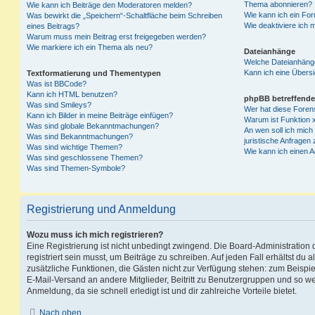
Thema abonnieren?
Wie kann ich Beiträge den Moderatoren melden?
Wie kann ich ein Fo
Was bewirkt die „Speichern“-Schaltfläche beim Schreiben
Wie deaktiviere ich
eines Beitrags?
Warum muss mein Beitrag erst freigegeben werden?
Wie markiere ich ein Thema als neu?
Dateianhänge
Welche Dateianhänge
Kann ich eine Übersi
Textformatierung und Thementypen
Was ist BBCode?
Kann ich HTML benutzen?
phpBB betreffende
Was sind Smileys?
Wer hat diese Foren
Kann ich Bilder in meine Beiträge einfügen?
Warum ist Funktion x
Was sind globale Bekanntmachungen?
An wen soll ich mic
Was sind Bekanntmachungen?
juristische Anfragen
Was sind wichtige Themen?
Wie kann ich einen A
Was sind geschlossene Themen?
Was sind Themen-Symbole?
Registrierung und Anmeldung
Wozu muss ich mich registrieren?
Eine Registrierung ist nicht unbedingt zwingend. Die Board-Administration
registriert sein musst, um Beiträge zu schreiben. Auf jeden Fall erhältst du als
zusätzliche Funktionen, die Gästen nicht zur Verfügung stehen: zum Beispiel
E-Mail-Versand an andere Mitglieder, Beitritt zu Benutzergruppen und so wei
Anmeldung, da sie schnell erledigt ist und dir zahlreiche Vorteile bietet.
Nach oben