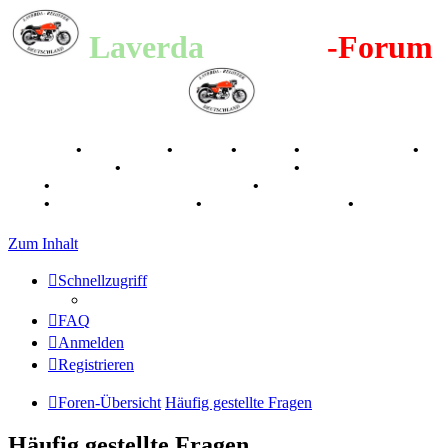
Laverda
-Register
-Forum
Breganze
•
Geschichte
•
Stories
•
Videos
•
Registertreffen
•
Kalenderbilder
•
Valle San Liberale 1996
•
Raduno Mondiale
1997
•
Retro Classic Stuttgart 2016
•
Laverda Museum Lisse
2017
•
70 Jahre Feier 2019
•
75 Jahre Feier 2024
•
Zum Inhalt
Schnellzugriff
FAQ
Anmelden
Registrieren
Foren-Übersicht
Häufig gestellte Fragen
Häufig gestellte Fragen