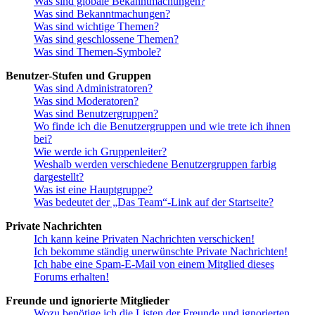
Was sind globale Bekanntmachungen?
Was sind Bekanntmachungen?
Was sind wichtige Themen?
Was sind geschlossene Themen?
Was sind Themen-Symbole?
Benutzer-Stufen und Gruppen
Was sind Administratoren?
Was sind Moderatoren?
Was sind Benutzergruppen?
Wo finde ich die Benutzergruppen und wie trete ich ihnen
bei?
Wie werde ich Gruppenleiter?
Weshalb werden verschiedene Benutzergruppen farbig
dargestellt?
Was ist eine Hauptgruppe?
Was bedeutet der „Das Team“-Link auf der Startseite?
Private Nachrichten
Ich kann keine Privaten Nachrichten verschicken!
Ich bekomme ständig unerwünschte Private Nachrichten!
Ich habe eine Spam-E-Mail von einem Mitglied dieses
Forums erhalten!
Freunde und ignorierte Mitglieder
Wozu benötige ich die Listen der Freunde und ignorierten