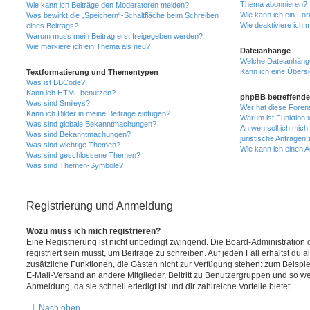
Thema abonnieren?
Wie kann ich Beiträge den Moderatoren melden?
Wie kann ich ein Fo
Was bewirkt die „Speichern“-Schaltfläche beim Schreiben
Wie deaktiviere ich
eines Beitrags?
Warum muss mein Beitrag erst freigegeben werden?
Wie markiere ich ein Thema als neu?
Dateianhänge
Welche Dateianhänge
Kann ich eine Übersi
Textformatierung und Thementypen
Was ist BBCode?
Kann ich HTML benutzen?
phpBB betreffende
Was sind Smileys?
Wer hat diese Foren
Kann ich Bilder in meine Beiträge einfügen?
Warum ist Funktion x
Was sind globale Bekanntmachungen?
An wen soll ich mic
Was sind Bekanntmachungen?
juristische Anfragen
Was sind wichtige Themen?
Wie kann ich einen A
Was sind geschlossene Themen?
Was sind Themen-Symbole?
Registrierung und Anmeldung
Wozu muss ich mich registrieren?
Eine Registrierung ist nicht unbedingt zwingend. Die Board-Administration
registriert sein musst, um Beiträge zu schreiben. Auf jeden Fall erhältst du als
zusätzliche Funktionen, die Gästen nicht zur Verfügung stehen: zum Beispiel
E-Mail-Versand an andere Mitglieder, Beitritt zu Benutzergruppen und so wei
Anmeldung, da sie schnell erledigt ist und dir zahlreiche Vorteile bietet.
Nach oben