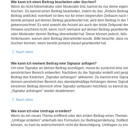
Wie kann ich einen Beitrag bearbeiten oder löschen?
Wenn du nicht Administrator oder Moderator bist, kannst du nur deine eige
löschen. Du kannst einen Beitrag bearbeiten, indem du das „Ändere Beitr
Beitrag anklickst; eventuell ist dies nur für einen begrenzten Zeitraum nac
bereits jemand auf deinen Beitrag geantwortet hat, wird dein Beitrag in der
gekennzeichnet. Es wird sowohl die Anzahl als auch der letzte Zeitpunkt d
Hinweis erscheint nicht, wenn noch niemand auf deinen Beitrag geantwortet
oder Moderator deinen Beitrag überarbeitet hat. Diese können jedoch, falls s
hinterlassen, warum dein Beitrag überarbeitet wurde. Bitte beachte, dass n
löschen können, wenn bereits jemand darauf geantwortet hat.
Nach oben
Wie kann ich meinem Beitrag eine Signatur anfügen?
Um eine Signatur an deinen Beitrag anzufügen, musst du zunächst eine sol
persönlichen Bereich entwerfen. Nachdem du die Signatur erstellt und gesp
Beitrag das Kästchen „Signatur anhängen“ aktivieren. Du kannst eine Signa
deinem persönlichen Bereich das standardmäßige Anhängen deiner Signatu
einzelnen Beitrag dennoch ohne Signatur verfassen möchtest, so kannst du 
„Signatur anhängen“ wieder deaktivieren.
Nach oben
Wie kann ich eine Umfrage erstellen?
Wenn du ein neues Thema eröffnest oder den ersten Beitrag eines Themas be
„Umfrage erstellen“ unterhalb des Formulars zur Beitragserstellung. Solltes
können, so hast du wahrscheinlich nicht die Berechtigung, Umfragen zu erste