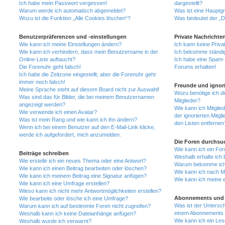
Ich habe mein Passwort vergessen!
dargestellt?
Warum werde ich automatisch abgemeldet?
Was ist eine Hauptg
Wozu ist die Funktion „Alle Cookies löschen“?
Was bedeutet der „Da
Benutzerpräferenzen und -einstellungen
Private Nachrichte
Wie kann ich meine Einstellungen ändern?
Ich kann keine Priva
Wie kann ich verhindern, dass mein Benutzername in der
Ich bekomme ständig
Online-Liste auftaucht?
Ich habe eine Spam-E
Die Forenuhr geht falsch!
Forums erhalten!
Ich habe die Zeitzone eingestellt, aber die Forenuhr geht
immer noch falsch!
Freunde und ignori
Meine Sprache steht auf diesem Board nicht zur Auswahl!
Wozu benötige ich di
Was sind das für Bilder, die bei meinem Benutzernamen
Mitglieder?
angezeigt werden?
Wie kann ich Mitglied
Wie verwende ich einen Avatar?
der ignorierten Mitg
Was ist mein Rang und wie kann ich ihn ändern?
den Listen entfernen
Wenn ich bei einem Benutzer auf den E-Mail-Link klicke,
werde ich aufgefordert, mich anzumelden.
Die Foren durchsu
Wie kann ich ein Fo
Beiträge schreiben
Weshalb erhalte ich 
Wie erstelle ich ein neues Thema oder eine Antwort?
Warum bekomme ich b
Wie kann ich einen Beitrag bearbeiten oder löschen?
Wie kann ich nach M
Wie kann ich meinem Beitrag eine Signatur anfügen?
Wie kann ich meine 
Wie kann ich eine Umfrage erstellen?
Wieso kann ich nicht mehr Antwortmöglichkeiten erstellen?
Abonnements und 
Wie bearbeite oder lösche ich eine Umfrage?
Was ist der Untersc
Warum kann ich auf bestimmte Foren nicht zugreifen?
einem Abonnements 
Weshalb kann ich keine Dateianhänge anfügen?
Wie kann ich ein Les
Weshalb wurde ich verwarnt?