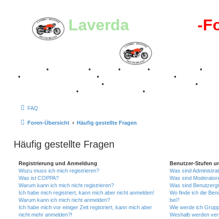
Laverda
-Register
-F
Breganze
•
Geschichte
•
Stories
•
Videos
•
Registertreffen
•
Kale
•
Valle San Liberale 1996
•
Raduno Mondiale 1997
•
Retro Classic Stuttgart 2016
•
Laverda Museum Lisse 2017
•
70 Jahre Feier 2019
•
75 Jahre Feier 2024
•
FAQ
Foren-Übersicht
Häufig gestellte Fragen
Häufig gestellte Fragen
Registrierung und Anmeldung
Benutzer-Stufen u
Wozu muss ich mich registrieren?
Was sind Administra
Was ist COPPA?
Was sind Moderator
Warum kann ich mich nicht registrieren?
Was sind Benutzerg
Ich habe mich registriert, kann mich aber nicht anmelden!
Wo finde ich die Ben
Warum kann ich mich nicht anmelden?
bei?
Ich habe mich vor einiger Zeit registriert, kann mich aber
Wie werde ich Grupp
nicht mehr anmelden?!
Weshalb werden ver