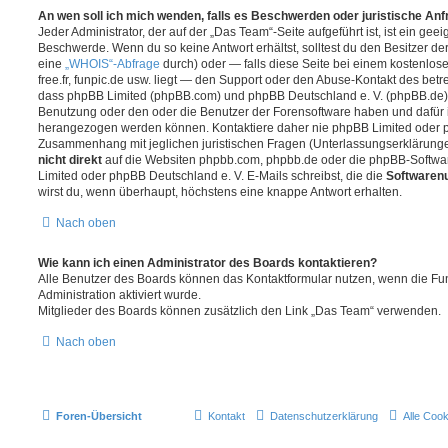
An wen soll ich mich wenden, falls es Beschwerden oder juristische An
Jeder Administrator, der auf der „Das Team“-Seite aufgeführt ist, ist ein geei
Beschwerde. Wenn du so keine Antwort erhältst, solltest du den Besitzer de
eine
„WHOIS“-Abfrage
durch) oder — falls diese Seite bei einem kostenlos
free.fr, funpic.de usw. liegt — den Support oder den Abuse-Kontakt des betr
dass phpBB Limited (phpBB.com) und phpBB Deutschland e. V. (phpBB.de
Benutzung oder den oder die Benutzer der Forensoftware haben und dafür 
herangezogen werden können. Kontaktiere daher nie phpBB Limited oder p
Zusammenhang mit jeglichen juristischen Fragen (Unterlassungserklärunge
nicht direkt
auf die Websiten phpbb.com, phpbb.de oder die phpBB-Softwar
Limited oder phpBB Deutschland e. V. E-Mails schreibst, die die
Softwarenu
wirst du, wenn überhaupt, höchstens eine knappe Antwort erhalten.
Nach oben
Wie kann ich einen Administrator des Boards kontaktieren?
Alle Benutzer des Boards können das Kontaktformular nutzen, wenn die Fun
Administration aktiviert wurde.
Mitglieder des Boards können zusätzlich den Link „Das Team“ verwenden.
Nach oben
Foren-Übersicht
Kontakt
Datenschutzerklärung
Alle Coo