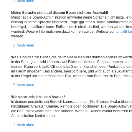
Nach oben
Meine Sprache steht auf diesem Board nicht zur Auswahl!
Meist hat die Board-Administration entweder deine Sprache nicht installier
bislang in deine Sprache übersetzt. Frage ggf. einen Board-Administrator, 
benötigst, installieren kann. Falls es noch nicht existiert, würden wir uns f
würdest. Weitere Informationen dazu können auf der Website von
phpBB Li
werden.
Nach oben
Was sind das für Bilder, die bei meinem Benutzernamen angezeigt werd
In der Beitragsansicht können zwei Bilder bei deinem Benutzernamen stehen.
deinem Rang verknüpft: Oft sind dies Sterne, Kästchen oder Punkte, die de
im Forum angeben. Das andere, meist größere, Bild wird auch als „Avatar“ b
in der Regel um ein persönliches Bild, welches von Benutzer zu Benutzer unt
Nach oben
Wie verwende ich einen Avatar?
In deinem persönlichen Bereich kannst du unter „Profil“ einen Avatar über 
hinzufügen: Gravatar, Galerie, Remote oder Hochladen. Die Board-Adminis
die Benutzer Avatare benutzen können. Wenn du keinen Avatar benutzen kan
Administration kontaktieren.
Nach oben