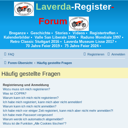
Laverda
-Register
-
Forum
Breganze
•
Geschichte
•
Stories
•
Videos
•
Registertreffen
•
Kalenderbilder
•
Valle San Liberale 1996
•
Raduno Mondiale 1997
•
Retro Classic Stuttgart 2016
•
Laverda Museum Lisse 2017
•
70 Jahre Feier 2019
•
75 Jahre Feier 2024
•
FAQ
Registrieren
Anmelden
Foren-Übersicht
Häufig gestellte Fragen
Häufig gestellte Fragen
Registrierung und Anmeldung
Wozu muss ich mich registrieren?
Was ist COPPA?
Warum kann ich mich nicht registrieren?
Ich habe mich registriert, kann mich aber nicht anmelden!
Warum kann ich mich nicht anmelden?
Ich habe mich vor einiger Zeit registriert, kann mich aber nicht mehr anmelden?!
Ich habe mein Passwort vergessen!
Warum werde ich automatisch abgemeldet?
Wozu ist die Funktion „Alle Cookies löschen“?