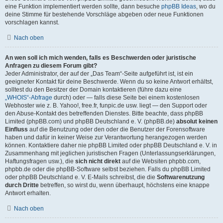
eine Funktion implementiert werden sollte, dann besuche
phpBB Ideas
, wo du
deine Stimme für bestehende Vorschläge abgeben oder neue Funktionen
vorschlagen kannst.
Nach oben
An wen soll ich mich wenden, falls es Beschwerden oder juristische
Anfragen zu diesem Forum gibt?
Jeder Administrator, der auf der „Das Team“-Seite aufgeführt ist, ist ein
geeigneter Kontakt für deine Beschwerde. Wenn du so keine Antwort erhältst,
solltest du den Besitzer der Domain kontaktieren (führe dazu eine
„WHOIS“-Abfrage
durch) oder — falls diese Seite bei einem kostenlosen
Webhoster wie z. B. Yahoo!, free.fr, funpic.de usw. liegt — den Support oder
den Abuse-Kontakt des betreffenden Dienstes. Bitte beachte, dass phpBB
Limited (phpBB.com) und phpBB Deutschland e. V. (phpBB.de)
absolut keinen
Einfluss
auf die Benutzung oder den oder die Benutzer der Forensoftware
haben und dafür in keiner Weise zur Verantwortung herangezogen werden
können. Kontaktiere daher nie phpBB Limited oder phpBB Deutschland e. V. in
Zusammenhang mit jeglichen juristischen Fragen (Unterlassungserklärungen,
Haftungsfragen usw.), die
sich nicht direkt
auf die Websiten phpbb.com,
phpbb.de oder die phpBB-Software selbst beziehen. Falls du phpBB Limited
oder phpBB Deutschland e. V. E-Mails schreibst, die die
Softwarenutzung
durch Dritte
betreffen, so wirst du, wenn überhaupt, höchstens eine knappe
Antwort erhalten.
Nach oben