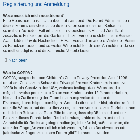
Registrierung und Anmeldung
Wozu muss ich mich registrieren?
Eine Registrierung ist nicht unbedingt zwingend. Die Board-Administration
dieses Forums entscheidet, ob du registriert sein musst, um Beiträge zu
schreiben. Auf jeden Fall erhältst du als registriertes Mitglied Zugriff auf
zusätzliche Funktionen, die Gästen nicht zur Verfügung stehen: zum Beispiel
Avatarbilder, Private Nachrichten, E-Mail-Versand an andere Mitglieder, Beitritt
zu Benutzergruppen und so weiter. Wir empfehlen dir eine Anmeldung, da sie
schnell erledigt ist und dir zahlreiche Vorteile bietet.
Nach oben
Was ist COPPA?
COPPA, ausgeschrieben Children’s Online Privacy Protection Act of 1998
(deutsch: Gesetz zum Schutz der Privatsphäre von Kindern im Internet von
1998) ist ein Gesetz in den USA, welches festlegt, dass Websites, die
möglicherweise persönliche Daten von Kindern unter 13 Jahren erheben,
hierzu die Zustimmung der Eltern beziehungsweise des oder der
Erziehungsberechtigten benötigen. Wenn du dir unsicher bist, ob dies auf dich
oder die Website, auf der du dich zu registrieren versuchst, zutrifft, ziehe einen
rechtlichen Beistand zu Rate. Bitte beachte, dass phpBB Limited und der
Besitzer dieses Boards keine Rechtsberatung anbieten kann und nicht die
Anlaufstelle für Rechtsangelegenheiten jeglicher Art ist; außer solchen, die
unter der Frage „An wen soll ich mich wenden, falls es Beschwerden oder
juristische Anfragen zu diesem Forum gibt?“ behandelt werden.