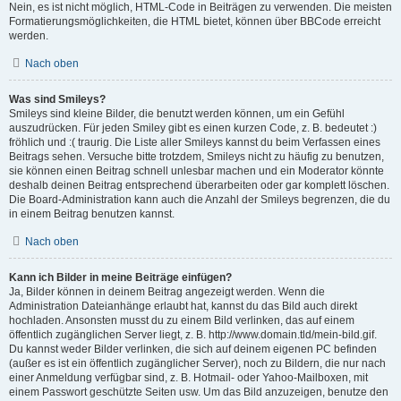
Nein, es ist nicht möglich, HTML-Code in Beiträgen zu verwenden. Die meisten
Formatierungsmöglichkeiten, die HTML bietet, können über BBCode erreicht
werden.
Nach oben
Was sind Smileys?
Smileys sind kleine Bilder, die benutzt werden können, um ein Gefühl
auszudrücken. Für jeden Smiley gibt es einen kurzen Code, z. B. bedeutet :)
fröhlich und :( traurig. Die Liste aller Smileys kannst du beim Verfassen eines
Beitrags sehen. Versuche bitte trotzdem, Smileys nicht zu häufig zu benutzen,
sie können einen Beitrag schnell unlesbar machen und ein Moderator könnte
deshalb deinen Beitrag entsprechend überarbeiten oder gar komplett löschen.
Die Board-Administration kann auch die Anzahl der Smileys begrenzen, die du
in einem Beitrag benutzen kannst.
Nach oben
Kann ich Bilder in meine Beiträge einfügen?
Ja, Bilder können in deinem Beitrag angezeigt werden. Wenn die
Administration Dateianhänge erlaubt hat, kannst du das Bild auch direkt
hochladen. Ansonsten musst du zu einem Bild verlinken, das auf einem
öffentlich zugänglichen Server liegt, z. B. http://www.domain.tld/mein-bild.gif.
Du kannst weder Bilder verlinken, die sich auf deinem eigenen PC befinden
(außer es ist ein öffentlich zugänglicher Server), noch zu Bildern, die nur nach
einer Anmeldung verfügbar sind, z. B. Hotmail- oder Yahoo-Mailboxen, mit
einem Passwort geschützte Seiten usw. Um das Bild anzuzeigen, benutze den