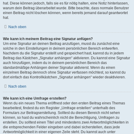
hat. Diese können jedoch, falls sie es für nötig halten, eine Notiz hinterlassen,
warum dein Beitrag überarbeitet wurde. Bitte beachte, dass normale Benutzer
einen Beitrag nicht löschen können, wenn bereits jemand darauf geantwortet
hat.
Nach oben
Wie kann ich meinem Beitrag eine Signatur anfügen?
Um eine Signatur an deinen Beitrag anzufügen, musst du zunächst eine
solche in den Einstellungen in deinem persönlichen Bereich entwerfen.
Nachdem du die Signatur erstellt und gespeichert hast, kannst du in jedem
Beitrag das Kästchen „Signatur anhängen“ aktivieren. Du kannst eine Signatur
auch hinzufügen, indem du in deinem persönlichen Bereich das
standardmäßige Anhängen deiner Signatur aktivierst. Wenn du einen
einzelnen Beitrag dennoch ohne Signatur verfassen möchtest, so kannst du
dort einfach das Kontrollkästchen „Signatur anhängen“ wieder deaktivieren.
Nach oben
Wie kann ich eine Umfrage erstellen?
Wenn du ein neues Thema eröffnest oder den ersten Beitrag eines Themas
bearbeitest, findest du ein Register „Umfrage erstellen“ unterhalb des
Formulars zur Beitragserstellung. Solltest du diesen Bereich nicht sehen
können, so hast du wahrscheinlich nicht die Berechtigung, Umfragen zu
erstellen. Du solltest einen Titel und mindestens zwei Antwortmöglichkeiten in
die entsprechenden Felder eingeben und dabei sicherstellen, dass jede
Antwortmöglichkeit in einer eigenen Zeile steht. Du kannst auch unter