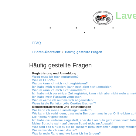
Lav
Breganze
•
Geschichte
•
Stories
•
Videos
•
Registertr
Retro Classic Stuttgart 2016
•
Laverda Museum Lisse 2
FAQ
Foren-Übersicht
Häufig gestellte Fragen
Häufig gestellte Fragen
Registrierung und Anmeldung
Wozu muss ich mich registrieren?
Was ist COPPA?
Warum kann ich mich nicht registrieren?
Ich habe mich registriert, kann mich aber nicht anmelden!
Warum kann ich mich nicht anmelden?
Ich habe mich vor einiger Zeit registriert, kann mich aber nicht mehr anme
Ich habe mein Passwort vergessen!
Warum werde ich automatisch abgemeldet?
Wozu ist die Funktion „Alle Cookies löschen“?
Benutzerpräferenzen und -einstellungen
Wie kann ich meine Einstellungen ändern?
Wie kann ich verhindern, dass mein Benutzername in der Online-Liste auf
Die Forenuhr geht falsch!
Ich habe die Zeitzone eingestellt, aber die Forenuhr geht immer noch fals
Meine Sprache steht auf diesem Board nicht zur Auswahl!
Was sind das für Bilder, die bei meinem Benutzernamen angezeigt werde
Wie verwende ich einen Avatar?
Was ist mein Rang und wie kann ich ihn ändern?