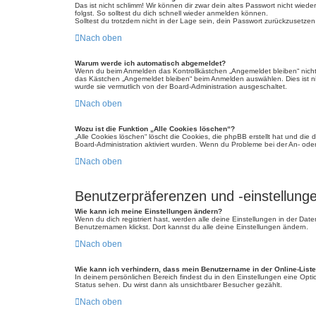
Das ist nicht schlimm! Wir können dir zwar dein altes Passwort nicht wie
folgst. So solltest du dich schnell wieder anmelden können.
Solltest du trotzdem nicht in der Lage sein, dein Passwort zurückzusetzen
Nach oben
Warum werde ich automatisch abgemeldet?
Wenn du beim Anmelden das Kontrollkästchen „Angemeldet bleiben“ nicht 
das Kästchen „Angemeldet bleiben“ beim Anmelden auswählen. Dies ist nic
wurde sie vermutlich von der Board-Administration ausgeschaltet.
Nach oben
Wozu ist die Funktion „Alle Cookies löschen“?
„Alle Cookies löschen“ löscht die Cookies, die phpBB erstellt hat und di
Board-Administration aktiviert wurden. Wenn du Probleme bei der An- ode
Nach oben
Benutzerpräferenzen und -einstellung
Wie kann ich meine Einstellungen ändern?
Wenn du dich registriert hast, werden alle deine Einstellungen in der Da
Benutzernamen klickst. Dort kannst du alle deine Einstellungen ändern.
Nach oben
Wie kann ich verhindern, dass mein Benutzername in der Online-Liste
In deinem persönlichen Bereich findest du in den Einstellungen eine Opt
Status sehen. Du wirst dann als unsichtbarer Besucher gezählt.
Nach oben