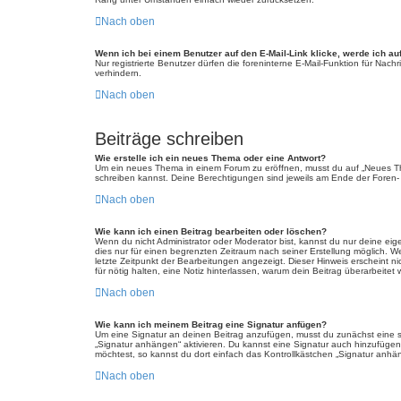
Nach oben
Wenn ich bei einem Benutzer auf den E-Mail-Link klicke, werde ich au
Nur registrierte Benutzer dürfen die foreninterne E-Mail-Funktion für Na
verhindern.
Nach oben
Beiträge schreiben
Wie erstelle ich ein neues Thema oder eine Antwort?
Um ein neues Thema in einem Forum zu eröffnen, musst du auf „Neues Thema
schreiben kannst. Deine Berechtigungen sind jeweils am Ende der Foren- u
Nach oben
Wie kann ich einen Beitrag bearbeiten oder löschen?
Wenn du nicht Administrator oder Moderator bist, kannst du nur deine eig
dies nur für einen begrenzten Zeitraum nach seiner Erstellung möglich. W
letzte Zeitpunkt der Bearbeitungen angezeigt. Dieser Hinweis erscheint n
für nötig halten, eine Notiz hinterlassen, warum dein Beitrag überarbeit
Nach oben
Wie kann ich meinem Beitrag eine Signatur anfügen?
Um eine Signatur an deinen Beitrag anzufügen, musst du zunächst eine so
„Signatur anhängen“ aktivieren. Du kannst eine Signatur auch hinzufüge
möchtest, so kannst du dort einfach das Kontrollkästchen „Signatur anhän
Nach oben