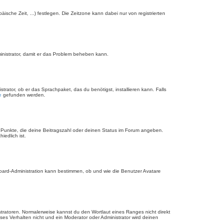
äische Zeit, ...) festlegen. Die Zeitzone kann dabei nur von registrierten
dministrator, damit er das Problem beheben kann.
rator, ob er das Sprachpaket, das du benötigst, installieren kann. Falls
e
gefunden werden.
r Punkte, die deine Beitragszahl oder deinen Status im Forum angeben.
iedlich ist.
Board-Administration kann bestimmen, ob und wie die Benutzer Avatare
stratoren. Normalerweise kannst du den Wortlaut eines Ranges nicht direkt
es Verhalten nicht und ein Moderator oder Administrator wird deinen