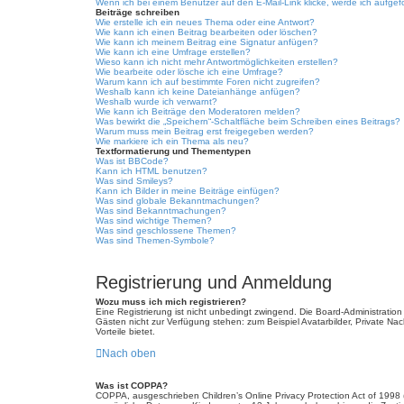
Wenn ich bei einem Benutzer auf den E-Mail-Link klicke, werde ich aufgef
Beiträge schreiben
Wie erstelle ich ein neues Thema oder eine Antwort?
Wie kann ich einen Beitrag bearbeiten oder löschen?
Wie kann ich meinem Beitrag eine Signatur anfügen?
Wie kann ich eine Umfrage erstellen?
Wieso kann ich nicht mehr Antwortmöglichkeiten erstellen?
Wie bearbeite oder lösche ich eine Umfrage?
Warum kann ich auf bestimmte Foren nicht zugreifen?
Weshalb kann ich keine Dateianhänge anfügen?
Weshalb wurde ich verwarnt?
Wie kann ich Beiträge den Moderatoren melden?
Was bewirkt die „Speichern“-Schaltfläche beim Schreiben eines Beitrags?
Warum muss mein Beitrag erst freigegeben werden?
Wie markiere ich ein Thema als neu?
Textformatierung und Thementypen
Was ist BBCode?
Kann ich HTML benutzen?
Was sind Smileys?
Kann ich Bilder in meine Beiträge einfügen?
Was sind globale Bekanntmachungen?
Was sind Bekanntmachungen?
Was sind wichtige Themen?
Was sind geschlossene Themen?
Was sind Themen-Symbole?
Registrierung und Anmeldung
Wozu muss ich mich registrieren?
Eine Registrierung ist nicht unbedingt zwingend. Die Board-Administration d
Gästen nicht zur Verfügung stehen: zum Beispiel Avatarbilder, Private Nach
Vorteile bietet.
Nach oben
Was ist COPPA?
COPPA, ausgeschrieben Children’s Online Privacy Protection Act of 1998 