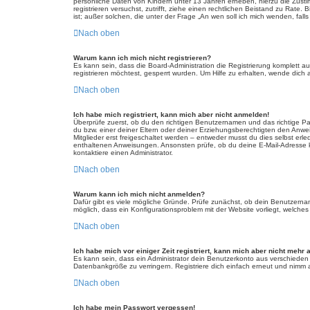
persönliche Daten von Kindern unter 13 Jahren erheben, hierzu die Zusti
registrieren versuchst, zutrifft, ziehe einen rechtlichen Beistand zu Rat
ist; außer solchen, die unter der Frage „An wen soll ich mich wenden, fa
Nach oben
Warum kann ich mich nicht registrieren?
Es kann sein, dass die Board-Administration die Registrierung komplett
registrieren möchtest, gesperrt wurden. Um Hilfe zu erhalten, wende dich 
Nach oben
Ich habe mich registriert, kann mich aber nicht anmelden!
Überprüfe zuerst, ob du den richtigen Benutzernamen und das richtige 
du bzw. einer deiner Eltern oder deiner Erziehungsberechtigten den Anwei
Mitglieder erst freigeschaltet werden – entweder musst du dies selbst erled
enthaltenen Anweisungen. Ansonsten prüfe, ob du deine E-Mail-Adresse ko
kontaktiere einen Administrator.
Nach oben
Warum kann ich mich nicht anmelden?
Dafür gibt es viele mögliche Gründe. Prüfe zunächst, ob dein Benutzername
möglich, dass ein Konfigurationsproblem mit der Website vorliegt, welches
Nach oben
Ich habe mich vor einiger Zeit registriert, kann mich aber nicht mehr
Es kann sein, dass ein Administrator dein Benutzerkonto aus verschieden
Datenbankgröße zu verringern. Registriere dich einfach erneut und nimm a
Nach oben
Ich habe mein Passwort vergessen!