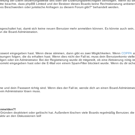
mmung der Eltern beziehungsweise des oder der Erziehungsberechtigten benötigen. Wenn du dir un
e. Bitte beachte, dass phpBB Limited und der Besitzer dieses Boards keine Rechtsberatung anbieten
lls es Beschwerden oder juristische Anfragen zu diesem Forum gibt?“ behandelt werden.
 ausgeschaltet hat, damit sich keine neuen Benutzer mehr anmelden können. Es könnte auch sein
an die Board-Administration.
Passwort eingegeben hast. Wenn diese stimmen, dann gibt es zwei Möglichkeiten. Wenn
COPPA
ak
sungen folgen, die du erhalten hast. Wenn dies nicht der Fall ist, muss dein Benutzerkonto viell
igen oder ein Administrator. Bei der Registrierung wurde dir mitgeteilt, ob eine Aktivierung nötig i
rrekt eingegeben hast oder die E-Mail von einem Spam-Filter blockiert wurde. Wenn du dir sich
 und dein Passwort richtig sind. Wenn dies der Fall ist, wende dich an einen Board-Administrato
 ein Administrator lösen muss.
 anmelden?!
 Gründen deaktiviert oder gelöscht hat. Außerdem löschen viele Boards regelmäßig Benutzer, die 
ktiv an den Diskussionen teil!