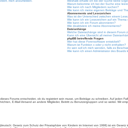
ordert, mich anzumelden.
Weshalb erhalte ich bei der Suche keine Erg
Warum bekomme ich bei der Suche eine leere
Wie kann ich nach Mitgliedern suchen?
Wie kann ich meine eigenen Beiträge und Th
Abonnements und Lesezeichen
Was ist der Unterschied zwischen einem Les
Wie kann ich ein Lesezeichen auf ein Thema
Wie kann ich ein Forum abonnieren?
Wie deaktiviere ich meine Abonnements?
Dateianhänge
Welche Dateianhänge sind in diesem Forum z
Kann ich eine Übersicht all meiner Dateianhä
phpBB betreffende Fragen
Wer hat diese Forensoftware entwickelt?
Warum ist Funktion x oder y nicht enthalten?
An wen soll ich mich wenden, falls es Beschw
Wie kann ich einen Administrator des Boards 
ieses Forums entscheidet, ob du registriert sein musst, um Beiträge zu schreiben. Auf jeden Fall er
richten, E-Mail-Versand an andere Mitglieder, Beitritt zu Benutzergruppen und so weiter. Wir empfe
(deutsch: Gesetz zum Schutz der Privatsphäre von Kindern im Internet von 1998) ist ein Gesetz i