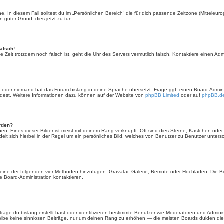
. In diesem Fall solltest du im „Persönlichen Bereich“ die für dich passende Zeitzone (Mitteleurop
n guter Grund, dies jetzt zu tun.
falsch!
 die Zeit trotzdem noch falsch ist, geht die Uhr des Servers vermutlich falsch. Kontaktiere einen A
rt oder niemand hat das Forum bislang in deine Sprache übersetzt. Frage ggf. einen Board-Administ
ürdest. Weitere Informationen dazu können auf der Website von
phpBB Limited
oder auf
phpBB.d
erden?
en. Eines dieser Bilder ist meist mit deinem Rang verknüpft: Oft sind dies Sterne, Kästchen ode
elt sich hierbei in der Regel um ein persönliches Bild, welches von Benutzer zu Benutzer untersch
er eine der folgenden vier Methoden hinzufügen: Gravatar, Galerie, Remote oder Hochladen. Die 
 Board-Administration kontaktieren.
äge du bislang erstellt hast oder identifizieren bestimmte Benutzer wie Moderatoren und Admini
hreibe keine sinnlosen Beiträge, nur um deinen Rang zu erhöhen — die meisten Boards dulden dies