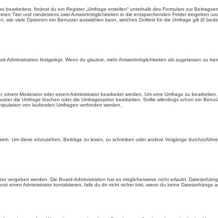
earbeitest, findest du ein Register „Umfrage erstellen“ unterhalb des Formulars zur Beitragsers
 einen Titel und mindestens zwei Antwortmöglichkeiten in die entsprechenden Felder eingeben und 
, wie viele Optionen ein Benutzer auswählen kann, welches Zeitlimit für die Umfrage gilt (0 bede
rd-Administration festgelegt. Wenn du glaubst, mehr Antwortmöglichkeiten als zugelassen zu benö
, einem Moderator oder einem Administrator bearbeitet werden. Um eine Umfrage zu bearbeiten, 
er die Umfrage löschen oder die Umfrageoption bearbeiten. Sollte allerdings schon ein Benu
nipulation von laufenden Umfragen verhindert werden.
in. Um diese einzusehen, Beiträge zu lesen, zu schreiben oder andere Vorgänge durchzuführe
er vergeben werden. Die Board-Administration hat es möglicherweise nicht erlaubt, Dateianhän
 einen Administrator kontaktieren, falls du dir nicht sicher bist, wieso du keine Dateianhänge 