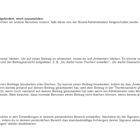
fgefordert, mich anzumelden.
chrichten an andere Benutzer nutzen, falls diese von der Board-Administration freigeschaltet wu
“ klicken. Um auf einen Beitrag zu antworten, musst du auf „Antworten“ klicken. Es könnte sein,
nd der Beitragsansicht aufgelistet. Z. B. „Du darfst neue Themen erstellen“, „Du darfst Dateianh
enen Beiträge bearbeiten oder löschen. Du kannst einen Beitrag bearbeiten, indem du das „Ändere
enn bereits jemand auf deinen Beitrag geantwortet hat, wird dein Beitrag in der Themenansicht a
icht, wenn noch niemand auf deinen Beitrag geantwortet hat oder wenn ein Administrator oder Mod
et wurde. Bitte beachte, dass normale Benutzer einen Beitrag nicht löschen können, wenn bereits 
lche in den Einstellungen in deinem persönlichen Bereich entwerfen. Nachdem du die Signatur e
n, indem du in deinem persönlichen Bereich das standardmäßige Anhängen deiner Signatur aktiv
gen“ wieder deaktivieren.