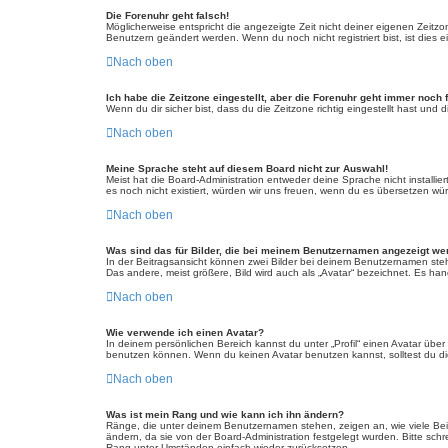
Die Forenuhr geht falsch!
Möglicherweise entspricht die angezeigte Zeit nicht deiner eigenen Zeitzone
Benutzern geändert werden. Wenn du noch nicht registriert bist, ist dies ei
Nach oben
Ich habe die Zeitzone eingestellt, aber die Forenuhr geht immer noch 
Wenn du dir sicher bist, dass du die Zeitzone richtig eingestellt hast und
Nach oben
Meine Sprache steht auf diesem Board nicht zur Auswahl!
Meist hat die Board-Administration entweder deine Sprache nicht installie
es noch nicht existiert, würden wir uns freuen, wenn du es übersetzen w
Nach oben
Was sind das für Bilder, die bei meinem Benutzernamen angezeigt w
In der Beitragsansicht können zwei Bilder bei deinem Benutzernamen steh
Das andere, meist größere, Bild wird auch als „Avatar“ bezeichnet. Es hand
Nach oben
Wie verwende ich einen Avatar?
In deinem persönlichen Bereich kannst du unter „Profil“ einen Avatar üb
benutzen können. Wenn du keinen Avatar benutzen kannst, solltest du die
Nach oben
Was ist mein Rang und wie kann ich ihn ändern?
Ränge, die unter deinem Benutzernamen stehen, zeigen an, wie viele Beitr
ändern, da sie von der Board-Administration festgelegt wurden. Bitte sc
Rang unter Umständen einfach wieder zurücksetzen.