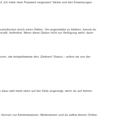
 auf „Ich habe mein Passwort vergessen“ klickst und den Anweisungen
nutzerkontos durch einen Dritten. Um angemeldet zu bleiben, kannst du
tcafé, befindest. Wenn diese Option nicht zur Verfügung steht, dann
onen, wie beispielsweise den „Gelesen“-Status – sofern sie von der
nk dazu wird meist oben auf der Seite angezeigt, wenn du auf deinen
, können nur Administratoren, Moderatoren und du selbst deinen Online-