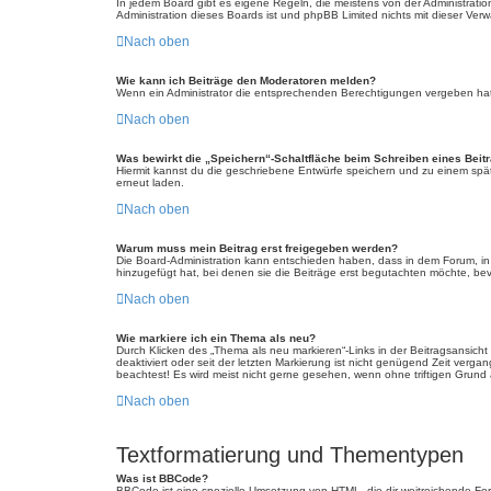
In jedem Board gibt es eigene Regeln, die meistens von der Administratio
Administration dieses Boards ist und phpBB Limited nichts mit dieser Verwa
Nach oben
Wie kann ich Beiträge den Moderatoren melden?
Wenn ein Administrator die entsprechenden Berechtigungen vergeben hat, 
Nach oben
Was bewirkt die „Speichern“-Schaltfläche beim Schreiben eines Beit
Hiermit kannst du die geschriebene Entwürfe speichern und zu einem spät
erneut laden.
Nach oben
Warum muss mein Beitrag erst freigegeben werden?
Die Board-Administration kann entschieden haben, dass in dem Forum, in d
hinzugefügt hat, bei denen sie die Beiträge erst begutachten möchte, bevo
Nach oben
Wie markiere ich ein Thema als neu?
Durch Klicken des „Thema als neu markieren“-Links in der Beitragsansich
deaktiviert oder seit der letzten Markierung ist nicht genügend Zeit verg
beachtest! Es wird meist nicht gerne gesehen, wenn ohne triftigen Grund
Nach oben
Textformatierung und Thementypen
Was ist BBCode?
BBCode ist eine spezielle Umsetzung von HTML, die dir weitreichende Fo