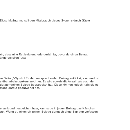
rde. Diese Maßnahme soll den Missbrauch dieses Systems durch Gäste
 dass eine Registrierung erforderlich ist, bevor du einen Beitrag
änge erstellen“ usw.
 Beitrag“-Symbol für den entsprechenden Beitrag anklickst; eventuell ist
ls überarbeitet gekennzeichnet. Es wird sowohl die Anzahl als auch der
erator deinen Beitrag überarbeitet hat. Diese können jedoch, falls sie es
jemand darauf geantwortet hat.
rstellt und gespeichert hast, kannst du in jedem Beitrag das Kästchen
ierst. Wenn du einen einzelnen Beitrag dennoch ohne Signatur verfassen