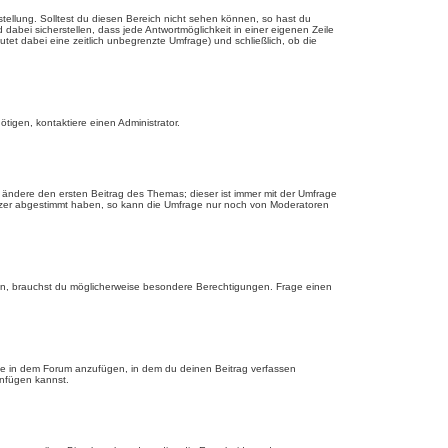
tellung. Solltest du diesen Bereich nicht sehen können, so hast du
dabei sicherstellen, dass jede Antwortmöglichkeit in einer eigenen Zeile
utet dabei eine zeitlich unbegrenzte Umfrage) und schließlich, ob die
tigen, kontaktiere einen Administrator.
ändere den ersten Beitrag des Themas; dieser ist immer mit der Umfrage
tzer abgestimmt haben, so kann die Umfrage nur noch von Moderatoren
n, brauchst du möglicherweise besondere Berechtigungen. Frage einen
ge in dem Forum anzufügen, in dem du deinen Beitrag verfassen
anfügen kannst.