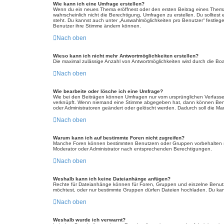
Wie kann ich eine Umfrage erstellen?
Wenn du ein neues Thema eröffnest oder den ersten Beitrag eines Themas b
wahrscheinlich nicht die Berechtigung, Umfragen zu erstellen. Du solltest
steht. Du kannst auch unter „Auswahlmöglichkeiten pro Benutzer“ festlegen
Benutzer ihre Stimme ändern können.
Nach oben
Wieso kann ich nicht mehr Antwortmöglichkeiten erstellen?
Die maximal zulässige Anzahl von Antwortmöglichkeiten wird durch die Boa
Nach oben
Wie bearbeite oder lösche ich eine Umfrage?
Wie bei den Beiträgen können Umfragen nur vom ursprünglichen Verfasser
verknüpft. Wenn niemand eine Stimme abgegeben hat, dann können Benutz
oder Administratoren geändert oder gelöscht werden. Dadurch soll die Ma
Nach oben
Warum kann ich auf bestimmte Foren nicht zugreifen?
Manche Foren können bestimmten Benutzern oder Gruppen vorbehalten se
Moderator oder Administrator nach entsprechenden Berechtigungen.
Nach oben
Weshalb kann ich keine Dateianhänge anfügen?
Rechte für Dateianhänge können für Foren, Gruppen und einzelne Benutz
möchtest, oder nur bestimmte Gruppen dürfen Dateien hochladen. Du kannst
Nach oben
Weshalb wurde ich verwarnt?