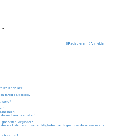
7
•
Registrieren
Anmelden
te ich ihnen bei?
n farbig dargestellt?
rtseite?
ken!
achrichten!
 dieses Forums erhalten!
ignorierten Mitglieder?
oder zur Liste der ignorierten Mitglieder hinzufügen oder diese wieder aus
durchsuchen?