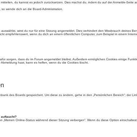
der mitteilen, du kannst es jedoch zurücksetzen. Dies machst du, indem du auf der Anmelde-Seite
, so wende dich an die Board-Administration.
auswählst, wirst du nur für eine Sitzung angemeldet. Dies verhindert den Missbrauch deines Be
ht empfehlenswert, wenn du dich an einem öffentlichen Computer, zum Beispiel in einem Interne
e dafür sorgen, dass du im Forum angemeldet bleibst. Außerdem ermöglichen Cookies einige Funkti
r Abmeldung hast, kann es helfen, wenn du die Cookies löscht.
en
tenbank des Boards gespeichert. Um diese zu ändern, gehe in den „Persönlichen Bereich“; der Li
 auftaucht?
ion „Meinen Online-Status während dieser Sitzung verbergen“. Wenn du diese Option einschaltest