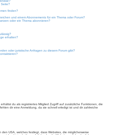
ebnisse?
 Seite?
emen finden?
ezeichen und einem Abonnements für ein Thema oder Forum?
 setzen oder ein Thema abonnieren?
ulässig?
nge erhalten?
erden oder juristische Anfragen zu diesem Forum gibt?
kontaktieren?
hältst du als registriertes Mitglied Zugriff auf zusätzliche Funktionen, die
hlen dir eine Anmeldung, da sie schnell erledigt ist und dir zahlreiche
n den USA, welches festlegt, dass Websites, die möglicherweise