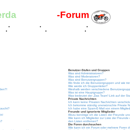
erda
-Register
-Forum
effen
•
Kalenderbilder
•
Valle San Liberale 1996
•
Raduno Mondiale 199
017
•
70 Jahre Feier 2019
•
75 Jahre Feier 2024
•
Benutzer-Stufen und Gruppen
Was sind Administratoren?
Was sind Moderatoren?
Was sind Benutzergruppen?
Wo finde ich die Benutzergruppen und wie tre
Wie werde ich Gruppenleiter?
lden?!
Weshalb werden verschiedene Benutzergruppe
Was ist eine Hauptgruppe?
Was bedeutet der „Das Team“-Link auf der Sta
Private Nachrichten
Ich kann keine Privaten Nachrichten verschic
Ich bekomme ständig unerwünschte Private N
taucht?
Ich habe eine Spam-E-Mail von einem Mitglied
Freunde und ignorierte Mitglieder
ch!
Wozu benötige ich die Listen der Freunde und 
Wie kann ich Mitglieder zur Liste der Freunde 
n?
den Listen entfernen?
Die Foren durchsuchen
Wie kann ich ein Forum oder mehrere Foren 