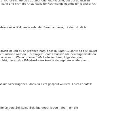
sicher bist, ob dies auf dich oder die Website, auf der du dich zu
 kann und nicht die Anlaufstelle für Rechtsangelegenheiten jeglicher Art
, dass deine IP-Adresse oder der Benutzername, mit dem du dich
tiviert ist und du angegeben hast, dass du unter 13 Jahre alt bist, musst
eicht aktiviert werden. Bei einigen Boards müssen alle neu angemeldeten
st oder nicht. Wenn du eine E-Mail erhalten hast, folge den dort
er bist, dass deine E-Mail-Adresse korrekt eingegeben wurde, dann
r, um sicherzugehen, dass du nicht gesperrt wurdest. Es ist ebenfalls
für längere Zeit keine Beiträge geschrieben haben, um die