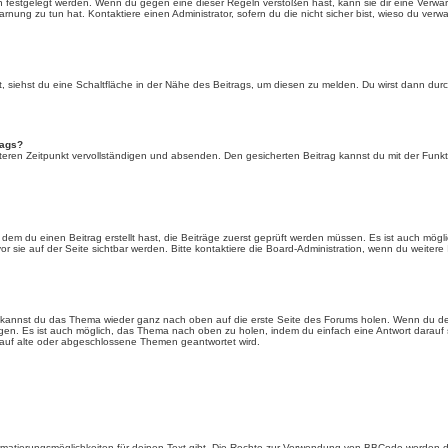
n festgelegt werden. Wenn du gegen eine dieser Regeln verstoßen hast, kann sie dir eine Verwar
rnung zu tun hat. Kontaktiere einen Administrator, sofern du die nicht sicher bist, wieso du verwa
siehst du eine Schaltfläche in der Nähe des Beitrags, um diesen zu melden. Du wirst dann durch 
rags?
eren Zeitpunkt vervollständigen und absenden. Den gesicherten Beitrag kannst du mit der Funkt
em du einen Beitrag erstellt hast, die Beiträge zuerst geprüft werden müssen. Es ist auch mögli
r sie auf der Seite sichtbar werden. Bitte kontaktiere die Board-Administration, wenn du weitere
t kannst du das Thema wieder ganz nach oben auf die erste Seite des Forums holen. Wenn du den
angen. Es ist auch möglich, das Thema nach oben zu holen, indem du einfach eine Antwort darauf 
 auf alte oder abgeschlossene Themen geantwortet wird.
rmatierungsmöglichkeiten für deinen Text gibt. Die Rechte zur Verwendung von BBCode werden d