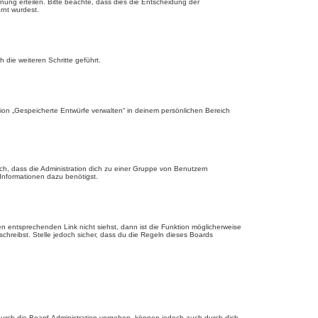
nung erteilen. Bitte beachte, dass dies die Entscheidung der
rnt wurdest.
die weiteren Schritte geführt.
ion „Gespeicherte Entwürfe verwalten“ in deinem persönlichen Bereich
ch, dass die Administration dich zu einer Gruppe von Benutzern
 Informationen dazu benötigst.
 entsprechenden Link nicht siehst, dann ist die Funktion möglicherweise
schreibst. Stelle jedoch sicher, dass du die Regeln dieses Boards
urch die Board-Administration vergeben, können jedoch auch durch dich