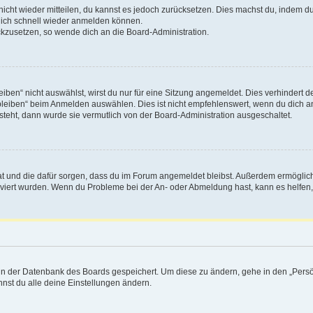
 nicht wieder mitteilen, du kannst es jedoch zurücksetzen. Dies machst du, indem 
 dich schnell wieder anmelden können.
ückzusetzen, so wende dich an die Board-Administration.
en“ nicht auswählst, wirst du nur für eine Sitzung angemeldet. Dies verhindert 
leiben“ beim Anmelden auswählen. Dies ist nicht empfehlenswert, wenn du dich an
 steht, dann wurde sie vermutlich von der Board-Administration ausgeschaltet.
 hat und die dafür sorgen, dass du im Forum angemeldet bleibst. Außerdem ermögli
tiviert wurden. Wenn du Probleme bei der An- oder Abmeldung hast, kann es helfen
n in der Datenbank des Boards gespeichert. Um diese zu ändern, gehe in den „Persö
nst du alle deine Einstellungen ändern.