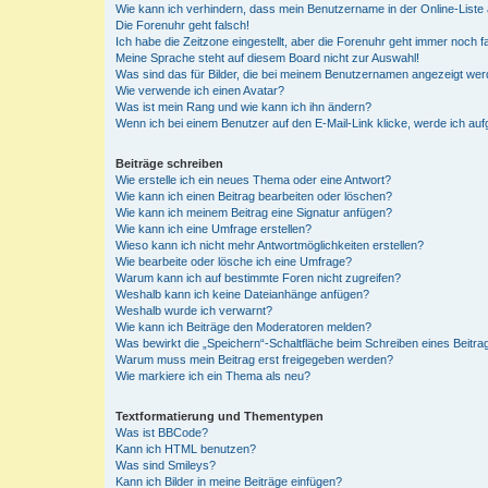
Wie kann ich verhindern, dass mein Benutzername in der Online-Liste 
Die Forenuhr geht falsch!
Ich habe die Zeitzone eingestellt, aber die Forenuhr geht immer noch f
Meine Sprache steht auf diesem Board nicht zur Auswahl!
Was sind das für Bilder, die bei meinem Benutzernamen angezeigt we
Wie verwende ich einen Avatar?
Was ist mein Rang und wie kann ich ihn ändern?
Wenn ich bei einem Benutzer auf den E-Mail-Link klicke, werde ich au
Beiträge schreiben
Wie erstelle ich ein neues Thema oder eine Antwort?
Wie kann ich einen Beitrag bearbeiten oder löschen?
Wie kann ich meinem Beitrag eine Signatur anfügen?
Wie kann ich eine Umfrage erstellen?
Wieso kann ich nicht mehr Antwortmöglichkeiten erstellen?
Wie bearbeite oder lösche ich eine Umfrage?
Warum kann ich auf bestimmte Foren nicht zugreifen?
Weshalb kann ich keine Dateianhänge anfügen?
Weshalb wurde ich verwarnt?
Wie kann ich Beiträge den Moderatoren melden?
Was bewirkt die „Speichern“-Schaltfläche beim Schreiben eines Beitra
Warum muss mein Beitrag erst freigegeben werden?
Wie markiere ich ein Thema als neu?
Textformatierung und Thementypen
Was ist BBCode?
Kann ich HTML benutzen?
Was sind Smileys?
Kann ich Bilder in meine Beiträge einfügen?