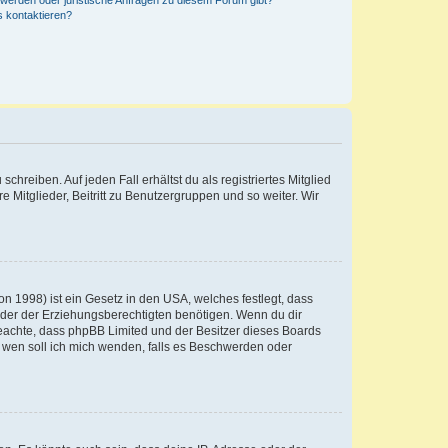
hwerden oder juristische Anfragen zu diesem Forum gibt?
s kontaktieren?
chreiben. Auf jeden Fall erhältst du als registriertes Mitglied
e Mitglieder, Beitritt zu Benutzergruppen und so weiter. Wir
n 1998) ist ein Gesetz in den USA, welches festlegt, dass
der der Erziehungsberechtigten benötigen. Wenn du dir
te beachte, dass phpBB Limited und der Besitzer dieses Boards
An wen soll ich mich wenden, falls es Beschwerden oder