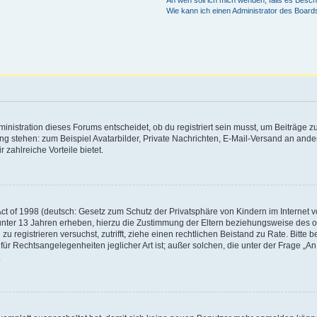
An wen soll ich mich wenden, falls es Besc
Wie kann ich einen Administrator des Board
istration dieses Forums entscheidet, ob du registriert sein musst, um Beiträge zu s
ung stehen: zum Beispiel Avatarbilder, Private Nachrichten, E-Mail-Versand an ander
 zahlreiche Vorteile bietet.
t of 1998 (deutsch: Gesetz zum Schutz der Privatsphäre von Kindern im Internet vo
unter 13 Jahren erheben, hierzu die Zustimmung der Eltern beziehungsweise des o
h zu registrieren versuchst, zutrifft, ziehe einen rechtlichen Beistand zu Rate. Bit
für Rechtsangelegenheiten jeglicher Art ist; außer solchen, die unter der Frage „
.