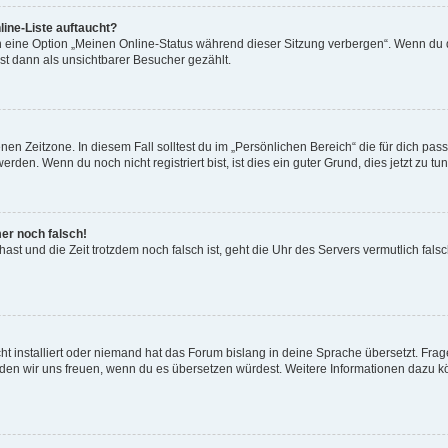
ine-Liste auftaucht?
n eine Option „Meinen Online-Status während dieser Sitzung verbergen“. Wenn du d
st dann als unsichtbarer Besucher gezählt.
en Zeitzone. In diesem Fall solltest du im „Persönlichen Bereich“ die für dich passe
den. Wenn du noch nicht registriert bist, ist dies ein guter Grund, dies jetzt zu tun
mer noch falsch!
t hast und die Zeit trotzdem noch falsch ist, geht die Uhr des Servers vermutlich fal
t installiert oder niemand hat das Forum bislang in deine Sprache übersetzt. Frag
, würden wir uns freuen, wenn du es übersetzen würdest. Weitere Informationen dazu