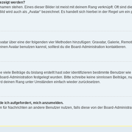
gezeigt werden?
amen stehen. Eines dieser Bilder ist meist mit deinem Rang verknüpft: Oft sind di
ld wird auch als „Avatar“ bezeichnet. Es handelt sich hierbei in der Regel um ein
 Avatar über eine der folgenden vier Methoden hinzufügen: Gravatar, Galerie, Rem
en Avatar benutzen kannst, solltest du die Board-Administration kontaktieren.
viele Beiträge du bislang erstellt hast oder identifizieren bestimmte Benutzer w
 Board-Administration festgelegt wurden. Bitte schreibe keine sinnlosen Beiträge
wird deinen Rang unter Umständen einfach wieder zurücksetzen.
rde ich aufgefordert, mich anzumelden.
ion für Nachrichten an andere Benutzer nutzen, falls diese von der Board-Administ