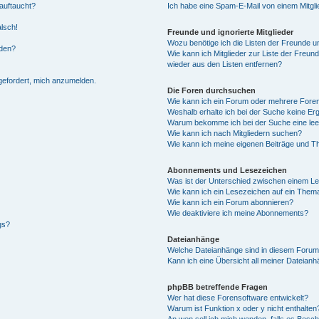
auftaucht?
Ich habe eine Spam-E-Mail von einem Mitgli
alsch!
Freunde und ignorierte Mitglieder
Wozu benötige ich die Listen der Freunde un
rden?
Wie kann ich Mitglieder zur Liste der Freund
wieder aus den Listen entfernen?
fgefordert, mich anzumelden.
Die Foren durchsuchen
Wie kann ich ein Forum oder mehrere For
Weshalb erhalte ich bei der Suche keine Er
Warum bekomme ich bei der Suche eine lee
Wie kann ich nach Mitgliedern suchen?
Wie kann ich meine eigenen Beiträge und T
Abonnements und Lesezeichen
Was ist der Unterschied zwischen einem L
Wie kann ich ein Lesezeichen auf ein Them
Wie kann ich ein Forum abonnieren?
Wie deaktiviere ich meine Abonnements?
gs?
Dateianhänge
Welche Dateianhänge sind in diesem Forum
Kann ich eine Übersicht all meiner Dateian
phpBB betreffende Fragen
Wer hat diese Forensoftware entwickelt?
Warum ist Funktion x oder y nicht enthalten