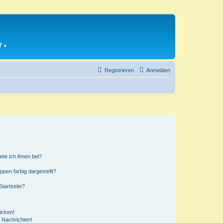
7
•
Registrieren
Anmelden
ete ich ihnen bei?
en farbig dargestellt?
tartseite?
icken!
 Nachrichten!