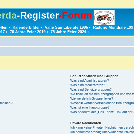
erda
-Register
-Forum
effen
•
Kalenderbilder
•
Valle San Liberale 1996
•
Raduno Mondiale 199
017
•
70 Jahre Feier 2019
•
75 Jahre Feier 2024
•
Benutzer-Stufen und Gruppen
Was sind Administratoren?
Was sind Moderatoren?
Was sind Benutzergruppen?
Wo finde ich die Benutzergruppen und wie tr
Wie werde ich Gruppenleiter?
anmelden?!
Weshalb werden verschiedene Benutzergrupp
Was ist eine Hauptgruppe?
Was bedeutet der „Das Team“-Link auf der S
Private Nachrichten
Ich kann keine Privaten Nachrichten versch
Ich bekomme ständig unerwünschte Private