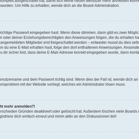
g komplett ausgeschaltet hat, damit sich keine neuen Benutzer mehr anmelden könn
 wurden. Um Hilfe zu erhalten, wende dich an die Board-Administration.
 richtige Passwort eingegeben hast. Wenn diese stimmen, dann gibt es zwei Mögl
tern oder deiner Erziehungsberechtigten den Anweisungen folgen, die du erhalten ha
u angemeldeten Mitglieder erst freigeschaltet werden – entweder musst du dies selbs
. Wenn du eine E-Mail erhalten hast, folge den dort enthaltenen Anweisungen. Ansons
 dir sicher bist, dass deine E-Mail-Adresse korrekt eingegeben wurde, dann kontak
Benutzername und dein Passwort richtig sind. Wenn dies der Fall ist, wende dich a
ionsproblem mit der Website vorliegt, welches ein Administrator lösen muss.
icht mehr anmelden?!
erschieden Gründen deaktiviert oder gelöscht hat. Außerdem löschen viele Boards r
triere dich einfach erneut und nimm aktiv an den Diskussionen teil!