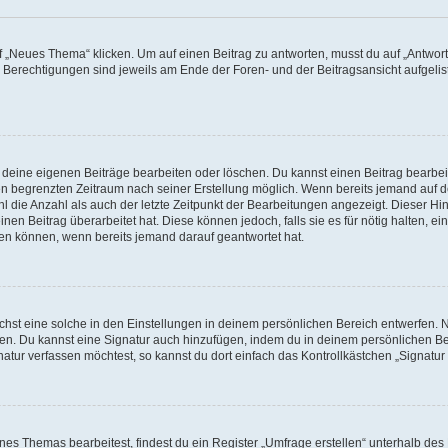
„Neues Thema“ klicken. Um auf einen Beitrag zu antworten, musst du auf „Antworte
e Berechtigungen sind jeweils am Ende der Foren- und der Beitragsansicht aufgeliste
r deine eigenen Beiträge bearbeiten oder löschen. Du kannst einen Beitrag bearbe
inen begrenzten Zeitraum nach seiner Erstellung möglich. Wenn bereits jemand auf de
 die Anzahl als auch der letzte Zeitpunkt der Bearbeitungen angezeigt. Dieser Hi
en Beitrag überarbeitet hat. Diese können jedoch, falls sie es für nötig halten, ei
hen können, wenn bereits jemand darauf geantwortet hat.
st eine solche in den Einstellungen in deinem persönlichen Bereich entwerfen. Na
eren. Du kannst eine Signatur auch hinzufügen, indem du in deinem persönlichen 
atur verfassen möchtest, so kannst du dort einfach das Kontrollkästchen „Signatu
s Themas bearbeitest, findest du ein Register „Umfrage erstellen“ unterhalb des F