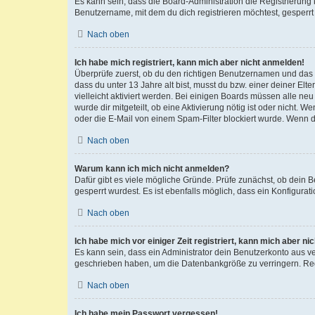
Es kann sein, dass die Board-Administration die Registrierun
Benutzername, mit dem du dich registrieren möchtest, gesperrt
Nach oben
Ich habe mich registriert, kann mich aber nicht anmelden!
Überprüfe zuerst, ob du den richtigen Benutzernamen und das
dass du unter 13 Jahre alt bist, musst du bzw. einer deiner El
vielleicht aktiviert werden. Bei einigen Boards müssen alle ne
wurde dir mitgeteilt, ob eine Aktivierung nötig ist oder nicht
oder die E-Mail von einem Spam-Filter blockiert wurde. Wenn du
Nach oben
Warum kann ich mich nicht anmelden?
Dafür gibt es viele mögliche Gründe. Prüfe zunächst, ob dein 
gesperrt wurdest. Es ist ebenfalls möglich, dass ein Konfigurat
Nach oben
Ich habe mich vor einiger Zeit registriert, kann mich aber n
Es kann sein, dass ein Administrator dein Benutzerkonto aus v
geschrieben haben, um die Datenbankgröße zu verringern. Regis
Nach oben
Ich habe mein Passwort vergessen!