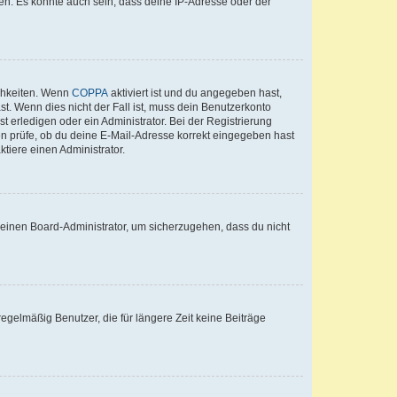
en. Es könnte auch sein, dass deine IP-Adresse oder der
ichkeiten. Wenn
COPPA
aktiviert ist und du angegeben hast,
st. Wenn dies nicht der Fall ist, muss dein Benutzerkonto
t erledigen oder ein Administrator. Bei der Registrierung
ten prüfe, ob du deine E-Mail-Adresse korrekt eingegeben hast
tiere einen Administrator.
n einen Board-Administrator, um sicherzugehen, dass du nicht
egelmäßig Benutzer, die für längere Zeit keine Beiträge