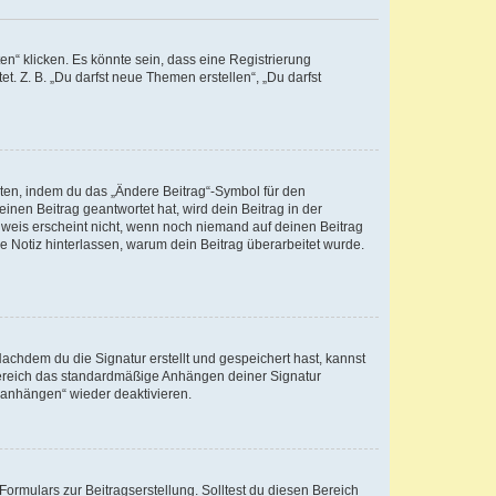
n“ klicken. Es könnte sein, dass eine Registrierung
t. Z. B. „Du darfst neue Themen erstellen“, „Du darfst
iten, indem du das „Ändere Beitrag“-Symbol für den
inen Beitrag geantwortet hat, wird dein Beitrag in der
nweis erscheint nicht, wenn noch niemand auf deinen Beitrag
ne Notiz hinterlassen, warum dein Beitrag überarbeitet wurde.
chdem du die Signatur erstellt und gespeichert hast, kannst
Bereich das standardmäßige Anhängen deiner Signatur
r anhängen“ wieder deaktivieren.
ormulars zur Beitragserstellung. Solltest du diesen Bereich