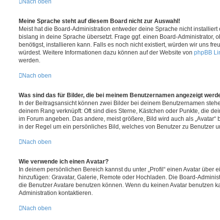
Nach oben
Meine Sprache steht auf diesem Board nicht zur Auswahl!
Meist hat die Board-Administration entweder deine Sprache nicht installier
bislang in deine Sprache übersetzt. Frage ggf. einen Board-Administrator, 
benötigst, installieren kann. Falls es noch nicht existiert, würden wir uns f
würdest. Weitere Informationen dazu können auf der Website von
phpBB Li
werden.
Nach oben
Was sind das für Bilder, die bei meinem Benutzernamen angezeigt werd
In der Beitragsansicht können zwei Bilder bei deinem Benutzernamen stehen.
deinem Rang verknüpft: Oft sind dies Sterne, Kästchen oder Punkte, die de
im Forum angeben. Das andere, meist größere, Bild wird auch als „Avatar“ b
in der Regel um ein persönliches Bild, welches von Benutzer zu Benutzer unt
Nach oben
Wie verwende ich einen Avatar?
In deinem persönlichen Bereich kannst du unter „Profil“ einen Avatar über 
hinzufügen: Gravatar, Galerie, Remote oder Hochladen. Die Board-Adminis
die Benutzer Avatare benutzen können. Wenn du keinen Avatar benutzen kan
Administration kontaktieren.
Nach oben