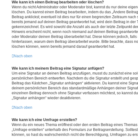
Wie kann ich einen Beitrag bearbeiten oder löschen?
Wenn du nicht Administrator oder Moderator bist, kannst du nur deine eige
löschen. Du kannst einen Beitrag bearbeiten, indem du das „Ändere Beitr
Beitrag anklickst; eventuell ist dies nur für einen begrenzten Zeitraum nac
bereits jemand auf deinen Beitrag geantwortet hat, wird dein Beitrag in der
gekennzeichnet. Es wird sowohl die Anzahl als auch der letzte Zeitpunkt d
Hinweis erscheint nicht, wenn noch niemand auf deinen Beitrag geantwortet
oder Moderator deinen Beitrag überarbeitet hat. Diese können jedoch, falls s
hinterlassen, warum dein Beitrag überarbeitet wurde. Bitte beachte, dass n
löschen können, wenn bereits jemand darauf geantwortet hat.
Nach oben
Wie kann ich meinem Beitrag eine Signatur anfügen?
Um eine Signatur an deinen Beitrag anzufügen, musst du zunächst eine sol
persönlichen Bereich entwerfen. Nachdem du die Signatur erstellt und gesp
Beitrag das Kästchen „Signatur anhängen“ aktivieren. Du kannst eine Signa
deinem persönlichen Bereich das standardmäßige Anhängen deiner Signatu
einzelnen Beitrag dennoch ohne Signatur verfassen möchtest, so kannst du 
„Signatur anhängen“ wieder deaktivieren.
Nach oben
Wie kann ich eine Umfrage erstellen?
Wenn du ein neues Thema eröffnest oder den ersten Beitrag eines Themas be
„Umfrage erstellen“ unterhalb des Formulars zur Beitragserstellung. Solltes
können, so hast du wahrscheinlich nicht die Berechtigung, Umfragen zu erste