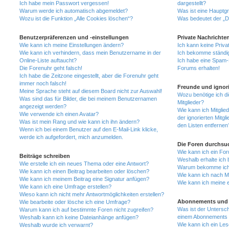
Ich habe mein Passwort vergessen!
dargestellt?
Warum werde ich automatisch abgemeldet?
Was ist eine Hauptg
Wozu ist die Funktion „Alle Cookies löschen“?
Was bedeutet der „Da
Benutzerpräferenzen und -einstellungen
Private Nachrichte
Wie kann ich meine Einstellungen ändern?
Ich kann keine Priva
Wie kann ich verhindern, dass mein Benutzername in der
Ich bekomme ständig
Online-Liste auftaucht?
Ich habe eine Spam-E
Die Forenuhr geht falsch!
Forums erhalten!
Ich habe die Zeitzone eingestellt, aber die Forenuhr geht
immer noch falsch!
Freunde und ignori
Meine Sprache steht auf diesem Board nicht zur Auswahl!
Wozu benötige ich di
Was sind das für Bilder, die bei meinem Benutzernamen
Mitglieder?
angezeigt werden?
Wie kann ich Mitglied
Wie verwende ich einen Avatar?
der ignorierten Mitg
Was ist mein Rang und wie kann ich ihn ändern?
den Listen entfernen
Wenn ich bei einem Benutzer auf den E-Mail-Link klicke,
werde ich aufgefordert, mich anzumelden.
Die Foren durchsu
Wie kann ich ein Fo
Beiträge schreiben
Weshalb erhalte ich 
Wie erstelle ich ein neues Thema oder eine Antwort?
Warum bekomme ich b
Wie kann ich einen Beitrag bearbeiten oder löschen?
Wie kann ich nach M
Wie kann ich meinem Beitrag eine Signatur anfügen?
Wie kann ich meine 
Wie kann ich eine Umfrage erstellen?
Wieso kann ich nicht mehr Antwortmöglichkeiten erstellen?
Abonnements und 
Wie bearbeite oder lösche ich eine Umfrage?
Was ist der Untersc
Warum kann ich auf bestimmte Foren nicht zugreifen?
einem Abonnements 
Weshalb kann ich keine Dateianhänge anfügen?
Wie kann ich ein Les
Weshalb wurde ich verwarnt?