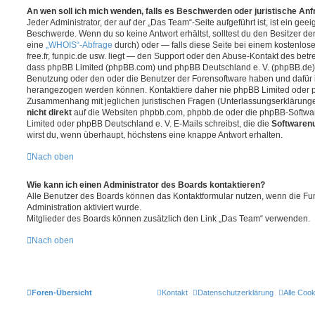
An wen soll ich mich wenden, falls es Beschwerden oder juristische An
Jeder Administrator, der auf der „Das Team“-Seite aufgeführt ist, ist ein geei
Beschwerde. Wenn du so keine Antwort erhältst, solltest du den Besitzer de
eine
„WHOIS“-Abfrage
durch) oder — falls diese Seite bei einem kostenlos
free.fr, funpic.de usw. liegt — den Support oder den Abuse-Kontakt des betr
dass phpBB Limited (phpBB.com) und phpBB Deutschland e. V. (phpBB.de
Benutzung oder den oder die Benutzer der Forensoftware haben und dafür 
herangezogen werden können. Kontaktiere daher nie phpBB Limited oder p
Zusammenhang mit jeglichen juristischen Fragen (Unterlassungserklärunge
nicht direkt
auf die Websiten phpbb.com, phpbb.de oder die phpBB-Softwar
Limited oder phpBB Deutschland e. V. E-Mails schreibst, die die
Softwarenu
wirst du, wenn überhaupt, höchstens eine knappe Antwort erhalten.
Nach oben
Wie kann ich einen Administrator des Boards kontaktieren?
Alle Benutzer des Boards können das Kontaktformular nutzen, wenn die Fun
Administration aktiviert wurde.
Mitglieder des Boards können zusätzlich den Link „Das Team“ verwenden.
Nach oben
Foren-Übersicht
Kontakt
Datenschutzerklärung
Alle Coo