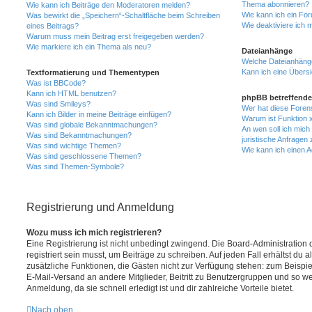
Thema abonnieren?
Wie kann ich Beiträge den Moderatoren melden?
Wie kann ich ein Fo
Was bewirkt die „Speichern“-Schaltfläche beim Schreiben
Wie deaktiviere ich
eines Beitrags?
Warum muss mein Beitrag erst freigegeben werden?
Wie markiere ich ein Thema als neu?
Dateianhänge
Welche Dateianhänge
Kann ich eine Übersi
Textformatierung und Thementypen
Was ist BBCode?
Kann ich HTML benutzen?
phpBB betreffende
Was sind Smileys?
Wer hat diese Foren
Kann ich Bilder in meine Beiträge einfügen?
Warum ist Funktion x
Was sind globale Bekanntmachungen?
An wen soll ich mic
Was sind Bekanntmachungen?
juristische Anfragen
Was sind wichtige Themen?
Wie kann ich einen A
Was sind geschlossene Themen?
Was sind Themen-Symbole?
Registrierung und Anmeldung
Wozu muss ich mich registrieren?
Eine Registrierung ist nicht unbedingt zwingend. Die Board-Administration
registriert sein musst, um Beiträge zu schreiben. Auf jeden Fall erhältst du als
zusätzliche Funktionen, die Gästen nicht zur Verfügung stehen: zum Beispiel
E-Mail-Versand an andere Mitglieder, Beitritt zu Benutzergruppen und so wei
Anmeldung, da sie schnell erledigt ist und dir zahlreiche Vorteile bietet.
Nach oben