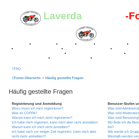
Laverda
-Register
-F
Breganze
•
Geschichte
•
Stories
•
Videos
•
Registertreffen
•
Kale
•
Valle San Liberale 1996
•
Raduno Mondiale 1997
•
Retro Classic Stuttgart 2016
•
Laverda Museum Lisse 2017
•
70 Jahre Feier 2019
•
75 Jahre Feier 2024
•
FAQ
Foren-Übersicht
Häufig gestellte Fragen
Häufig gestellte Fragen
Registrierung und Anmeldung
Benutzer-Stufen u
Wozu muss ich mich registrieren?
Was sind Administra
Was ist COPPA?
Was sind Moderator
Warum kann ich mich nicht registrieren?
Was sind Benutzerg
Ich habe mich registriert, kann mich aber nicht anmelden!
Wo finde ich die Ben
Warum kann ich mich nicht anmelden?
bei?
Ich habe mich vor einiger Zeit registriert, kann mich aber
Wie werde ich Grupp
nicht mehr anmelden?!
Weshalb werden ver