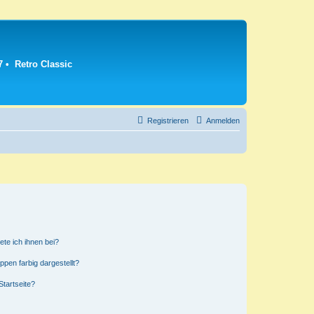
7
•
Retro Classic
Registrieren
Anmelden
ete ich ihnen bei?
en farbig dargestellt?
tartseite?