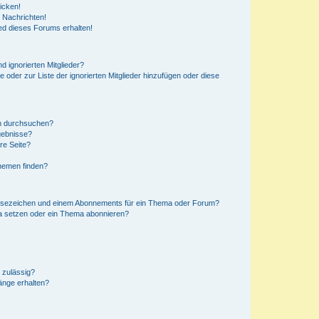
icken!
 Nachrichten!
ed dieses Forums erhalten!
d ignorierten Mitglieder?
e oder zur Liste der ignorierten Mitglieder hinzufügen oder diese
en durchsuchen?
gebnisse?
re Seite?
hemen finden?
esezeichen und einem Abonnements für ein Thema oder Forum?
a setzen oder ein Thema abonnieren?
 zulässig?
hänge erhalten?