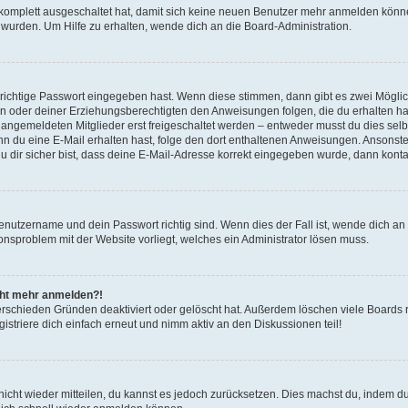
g komplett ausgeschaltet hat, damit sich keine neuen Benutzer mehr anmelden könn
 wurden. Um Hilfe zu erhalten, wende dich an die Board-Administration.
 richtige Passwort eingegeben hast. Wenn diese stimmen, dann gibt es zwei Mögl
tern oder deiner Erziehungsberechtigten den Anweisungen folgen, die du erhalten ha
u angemeldeten Mitglieder erst freigeschaltet werden – entweder musst du dies selbs
. Wenn du eine E-Mail erhalten hast, folge den dort enthaltenen Anweisungen. Ansons
 dir sicher bist, dass deine E-Mail-Adresse korrekt eingegeben wurde, dann kontak
Benutzername und dein Passwort richtig sind. Wenn dies der Fall ist, wende dich a
ionsproblem mit der Website vorliegt, welches ein Administrator lösen muss.
icht mehr anmelden?!
erschieden Gründen deaktiviert oder gelöscht hat. Außerdem löschen viele Boards r
triere dich einfach erneut und nimm aktiv an den Diskussionen teil!
 nicht wieder mitteilen, du kannst es jedoch zurücksetzen. Dies machst du, indem 