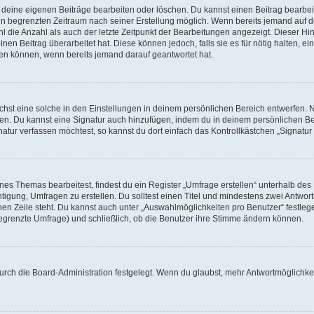
r deine eigenen Beiträge bearbeiten oder löschen. Du kannst einen Beitrag bearbe
inen begrenzten Zeitraum nach seiner Erstellung möglich. Wenn bereits jemand auf de
 die Anzahl als auch der letzte Zeitpunkt der Bearbeitungen angezeigt. Dieser Hi
en Beitrag überarbeitet hat. Diese können jedoch, falls sie es für nötig halten, ei
hen können, wenn bereits jemand darauf geantwortet hat.
st eine solche in den Einstellungen in deinem persönlichen Bereich entwerfen. Na
eren. Du kannst eine Signatur auch hinzufügen, indem du in deinem persönlichen 
atur verfassen möchtest, so kannst du dort einfach das Kontrollkästchen „Signatu
s Themas bearbeitest, findest du ein Register „Umfrage erstellen“ unterhalb des F
htigung, Umfragen zu erstellen. Du solltest einen Titel und mindestens zwei Antwo
genen Zeile steht. Du kannst auch unter „Auswahlmöglichkeiten pro Benutzer“ festl
unbegrenzte Umfrage) und schließlich, ob die Benutzer ihre Stimme ändern können.
rch die Board-Administration festgelegt. Wenn du glaubst, mehr Antwortmöglichkei