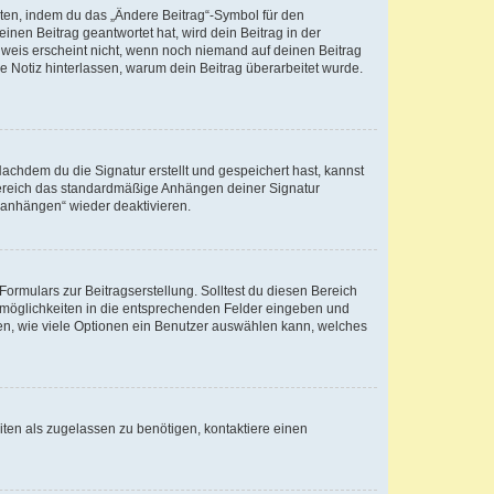
iten, indem du das „Ändere Beitrag“-Symbol für den
inen Beitrag geantwortet hat, wird dein Beitrag in der
nweis erscheint nicht, wenn noch niemand auf deinen Beitrag
ne Notiz hinterlassen, warum dein Beitrag überarbeitet wurde.
chdem du die Signatur erstellt und gespeichert hast, kannst
Bereich das standardmäßige Anhängen deiner Signatur
r anhängen“ wieder deaktivieren.
ormulars zur Beitragserstellung. Solltest du diesen Bereich
rtmöglichkeiten in die entsprechenden Felder eingeben und
egen, wie viele Optionen ein Benutzer auswählen kann, welches
ten als zugelassen zu benötigen, kontaktiere einen