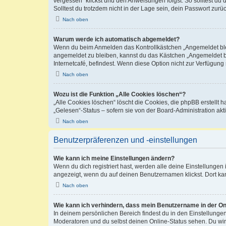
vergessen“ klickst und den Anweisungen folgst. So solltest du
Solltest du trotzdem nicht in der Lage sein, dein Passwort zur
Nach oben
Warum werde ich automatisch abgemeldet?
Wenn du beim Anmelden das Kontrollkästchen „Angemeldet bleib
angemeldet zu bleiben, kannst du das Kästchen „Angemeldet b
Internetcafé, befindest. Wenn diese Option nicht zur Verfügung
Nach oben
Wozu ist die Funktion „Alle Cookies löschen“?
„Alle Cookies löschen“ löscht die Cookies, die phpBB erstellt
„Gelesen“-Status – sofern sie von der Board-Administration ak
Nach oben
Benutzerpräferenzen und -einstellungen
Wie kann ich meine Einstellungen ändern?
Wenn du dich registriert hast, werden alle deine Einstellunge
angezeigt, wenn du auf deinen Benutzernamen klickst. Dort kan
Nach oben
Wie kann ich verhindern, dass mein Benutzername in der Onl
In deinem persönlichen Bereich findest du in den Einstellunge
Moderatoren und du selbst deinen Online-Status sehen. Du wir