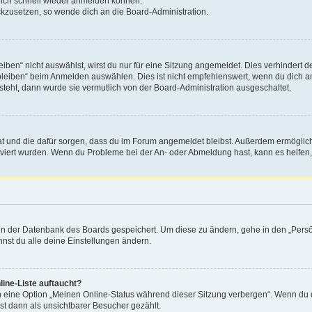
 dich schnell wieder anmelden können.
ückzusetzen, so wende dich an die Board-Administration.
en“ nicht auswählst, wirst du nur für eine Sitzung angemeldet. Dies verhindert 
leiben“ beim Anmelden auswählen. Dies ist nicht empfehlenswert, wenn du dich an
 steht, dann wurde sie vermutlich von der Board-Administration ausgeschaltet.
 hat und die dafür sorgen, dass du im Forum angemeldet bleibst. Außerdem ermögli
tiviert wurden. Wenn du Probleme bei der An- oder Abmeldung hast, kann es helfen
n in der Datenbank des Boards gespeichert. Um diese zu ändern, gehe in den „Persö
nst du alle deine Einstellungen ändern.
ine-Liste auftaucht?
n eine Option „Meinen Online-Status während dieser Sitzung verbergen“. Wenn du d
st dann als unsichtbarer Besucher gezählt.