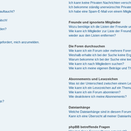
Ich kann keine Privaten Nachrichten versch
Ich bekomme ständig unerwünschte Private
auftaucht?
Ich habe eine Spam-E-Mail von einem Mitgli
alsch!
Freunde und ignorierte Mitglieder
Wozu benötige ich die Listen der Freunde un
rden?
Wie kann ich Mitglieder zur Liste der Freund
wieder aus den Listen entfernen?
fgefordert, mich anzumelden.
Die Foren durchsuchen
Wie kann ich ein Forum oder mehrere For
Weshalb erhalte ich bei der Suche keine Er
Warum bekomme ich bei der Suche eine lee
Wie kann ich nach Mitgliedern suchen?
Wie kann ich meine eigenen Beiträge und T
Abonnements und Lesezeichen
Was ist der Unterschied zwischen einem L
Wie kann ich ein Lesezeichen auf ein Them
Wie kann ich ein Forum abonnieren?
Wie deaktiviere ich meine Abonnements?
gs?
Dateianhänge
Welche Dateianhänge sind in diesem Forum
Kann ich eine Übersicht all meiner Dateian
phpBB betreffende Fragen