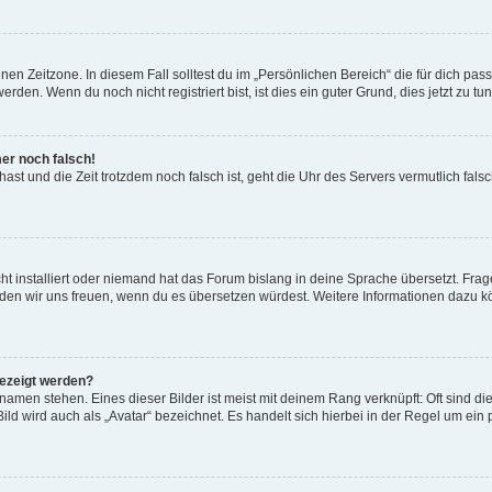
en Zeitzone. In diesem Fall solltest du im „Persönlichen Bereich“ die für dich passe
den. Wenn du noch nicht registriert bist, ist dies ein guter Grund, dies jetzt zu tun
mer noch falsch!
t hast und die Zeit trotzdem noch falsch ist, geht die Uhr des Servers vermutlich fal
t installiert oder niemand hat das Forum bislang in deine Sprache übersetzt. Frag
, würden wir uns freuen, wenn du es übersetzen würdest. Weitere Informationen dazu
gezeigt werden?
amen stehen. Eines dieser Bilder ist meist mit deinem Rang verknüpft: Oft sind di
ld wird auch als „Avatar“ bezeichnet. Es handelt sich hierbei in der Regel um ein