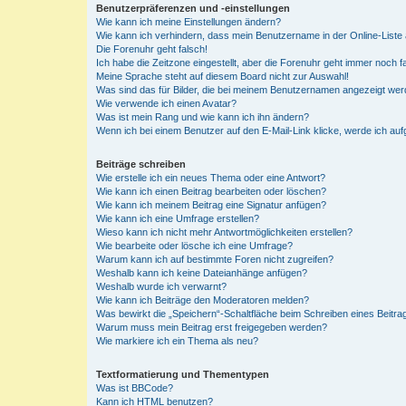
Benutzerpräferenzen und -einstellungen
Wie kann ich meine Einstellungen ändern?
Wie kann ich verhindern, dass mein Benutzername in der Online-Liste 
Die Forenuhr geht falsch!
Ich habe die Zeitzone eingestellt, aber die Forenuhr geht immer noch f
Meine Sprache steht auf diesem Board nicht zur Auswahl!
Was sind das für Bilder, die bei meinem Benutzernamen angezeigt we
Wie verwende ich einen Avatar?
Was ist mein Rang und wie kann ich ihn ändern?
Wenn ich bei einem Benutzer auf den E-Mail-Link klicke, werde ich au
Beiträge schreiben
Wie erstelle ich ein neues Thema oder eine Antwort?
Wie kann ich einen Beitrag bearbeiten oder löschen?
Wie kann ich meinem Beitrag eine Signatur anfügen?
Wie kann ich eine Umfrage erstellen?
Wieso kann ich nicht mehr Antwortmöglichkeiten erstellen?
Wie bearbeite oder lösche ich eine Umfrage?
Warum kann ich auf bestimmte Foren nicht zugreifen?
Weshalb kann ich keine Dateianhänge anfügen?
Weshalb wurde ich verwarnt?
Wie kann ich Beiträge den Moderatoren melden?
Was bewirkt die „Speichern“-Schaltfläche beim Schreiben eines Beitra
Warum muss mein Beitrag erst freigegeben werden?
Wie markiere ich ein Thema als neu?
Textformatierung und Thementypen
Was ist BBCode?
Kann ich HTML benutzen?