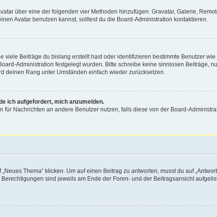
 Avatar über eine der folgenden vier Methoden hinzufügen: Gravatar, Galerie, Rem
en Avatar benutzen kannst, solltest du die Board-Administration kontaktieren.
viele Beiträge du bislang erstellt hast oder identifizieren bestimmte Benutzer w
 Board-Administration festgelegt wurden. Bitte schreibe keine sinnlosen Beiträge
wird deinen Rang unter Umständen einfach wieder zurücksetzen.
rde ich aufgefordert, mich anzumelden.
ion für Nachrichten an andere Benutzer nutzen, falls diese von der Board-Administ
„Neues Thema“ klicken. Um auf einen Beitrag zu antworten, musst du auf „Antworte
e Berechtigungen sind jeweils am Ende der Foren- und der Beitragsansicht aufgeliste