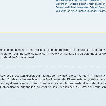
Wer hat diese Forensoftware entwickelt?
Warum ist Funktion x oder y nicht enthalten
An wen soll ich mich wenden, falls es Besc
Wie kann ich einen Administrator des Board
istration dieses Forums entscheidet, ob du registriert sein musst, um Beiträge zu s
ung stehen: zum Beispiel Avatarbilder, Private Nachrichten, E-Mail-Versand an ander
 zahlreiche Vorteile bietet.
t of 1998 (deutsch: Gesetz zum Schutz der Privatsphäre von Kindern im Internet vo
unter 13 Jahren erheben, hierzu die Zustimmung der Eltern beziehungsweise des o
h zu registrieren versuchst, zutrifft, ziehe einen rechtlichen Beistand zu Rate. Bit
für Rechtsangelegenheiten jeglicher Art ist; außer solchen, die unter der Frage „
.