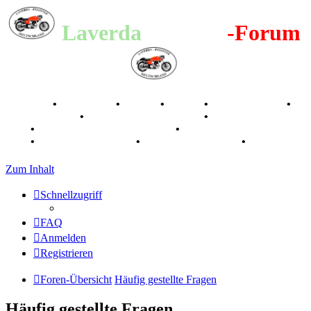
Laverda
-Register
-Forum
Breganze
•
Geschichte
•
Stories
•
Videos
•
Registertreffen
•
Kalenderbilder
•
Valle San Liberale 1996
•
Raduno Mondiale
1997
•
Retro Classic Stuttgart 2016
•
Laverda Museum Lisse
2017
•
70 Jahre Feier 2019
•
75 Jahre Feier 2024
•
Zum Inhalt
Schnellzugriff
FAQ
Anmelden
Registrieren
Foren-Übersicht
Häufig gestellte Fragen
Häufig gestellte Fragen