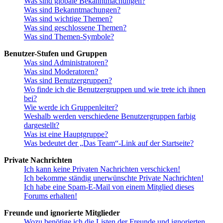
Was sind globale Bekanntmachungen?
Was sind Bekanntmachungen?
Was sind wichtige Themen?
Was sind geschlossene Themen?
Was sind Themen-Symbole?
Benutzer-Stufen und Gruppen
Was sind Administratoren?
Was sind Moderatoren?
Was sind Benutzergruppen?
Wo finde ich die Benutzergruppen und wie trete ich ihnen
bei?
Wie werde ich Gruppenleiter?
Weshalb werden verschiedene Benutzergruppen farbig
dargestellt?
Was ist eine Hauptgruppe?
Was bedeutet der „Das Team“-Link auf der Startseite?
Private Nachrichten
Ich kann keine Privaten Nachrichten verschicken!
Ich bekomme ständig unerwünschte Private Nachrichten!
Ich habe eine Spam-E-Mail von einem Mitglied dieses
Forums erhalten!
Freunde und ignorierte Mitglieder
Wozu benötige ich die Listen der Freunde und ignorierten