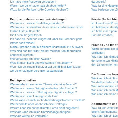
Ich habe mein Passwort vergessen!
dargestellt?
Warum werde ich automatisch abgemeldet?
Was ist eine Hauptg
Wozu ist die Funktion „Alle Cookies löschen“?
Was bedeutet der „Da
Benutzerpräferenzen und -einstellungen
Private Nachrichte
Wie kann ich meine Einstellungen ändern?
Ich kann keine Priva
Wie kann ich verhindern, dass mein Benutzername in der
Ich bekomme ständig
Online-Liste auftaucht?
Ich habe eine Spam-E
Die Forenuhr geht falsch!
Forums erhalten!
Ich habe die Zeitzone eingestellt, aber die Forenuhr geht
immer noch falsch!
Freunde und ignori
Meine Sprache steht auf diesem Board nicht zur Auswahl!
Wozu benötige ich di
Was sind das für Bilder, die bei meinem Benutzernamen
Mitglieder?
angezeigt werden?
Wie kann ich Mitglied
Wie verwende ich einen Avatar?
der ignorierten Mitg
Was ist mein Rang und wie kann ich ihn ändern?
den Listen entfernen
Wenn ich bei einem Benutzer auf den E-Mail-Link klicke,
werde ich aufgefordert, mich anzumelden.
Die Foren durchsu
Wie kann ich ein Fo
Beiträge schreiben
Weshalb erhalte ich 
Wie erstelle ich ein neues Thema oder eine Antwort?
Warum bekomme ich b
Wie kann ich einen Beitrag bearbeiten oder löschen?
Wie kann ich nach M
Wie kann ich meinem Beitrag eine Signatur anfügen?
Wie kann ich meine 
Wie kann ich eine Umfrage erstellen?
Wieso kann ich nicht mehr Antwortmöglichkeiten erstellen?
Abonnements und 
Wie bearbeite oder lösche ich eine Umfrage?
Was ist der Untersc
Warum kann ich auf bestimmte Foren nicht zugreifen?
einem Abonnements 
Weshalb kann ich keine Dateianhänge anfügen?
Wie kann ich ein Les
Weshalb wurde ich verwarnt?