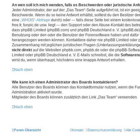
An wen soll ich mich wenden, falls es Beschwerden oder juristische An
Jeder Administrator, der auf der „Das Team“-Seite aufgeführt ist, ist ein geei
Beschwerde. Wenn du so keine Antwort erhältst, solltest du den Besitzer de
eine
„WHOIS“-Abfrage
durch) oder — falls diese Seite bei einem kostenlos
free.fr, funpic.de usw. liegt — den Support oder den Abuse-Kontakt des betr
dass phpBB Limited (phpBB.com) und phpBB Deutschland e. V. (phpBB.de
Benutzung oder den oder die Benutzer der Forensoftware haben und dafür 
herangezogen werden können. Kontaktiere daher nie phpBB Limited oder p
Zusammenhang mit jeglichen juristischen Fragen (Unterlassungserklärunge
nicht direkt
auf die Websiten phpbb.com, phpbb.de oder die phpBB-Softwar
Limited oder phpBB Deutschland e. V. E-Mails schreibst, die die
Softwarenu
wirst du, wenn überhaupt, höchstens eine knappe Antwort erhalten.
Nach oben
Wie kann ich einen Administrator des Boards kontaktieren?
Alle Benutzer des Boards können das Kontaktformular nutzen, wenn die Fun
Administration aktiviert wurde.
Mitglieder des Boards können zusätzlich den Link „Das Team“ verwenden.
Nach oben
Foren-Übersicht
Kontakt
Datenschutzerklärung
Alle Coo