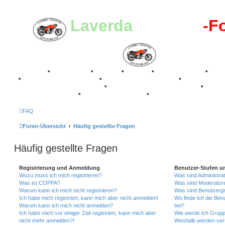
Laverda
-Register
-F
Breganze
•
Geschichte
•
Stories
•
Videos
•
Registertreffen
•
Kale
•
Valle San Liberale 1996
•
Raduno Mondiale 1997
•
Retro Classic Stuttgart 2016
•
Laverda Museum Lisse 2017
•
70 Jahre Feier 2019
•
75 Jahre Feier 2024
•
FAQ
Foren-Übersicht
Häufig gestellte Fragen
Häufig gestellte Fragen
Registrierung und Anmeldung
Benutzer-Stufen u
Wozu muss ich mich registrieren?
Was sind Administra
Was ist COPPA?
Was sind Moderator
Warum kann ich mich nicht registrieren?
Was sind Benutzerg
Ich habe mich registriert, kann mich aber nicht anmelden!
Wo finde ich die Ben
Warum kann ich mich nicht anmelden?
bei?
Ich habe mich vor einiger Zeit registriert, kann mich aber
Wie werde ich Grupp
nicht mehr anmelden?!
Weshalb werden ver