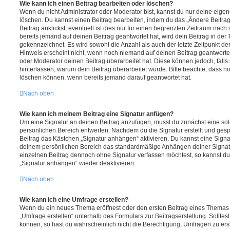
Wie kann ich einen Beitrag bearbeiten oder löschen?
Wenn du nicht Administrator oder Moderator bist, kannst du nur deine eige
löschen. Du kannst einen Beitrag bearbeiten, indem du das „Ändere Beitr
Beitrag anklickst; eventuell ist dies nur für einen begrenzten Zeitraum nac
bereits jemand auf deinen Beitrag geantwortet hat, wird dein Beitrag in der
gekennzeichnet. Es wird sowohl die Anzahl als auch der letzte Zeitpunkt d
Hinweis erscheint nicht, wenn noch niemand auf deinen Beitrag geantwortet
oder Moderator deinen Beitrag überarbeitet hat. Diese können jedoch, falls s
hinterlassen, warum dein Beitrag überarbeitet wurde. Bitte beachte, dass n
löschen können, wenn bereits jemand darauf geantwortet hat.
Nach oben
Wie kann ich meinem Beitrag eine Signatur anfügen?
Um eine Signatur an deinen Beitrag anzufügen, musst du zunächst eine sol
persönlichen Bereich entwerfen. Nachdem du die Signatur erstellt und gesp
Beitrag das Kästchen „Signatur anhängen“ aktivieren. Du kannst eine Signa
deinem persönlichen Bereich das standardmäßige Anhängen deiner Signatu
einzelnen Beitrag dennoch ohne Signatur verfassen möchtest, so kannst du 
„Signatur anhängen“ wieder deaktivieren.
Nach oben
Wie kann ich eine Umfrage erstellen?
Wenn du ein neues Thema eröffnest oder den ersten Beitrag eines Themas be
„Umfrage erstellen“ unterhalb des Formulars zur Beitragserstellung. Solltes
können, so hast du wahrscheinlich nicht die Berechtigung, Umfragen zu erste