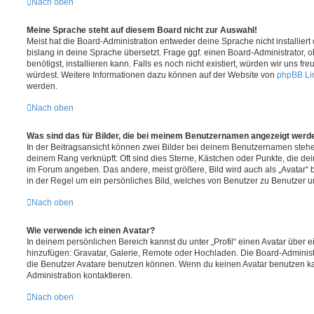
Nach oben
Meine Sprache steht auf diesem Board nicht zur Auswahl!
Meist hat die Board-Administration entweder deine Sprache nicht installier
bislang in deine Sprache übersetzt. Frage ggf. einen Board-Administrator, 
benötigst, installieren kann. Falls es noch nicht existiert, würden wir uns f
würdest. Weitere Informationen dazu können auf der Website von
phpBB Li
werden.
Nach oben
Was sind das für Bilder, die bei meinem Benutzernamen angezeigt werd
In der Beitragsansicht können zwei Bilder bei deinem Benutzernamen stehen.
deinem Rang verknüpft: Oft sind dies Sterne, Kästchen oder Punkte, die de
im Forum angeben. Das andere, meist größere, Bild wird auch als „Avatar“ b
in der Regel um ein persönliches Bild, welches von Benutzer zu Benutzer unt
Nach oben
Wie verwende ich einen Avatar?
In deinem persönlichen Bereich kannst du unter „Profil“ einen Avatar über 
hinzufügen: Gravatar, Galerie, Remote oder Hochladen. Die Board-Adminis
die Benutzer Avatare benutzen können. Wenn du keinen Avatar benutzen kan
Administration kontaktieren.
Nach oben