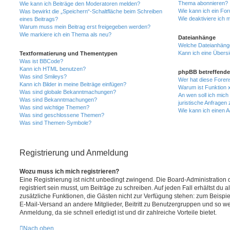
Thema abonnieren?
Wie kann ich Beiträge den Moderatoren melden?
Wie kann ich ein Fo
Was bewirkt die „Speichern“-Schaltfläche beim Schreiben
Wie deaktiviere ich
eines Beitrags?
Warum muss mein Beitrag erst freigegeben werden?
Wie markiere ich ein Thema als neu?
Dateianhänge
Welche Dateianhänge
Kann ich eine Übersi
Textformatierung und Thementypen
Was ist BBCode?
Kann ich HTML benutzen?
phpBB betreffende
Was sind Smileys?
Wer hat diese Foren
Kann ich Bilder in meine Beiträge einfügen?
Warum ist Funktion x
Was sind globale Bekanntmachungen?
An wen soll ich mic
Was sind Bekanntmachungen?
juristische Anfragen
Was sind wichtige Themen?
Wie kann ich einen A
Was sind geschlossene Themen?
Was sind Themen-Symbole?
Registrierung und Anmeldung
Wozu muss ich mich registrieren?
Eine Registrierung ist nicht unbedingt zwingend. Die Board-Administration
registriert sein musst, um Beiträge zu schreiben. Auf jeden Fall erhältst du als
zusätzliche Funktionen, die Gästen nicht zur Verfügung stehen: zum Beispiel
E-Mail-Versand an andere Mitglieder, Beitritt zu Benutzergruppen und so wei
Anmeldung, da sie schnell erledigt ist und dir zahlreiche Vorteile bietet.
Nach oben