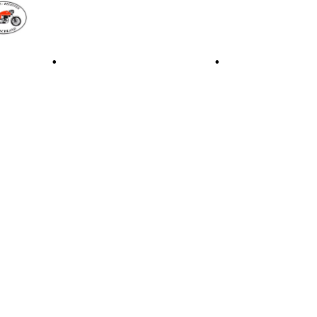
iale 1997
•
Retro Classic Stuttgart 2016
•
Laverda