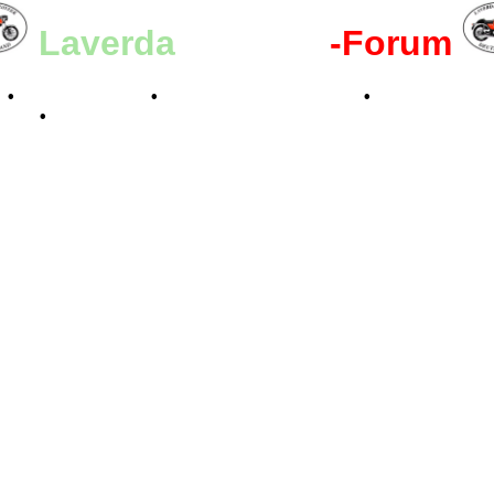
Laverda
-Register
-Forum
n
•
Kalenderbilder
•
Valle San Liberale 1996
•
Raduno Mond
 2024
•