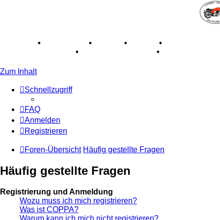
Breganze
•
Geschichte
•
Stories
•
Videos
•
Registertreffe
Museum Lisse 2017
•
70 Jahre Feier 2019
•
75 Jahre Feier
Zum Inhalt
Schnellzugriff
FAQ
Anmelden
Registrieren
Foren-Übersicht
Häufig gestellte Fragen
Häufig gestellte Fragen
Registrierung und Anmeldung
Wozu muss ich mich registrieren?
Was ist COPPA?
Warum kann ich mich nicht registrieren?