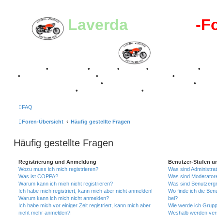
Laverda
-Register
-F
Breganze
•
Geschichte
•
Stories
•
Videos
•
Registertreffen
•
Kale
•
Valle San Liberale 1996
•
Raduno Mondiale 1997
•
Retro Classic Stuttgart 2016
•
Laverda Museum Lisse 2017
•
70 Jahre Feier 2019
•
75 Jahre Feier 2024
•
FAQ
Foren-Übersicht
Häufig gestellte Fragen
Häufig gestellte Fragen
Registrierung und Anmeldung
Benutzer-Stufen u
Wozu muss ich mich registrieren?
Was sind Administra
Was ist COPPA?
Was sind Moderator
Warum kann ich mich nicht registrieren?
Was sind Benutzerg
Ich habe mich registriert, kann mich aber nicht anmelden!
Wo finde ich die Ben
Warum kann ich mich nicht anmelden?
bei?
Ich habe mich vor einiger Zeit registriert, kann mich aber
Wie werde ich Grupp
nicht mehr anmelden?!
Weshalb werden ver