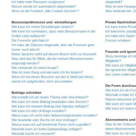
Ich habe mein Passwort vergessen!
dargestellt?
Warum werde ich automatisch abgemeldet?
Was ist eine Hauptg
Wozu ist die Funktion „Alle Cookies löschen“?
Was bedeutet der „Da
Benutzerpräferenzen und -einstellungen
Private Nachrichte
Wie kann ich meine Einstellungen ändern?
Ich kann keine Priva
Wie kann ich verhindern, dass mein Benutzername in der
Ich bekomme ständig
Online-Liste auftaucht?
Ich habe eine Spam-E
Die Forenuhr geht falsch!
Forums erhalten!
Ich habe die Zeitzone eingestellt, aber die Forenuhr geht
immer noch falsch!
Freunde und ignori
Meine Sprache steht auf diesem Board nicht zur Auswahl!
Wozu benötige ich di
Was sind das für Bilder, die bei meinem Benutzernamen
Mitglieder?
angezeigt werden?
Wie kann ich Mitglied
Wie verwende ich einen Avatar?
der ignorierten Mitg
Was ist mein Rang und wie kann ich ihn ändern?
den Listen entfernen
Wenn ich bei einem Benutzer auf den E-Mail-Link klicke,
werde ich aufgefordert, mich anzumelden.
Die Foren durchsu
Wie kann ich ein Fo
Beiträge schreiben
Weshalb erhalte ich 
Wie erstelle ich ein neues Thema oder eine Antwort?
Warum bekomme ich b
Wie kann ich einen Beitrag bearbeiten oder löschen?
Wie kann ich nach M
Wie kann ich meinem Beitrag eine Signatur anfügen?
Wie kann ich meine 
Wie kann ich eine Umfrage erstellen?
Wieso kann ich nicht mehr Antwortmöglichkeiten erstellen?
Abonnements und 
Wie bearbeite oder lösche ich eine Umfrage?
Was ist der Untersc
Warum kann ich auf bestimmte Foren nicht zugreifen?
einem Abonnements 
Weshalb kann ich keine Dateianhänge anfügen?
Wie kann ich ein Les
Weshalb wurde ich verwarnt?