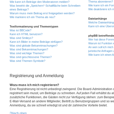
Thema abonnieren?
Wie kann ich Beiträge den Moderatoren melden?
Wie kann ich ein Fo
Was bewirkt die „Speichern“-Schaltfläche beim Schreiben
Wie deaktiviere ich
eines Beitrags?
Warum muss mein Beitrag erst freigegeben werden?
Wie markiere ich ein Thema als neu?
Dateianhänge
Welche Dateianhänge
Kann ich eine Übersi
Textformatierung und Thementypen
Was ist BBCode?
Kann ich HTML benutzen?
phpBB betreffende
Was sind Smileys?
Wer hat diese Foren
Kann ich Bilder in meine Beiträge einfügen?
Warum ist Funktion x
Was sind globale Bekanntmachungen?
An wen soll ich mic
Was sind Bekanntmachungen?
juristische Anfragen
Was sind wichtige Themen?
Wie kann ich einen A
Was sind geschlossene Themen?
Was sind Themen-Symbole?
Registrierung und Anmeldung
Wozu muss ich mich registrieren?
Eine Registrierung ist nicht unbedingt zwingend. Die Board-Administration
registriert sein musst, um Beiträge zu schreiben. Auf jeden Fall erhältst du als
zusätzliche Funktionen, die Gästen nicht zur Verfügung stehen: zum Beispiel
E-Mail-Versand an andere Mitglieder, Beitritt zu Benutzergruppen und so wei
Anmeldung, da sie schnell erledigt ist und dir zahlreiche Vorteile bietet.
Nach oben