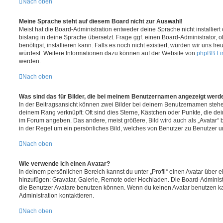
Nach oben
Meine Sprache steht auf diesem Board nicht zur Auswahl!
Meist hat die Board-Administration entweder deine Sprache nicht installier
bislang in deine Sprache übersetzt. Frage ggf. einen Board-Administrator, 
benötigst, installieren kann. Falls es noch nicht existiert, würden wir uns f
würdest. Weitere Informationen dazu können auf der Website von
phpBB Li
werden.
Nach oben
Was sind das für Bilder, die bei meinem Benutzernamen angezeigt werd
In der Beitragsansicht können zwei Bilder bei deinem Benutzernamen stehen.
deinem Rang verknüpft: Oft sind dies Sterne, Kästchen oder Punkte, die de
im Forum angeben. Das andere, meist größere, Bild wird auch als „Avatar“ b
in der Regel um ein persönliches Bild, welches von Benutzer zu Benutzer unt
Nach oben
Wie verwende ich einen Avatar?
In deinem persönlichen Bereich kannst du unter „Profil“ einen Avatar über 
hinzufügen: Gravatar, Galerie, Remote oder Hochladen. Die Board-Adminis
die Benutzer Avatare benutzen können. Wenn du keinen Avatar benutzen kan
Administration kontaktieren.
Nach oben