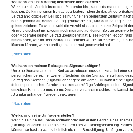
Wie kann ich einen Beitrag bearbeiten oder löschen?
Wenn du nicht Administrator oder Moderator bist, kannst du nur deine eige
löschen. Du kannst einen Beitrag bearbeiten, indem du das „Ändere Beitr
Beitrag anklickst; eventuell ist dies nur für einen begrenzten Zeitraum nac
bereits jemand auf deinen Beitrag geantwortet hat, wird dein Beitrag in der
gekennzeichnet. Es wird sowohl die Anzahl als auch der letzte Zeitpunkt d
Hinweis erscheint nicht, wenn noch niemand auf deinen Beitrag geantwortet
oder Moderator deinen Beitrag überarbeitet hat. Diese können jedoch, falls s
hinterlassen, warum dein Beitrag überarbeitet wurde. Bitte beachte, dass n
löschen können, wenn bereits jemand darauf geantwortet hat.
Nach oben
Wie kann ich meinem Beitrag eine Signatur anfügen?
Um eine Signatur an deinen Beitrag anzufügen, musst du zunächst eine sol
persönlichen Bereich entwerfen. Nachdem du die Signatur erstellt und gesp
Beitrag das Kästchen „Signatur anhängen“ aktivieren. Du kannst eine Signa
deinem persönlichen Bereich das standardmäßige Anhängen deiner Signatu
einzelnen Beitrag dennoch ohne Signatur verfassen möchtest, so kannst du 
„Signatur anhängen“ wieder deaktivieren.
Nach oben
Wie kann ich eine Umfrage erstellen?
Wenn du ein neues Thema eröffnest oder den ersten Beitrag eines Themas be
„Umfrage erstellen“ unterhalb des Formulars zur Beitragserstellung. Solltes
können, so hast du wahrscheinlich nicht die Berechtigung, Umfragen zu erste