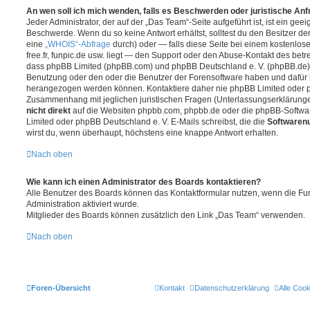
An wen soll ich mich wenden, falls es Beschwerden oder juristische An
Jeder Administrator, der auf der „Das Team“-Seite aufgeführt ist, ist ein geei
Beschwerde. Wenn du so keine Antwort erhältst, solltest du den Besitzer de
eine
„WHOIS“-Abfrage
durch) oder — falls diese Seite bei einem kostenlos
free.fr, funpic.de usw. liegt — den Support oder den Abuse-Kontakt des betr
dass phpBB Limited (phpBB.com) und phpBB Deutschland e. V. (phpBB.de
Benutzung oder den oder die Benutzer der Forensoftware haben und dafür 
herangezogen werden können. Kontaktiere daher nie phpBB Limited oder p
Zusammenhang mit jeglichen juristischen Fragen (Unterlassungserklärunge
nicht direkt
auf die Websiten phpbb.com, phpbb.de oder die phpBB-Softwar
Limited oder phpBB Deutschland e. V. E-Mails schreibst, die die
Softwarenu
wirst du, wenn überhaupt, höchstens eine knappe Antwort erhalten.
Nach oben
Wie kann ich einen Administrator des Boards kontaktieren?
Alle Benutzer des Boards können das Kontaktformular nutzen, wenn die Fun
Administration aktiviert wurde.
Mitglieder des Boards können zusätzlich den Link „Das Team“ verwenden.
Nach oben
Foren-Übersicht
Kontakt
Datenschutzerklärung
Alle Coo