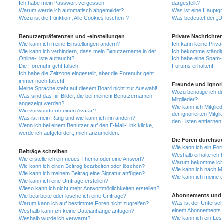
Ich habe mein Passwort vergessen!
dargestellt?
Warum werde ich automatisch abgemeldet?
Was ist eine Hauptg
Wozu ist die Funktion „Alle Cookies löschen“?
Was bedeutet der „Da
Benutzerpräferenzen und -einstellungen
Private Nachrichte
Wie kann ich meine Einstellungen ändern?
Ich kann keine Priva
Wie kann ich verhindern, dass mein Benutzername in der
Ich bekomme ständig
Online-Liste auftaucht?
Ich habe eine Spam-E
Die Forenuhr geht falsch!
Forums erhalten!
Ich habe die Zeitzone eingestellt, aber die Forenuhr geht
immer noch falsch!
Freunde und ignori
Meine Sprache steht auf diesem Board nicht zur Auswahl!
Wozu benötige ich di
Was sind das für Bilder, die bei meinem Benutzernamen
Mitglieder?
angezeigt werden?
Wie kann ich Mitglied
Wie verwende ich einen Avatar?
der ignorierten Mitg
Was ist mein Rang und wie kann ich ihn ändern?
den Listen entfernen
Wenn ich bei einem Benutzer auf den E-Mail-Link klicke,
werde ich aufgefordert, mich anzumelden.
Die Foren durchsu
Wie kann ich ein Fo
Beiträge schreiben
Weshalb erhalte ich 
Wie erstelle ich ein neues Thema oder eine Antwort?
Warum bekomme ich b
Wie kann ich einen Beitrag bearbeiten oder löschen?
Wie kann ich nach M
Wie kann ich meinem Beitrag eine Signatur anfügen?
Wie kann ich meine 
Wie kann ich eine Umfrage erstellen?
Wieso kann ich nicht mehr Antwortmöglichkeiten erstellen?
Abonnements und 
Wie bearbeite oder lösche ich eine Umfrage?
Was ist der Untersc
Warum kann ich auf bestimmte Foren nicht zugreifen?
einem Abonnements 
Weshalb kann ich keine Dateianhänge anfügen?
Wie kann ich ein Les
Weshalb wurde ich verwarnt?