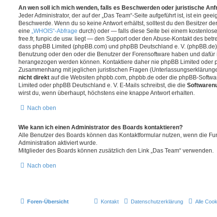
An wen soll ich mich wenden, falls es Beschwerden oder juristische An
Jeder Administrator, der auf der „Das Team“-Seite aufgeführt ist, ist ein geei
Beschwerde. Wenn du so keine Antwort erhältst, solltest du den Besitzer de
eine
„WHOIS“-Abfrage
durch) oder — falls diese Seite bei einem kostenlos
free.fr, funpic.de usw. liegt — den Support oder den Abuse-Kontakt des betr
dass phpBB Limited (phpBB.com) und phpBB Deutschland e. V. (phpBB.de
Benutzung oder den oder die Benutzer der Forensoftware haben und dafür 
herangezogen werden können. Kontaktiere daher nie phpBB Limited oder p
Zusammenhang mit jeglichen juristischen Fragen (Unterlassungserklärunge
nicht direkt
auf die Websiten phpbb.com, phpbb.de oder die phpBB-Softwar
Limited oder phpBB Deutschland e. V. E-Mails schreibst, die die
Softwarenu
wirst du, wenn überhaupt, höchstens eine knappe Antwort erhalten.
Nach oben
Wie kann ich einen Administrator des Boards kontaktieren?
Alle Benutzer des Boards können das Kontaktformular nutzen, wenn die Fun
Administration aktiviert wurde.
Mitglieder des Boards können zusätzlich den Link „Das Team“ verwenden.
Nach oben
Foren-Übersicht
Kontakt
Datenschutzerklärung
Alle Coo