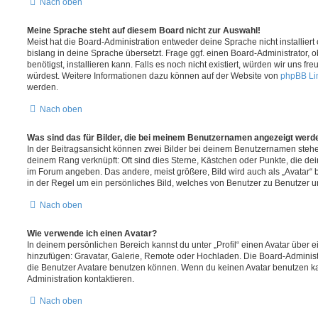
Nach oben
Meine Sprache steht auf diesem Board nicht zur Auswahl!
Meist hat die Board-Administration entweder deine Sprache nicht installier
bislang in deine Sprache übersetzt. Frage ggf. einen Board-Administrator, 
benötigst, installieren kann. Falls es noch nicht existiert, würden wir uns f
würdest. Weitere Informationen dazu können auf der Website von
phpBB Li
werden.
Nach oben
Was sind das für Bilder, die bei meinem Benutzernamen angezeigt werd
In der Beitragsansicht können zwei Bilder bei deinem Benutzernamen stehen.
deinem Rang verknüpft: Oft sind dies Sterne, Kästchen oder Punkte, die de
im Forum angeben. Das andere, meist größere, Bild wird auch als „Avatar“ b
in der Regel um ein persönliches Bild, welches von Benutzer zu Benutzer unt
Nach oben
Wie verwende ich einen Avatar?
In deinem persönlichen Bereich kannst du unter „Profil“ einen Avatar über 
hinzufügen: Gravatar, Galerie, Remote oder Hochladen. Die Board-Adminis
die Benutzer Avatare benutzen können. Wenn du keinen Avatar benutzen kan
Administration kontaktieren.
Nach oben