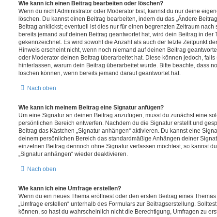
Wie kann ich einen Beitrag bearbeiten oder löschen?
Wenn du nicht Administrator oder Moderator bist, kannst du nur deine eige
löschen. Du kannst einen Beitrag bearbeiten, indem du das „Ändere Beitr
Beitrag anklickst; eventuell ist dies nur für einen begrenzten Zeitraum nac
bereits jemand auf deinen Beitrag geantwortet hat, wird dein Beitrag in der
gekennzeichnet. Es wird sowohl die Anzahl als auch der letzte Zeitpunkt d
Hinweis erscheint nicht, wenn noch niemand auf deinen Beitrag geantwortet
oder Moderator deinen Beitrag überarbeitet hat. Diese können jedoch, falls s
hinterlassen, warum dein Beitrag überarbeitet wurde. Bitte beachte, dass n
löschen können, wenn bereits jemand darauf geantwortet hat.
Nach oben
Wie kann ich meinem Beitrag eine Signatur anfügen?
Um eine Signatur an deinen Beitrag anzufügen, musst du zunächst eine sol
persönlichen Bereich entwerfen. Nachdem du die Signatur erstellt und gesp
Beitrag das Kästchen „Signatur anhängen“ aktivieren. Du kannst eine Signa
deinem persönlichen Bereich das standardmäßige Anhängen deiner Signatu
einzelnen Beitrag dennoch ohne Signatur verfassen möchtest, so kannst du 
„Signatur anhängen“ wieder deaktivieren.
Nach oben
Wie kann ich eine Umfrage erstellen?
Wenn du ein neues Thema eröffnest oder den ersten Beitrag eines Themas be
„Umfrage erstellen“ unterhalb des Formulars zur Beitragserstellung. Solltes
können, so hast du wahrscheinlich nicht die Berechtigung, Umfragen zu erste