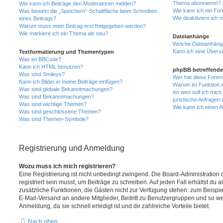
Thema abonnieren?
Wie kann ich Beiträge den Moderatoren melden?
Wie kann ich ein Fo
Was bewirkt die „Speichern“-Schaltfläche beim Schreiben
Wie deaktiviere ich
eines Beitrags?
Warum muss mein Beitrag erst freigegeben werden?
Wie markiere ich ein Thema als neu?
Dateianhänge
Welche Dateianhänge
Kann ich eine Übersi
Textformatierung und Thementypen
Was ist BBCode?
Kann ich HTML benutzen?
phpBB betreffende
Was sind Smileys?
Wer hat diese Foren
Kann ich Bilder in meine Beiträge einfügen?
Warum ist Funktion x
Was sind globale Bekanntmachungen?
An wen soll ich mic
Was sind Bekanntmachungen?
juristische Anfragen
Was sind wichtige Themen?
Wie kann ich einen A
Was sind geschlossene Themen?
Was sind Themen-Symbole?
Registrierung und Anmeldung
Wozu muss ich mich registrieren?
Eine Registrierung ist nicht unbedingt zwingend. Die Board-Administration
registriert sein musst, um Beiträge zu schreiben. Auf jeden Fall erhältst du als
zusätzliche Funktionen, die Gästen nicht zur Verfügung stehen: zum Beispiel
E-Mail-Versand an andere Mitglieder, Beitritt zu Benutzergruppen und so wei
Anmeldung, da sie schnell erledigt ist und dir zahlreiche Vorteile bietet.
Nach oben