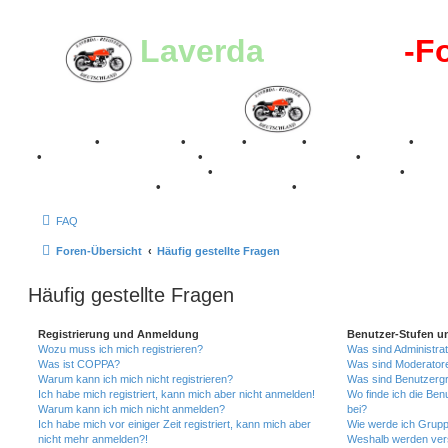
Laverda
-Register
-F
Breganze
•
Geschichte
•
Stories
•
Videos
•
Registertreffen
•
Kale
•
Valle San Liberale 1996
•
Raduno Mondiale 1997
•
Retro Classic Stuttgart 2016
•
Laverda Museum Lisse 2017
•
70 Jahre Feier 2019
•
75 Jahre Feier 2024
•
FAQ
Foren-Übersicht
Häufig gestellte Fragen
Häufig gestellte Fragen
Registrierung und Anmeldung
Benutzer-Stufen u
Wozu muss ich mich registrieren?
Was sind Administra
Was ist COPPA?
Was sind Moderator
Warum kann ich mich nicht registrieren?
Was sind Benutzerg
Ich habe mich registriert, kann mich aber nicht anmelden!
Wo finde ich die Ben
Warum kann ich mich nicht anmelden?
bei?
Ich habe mich vor einiger Zeit registriert, kann mich aber
Wie werde ich Grupp
nicht mehr anmelden?!
Weshalb werden ver