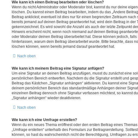
Wie kann ich einen Beitrag bearbeiten oder löschen?
Wenn du nicht Administrator oder Moderator bist, kannst du nur deine eige
löschen. Du kannst einen Beitrag bearbeiten, indem du das „Ändere Beitr
Beitrag anklickst; eventuell ist dies nur für einen begrenzten Zeitraum nac
bereits jemand auf deinen Beitrag geantwortet hat, wird dein Beitrag in der
gekennzeichnet. Es wird sowohl die Anzahl als auch der letzte Zeitpunkt d
Hinweis erscheint nicht, wenn noch niemand auf deinen Beitrag geantwortet
oder Moderator deinen Beitrag überarbeitet hat. Diese können jedoch, falls s
hinterlassen, warum dein Beitrag überarbeitet wurde. Bitte beachte, dass n
löschen können, wenn bereits jemand darauf geantwortet hat.
Nach oben
Wie kann ich meinem Beitrag eine Signatur anfügen?
Um eine Signatur an deinen Beitrag anzufügen, musst du zunächst eine sol
persönlichen Bereich entwerfen. Nachdem du die Signatur erstellt und gesp
Beitrag das Kästchen „Signatur anhängen“ aktivieren. Du kannst eine Signa
deinem persönlichen Bereich das standardmäßige Anhängen deiner Signatu
einzelnen Beitrag dennoch ohne Signatur verfassen möchtest, so kannst du 
„Signatur anhängen“ wieder deaktivieren.
Nach oben
Wie kann ich eine Umfrage erstellen?
Wenn du ein neues Thema eröffnest oder den ersten Beitrag eines Themas be
„Umfrage erstellen“ unterhalb des Formulars zur Beitragserstellung. Solltes
können, so hast du wahrscheinlich nicht die Berechtigung, Umfragen zu erste