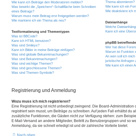
Thema abonnieren?
Wie kann ich Beiträge den Moderatoren melden?
Wie kann ich ein Fo
Was bewirkt die „Speichern“-Schaltfläche beim Schreiben
Wie deaktiviere ich
eines Beitrags?
Warum muss mein Beitrag erst freigegeben werden?
Wie markiere ich ein Thema als neu?
Dateianhänge
Welche Dateianhänge
Kann ich eine Übersi
Textformatierung und Thementypen
Was ist BBCode?
Kann ich HTML benutzen?
phpBB betreffende
Was sind Smileys?
Wer hat diese Foren
Kann ich Bilder in meine Beiträge einfügen?
Warum ist Funktion x
Was sind globale Bekanntmachungen?
An wen soll ich mic
Was sind Bekanntmachungen?
juristische Anfragen
Was sind wichtige Themen?
Wie kann ich einen A
Was sind geschlossene Themen?
Was sind Themen-Symbole?
Registrierung und Anmeldung
Wozu muss ich mich registrieren?
Eine Registrierung ist nicht unbedingt zwingend. Die Board-Administration
registriert sein musst, um Beiträge zu schreiben. Auf jeden Fall erhältst du als
zusätzliche Funktionen, die Gästen nicht zur Verfügung stehen: zum Beispiel
E-Mail-Versand an andere Mitglieder, Beitritt zu Benutzergruppen und so wei
Anmeldung, da sie schnell erledigt ist und dir zahlreiche Vorteile bietet.
Nach oben