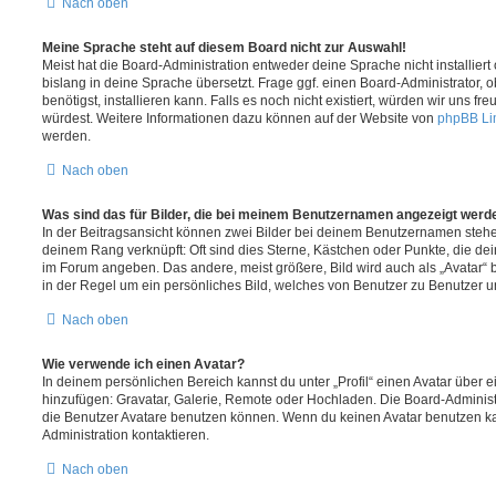
Nach oben
Meine Sprache steht auf diesem Board nicht zur Auswahl!
Meist hat die Board-Administration entweder deine Sprache nicht installier
bislang in deine Sprache übersetzt. Frage ggf. einen Board-Administrator, 
benötigst, installieren kann. Falls es noch nicht existiert, würden wir uns f
würdest. Weitere Informationen dazu können auf der Website von
phpBB Li
werden.
Nach oben
Was sind das für Bilder, die bei meinem Benutzernamen angezeigt werd
In der Beitragsansicht können zwei Bilder bei deinem Benutzernamen stehen.
deinem Rang verknüpft: Oft sind dies Sterne, Kästchen oder Punkte, die de
im Forum angeben. Das andere, meist größere, Bild wird auch als „Avatar“ b
in der Regel um ein persönliches Bild, welches von Benutzer zu Benutzer unt
Nach oben
Wie verwende ich einen Avatar?
In deinem persönlichen Bereich kannst du unter „Profil“ einen Avatar über 
hinzufügen: Gravatar, Galerie, Remote oder Hochladen. Die Board-Adminis
die Benutzer Avatare benutzen können. Wenn du keinen Avatar benutzen kan
Administration kontaktieren.
Nach oben