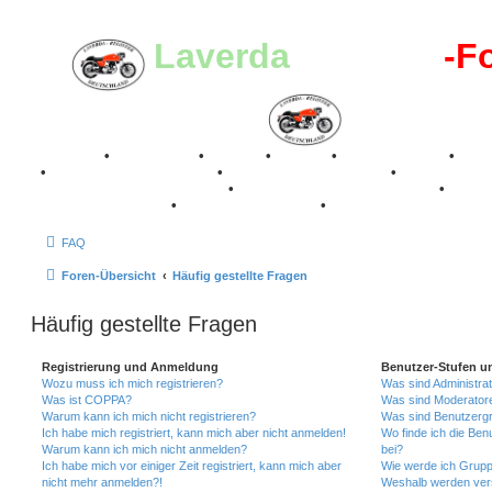
Laverda
-Register
-F
Breganze
•
Geschichte
•
Stories
•
Videos
•
Registertreffen
•
Kale
•
Valle San Liberale 1996
•
Raduno Mondiale 1997
•
Retro Classic Stuttgart 2016
•
Laverda Museum Lisse 2017
•
70 Jahre Feier 2019
•
75 Jahre Feier 2024
•
FAQ
Foren-Übersicht
Häufig gestellte Fragen
Häufig gestellte Fragen
Registrierung und Anmeldung
Benutzer-Stufen u
Wozu muss ich mich registrieren?
Was sind Administra
Was ist COPPA?
Was sind Moderator
Warum kann ich mich nicht registrieren?
Was sind Benutzerg
Ich habe mich registriert, kann mich aber nicht anmelden!
Wo finde ich die Ben
Warum kann ich mich nicht anmelden?
bei?
Ich habe mich vor einiger Zeit registriert, kann mich aber
Wie werde ich Grupp
nicht mehr anmelden?!
Weshalb werden ver