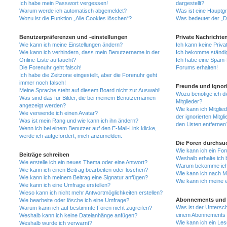
Ich habe mein Passwort vergessen!
dargestellt?
Warum werde ich automatisch abgemeldet?
Was ist eine Hauptg
Wozu ist die Funktion „Alle Cookies löschen“?
Was bedeutet der „Da
Benutzerpräferenzen und -einstellungen
Private Nachrichte
Wie kann ich meine Einstellungen ändern?
Ich kann keine Priva
Wie kann ich verhindern, dass mein Benutzername in der
Ich bekomme ständig
Online-Liste auftaucht?
Ich habe eine Spam-E
Die Forenuhr geht falsch!
Forums erhalten!
Ich habe die Zeitzone eingestellt, aber die Forenuhr geht
immer noch falsch!
Freunde und ignori
Meine Sprache steht auf diesem Board nicht zur Auswahl!
Wozu benötige ich di
Was sind das für Bilder, die bei meinem Benutzernamen
Mitglieder?
angezeigt werden?
Wie kann ich Mitglied
Wie verwende ich einen Avatar?
der ignorierten Mitg
Was ist mein Rang und wie kann ich ihn ändern?
den Listen entfernen
Wenn ich bei einem Benutzer auf den E-Mail-Link klicke,
werde ich aufgefordert, mich anzumelden.
Die Foren durchsu
Wie kann ich ein Fo
Beiträge schreiben
Weshalb erhalte ich 
Wie erstelle ich ein neues Thema oder eine Antwort?
Warum bekomme ich b
Wie kann ich einen Beitrag bearbeiten oder löschen?
Wie kann ich nach M
Wie kann ich meinem Beitrag eine Signatur anfügen?
Wie kann ich meine 
Wie kann ich eine Umfrage erstellen?
Wieso kann ich nicht mehr Antwortmöglichkeiten erstellen?
Abonnements und 
Wie bearbeite oder lösche ich eine Umfrage?
Was ist der Untersc
Warum kann ich auf bestimmte Foren nicht zugreifen?
einem Abonnements 
Weshalb kann ich keine Dateianhänge anfügen?
Wie kann ich ein Les
Weshalb wurde ich verwarnt?