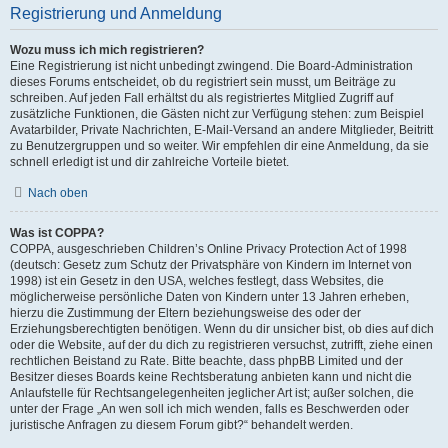
Registrierung und Anmeldung
Wozu muss ich mich registrieren?
Eine Registrierung ist nicht unbedingt zwingend. Die Board-Administration
dieses Forums entscheidet, ob du registriert sein musst, um Beiträge zu
schreiben. Auf jeden Fall erhältst du als registriertes Mitglied Zugriff auf
zusätzliche Funktionen, die Gästen nicht zur Verfügung stehen: zum Beispiel
Avatarbilder, Private Nachrichten, E-Mail-Versand an andere Mitglieder, Beitritt
zu Benutzergruppen und so weiter. Wir empfehlen dir eine Anmeldung, da sie
schnell erledigt ist und dir zahlreiche Vorteile bietet.
Nach oben
Was ist COPPA?
COPPA, ausgeschrieben Children’s Online Privacy Protection Act of 1998
(deutsch: Gesetz zum Schutz der Privatsphäre von Kindern im Internet von
1998) ist ein Gesetz in den USA, welches festlegt, dass Websites, die
möglicherweise persönliche Daten von Kindern unter 13 Jahren erheben,
hierzu die Zustimmung der Eltern beziehungsweise des oder der
Erziehungsberechtigten benötigen. Wenn du dir unsicher bist, ob dies auf dich
oder die Website, auf der du dich zu registrieren versuchst, zutrifft, ziehe einen
rechtlichen Beistand zu Rate. Bitte beachte, dass phpBB Limited und der
Besitzer dieses Boards keine Rechtsberatung anbieten kann und nicht die
Anlaufstelle für Rechtsangelegenheiten jeglicher Art ist; außer solchen, die
unter der Frage „An wen soll ich mich wenden, falls es Beschwerden oder
juristische Anfragen zu diesem Forum gibt?“ behandelt werden.