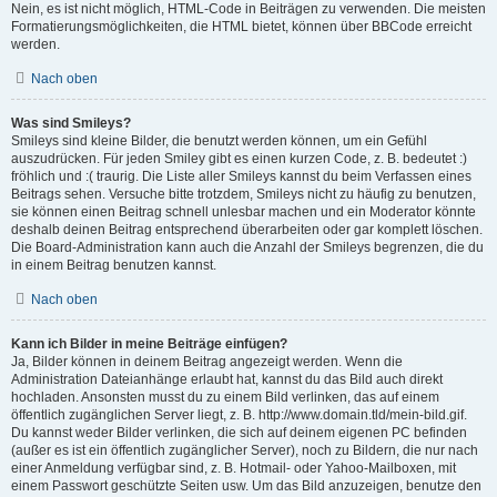
Nein, es ist nicht möglich, HTML-Code in Beiträgen zu verwenden. Die meisten
Formatierungsmöglichkeiten, die HTML bietet, können über BBCode erreicht
werden.
Nach oben
Was sind Smileys?
Smileys sind kleine Bilder, die benutzt werden können, um ein Gefühl
auszudrücken. Für jeden Smiley gibt es einen kurzen Code, z. B. bedeutet :)
fröhlich und :( traurig. Die Liste aller Smileys kannst du beim Verfassen eines
Beitrags sehen. Versuche bitte trotzdem, Smileys nicht zu häufig zu benutzen,
sie können einen Beitrag schnell unlesbar machen und ein Moderator könnte
deshalb deinen Beitrag entsprechend überarbeiten oder gar komplett löschen.
Die Board-Administration kann auch die Anzahl der Smileys begrenzen, die du
in einem Beitrag benutzen kannst.
Nach oben
Kann ich Bilder in meine Beiträge einfügen?
Ja, Bilder können in deinem Beitrag angezeigt werden. Wenn die
Administration Dateianhänge erlaubt hat, kannst du das Bild auch direkt
hochladen. Ansonsten musst du zu einem Bild verlinken, das auf einem
öffentlich zugänglichen Server liegt, z. B. http://www.domain.tld/mein-bild.gif.
Du kannst weder Bilder verlinken, die sich auf deinem eigenen PC befinden
(außer es ist ein öffentlich zugänglicher Server), noch zu Bildern, die nur nach
einer Anmeldung verfügbar sind, z. B. Hotmail- oder Yahoo-Mailboxen, mit
einem Passwort geschützte Seiten usw. Um das Bild anzuzeigen, benutze den