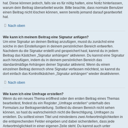
hat. Diese können jedoch, falls sie es für nötig halten, eine Notiz hinterlassen,
warum dein Beitrag überarbeitet wurde. Bitte beachte, dass normale Benutzer
einen Beitrag nicht löschen können, wenn bereits jemand darauf geantwortet
hat.
Nach oben
Wie kann ich meinem Beitrag eine Signatur anfügen?
Um eine Signatur an deinen Beitrag anzufügen, musst du zunächst eine
solche in den Einstellungen in deinem persönlichen Bereich entwerfen.
Nachdem du die Signatur erstellt und gespeichert hast, kannst du in jedem
Beitrag das Kästchen „Signatur anhängen“ aktivieren. Du kannst eine Signatur
auch hinzufügen, indem du in deinem persönlichen Bereich das
standardmäßige Anhängen deiner Signatur aktivierst. Wenn du einen
einzelnen Beitrag dennoch ohne Signatur verfassen möchtest, so kannst du
dort einfach das Kontrollkästchen „Signatur anhängen“ wieder deaktivieren.
Nach oben
Wie kann ich eine Umfrage erstellen?
Wenn du ein neues Thema eröffnest oder den ersten Beitrag eines Themas
bearbeitest, findest du ein Register „Umfrage erstellen“ unterhalb des
Formulars zur Beitragserstellung. Solltest du diesen Bereich nicht sehen
können, so hast du wahrscheinlich nicht die Berechtigung, Umfragen zu
erstellen. Du solltest einen Titel und mindestens zwei Antwortmöglichkeiten in
die entsprechenden Felder eingeben und dabei sicherstellen, dass jede
Antwortmöglichkeit in einer eigenen Zeile steht. Du kannst auch unter