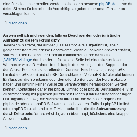
eine Funktion implementiert werden sollte, dann besuche
phpBB Ideas
, wo du
deine Stimme für bestehende Vorschläge abgeben oder neue Funktionen
vorschlagen kannst.
Nach oben
An wen soll ich mich wenden, falls es Beschwerden oder juristische
Anfragen zu diesem Forum gibt?
Jeder Administrator, der auf der „Das Team“-Seite aufgeführt ist, ist ein
geeigneter Kontakt für deine Beschwerde. Wenn du so keine Antwort erhältst,
solltest du den Besitzer der Domain kontaktieren (führe dazu eine
„WHOIS“-Abfrage
durch) oder — falls diese Seite bei einem kostenlosen
Webhoster wie z. B. Yahoo!, free.fr, funpic.de usw. liegt — den Support oder
den Abuse-Kontakt des betreffenden Dienstes. Bitte beachte, dass phpBB
Limited (phpBB.com) und phpBB Deutschland e. V. (phpBB.de)
absolut keinen
Einfluss
auf die Benutzung oder den oder die Benutzer der Forensoftware
haben und dafür in keiner Weise zur Verantwortung herangezogen werden
können. Kontaktiere daher nie phpBB Limited oder phpBB Deutschland e. V. in
Zusammenhang mit jeglichen juristischen Fragen (Unterlassungserklärungen,
Haftungsfragen usw.), die
sich nicht direkt
auf die Websiten phpbb.com,
phpbb.de oder die phpBB-Software selbst beziehen. Falls du phpBB Limited
oder phpBB Deutschland e. V. E-Mails schreibst, die die
Softwarenutzung
durch Dritte
betreffen, so wirst du, wenn überhaupt, höchstens eine knappe
Antwort erhalten.
Nach oben