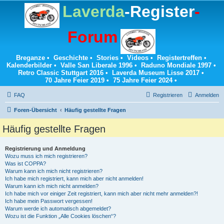
Laverda
-Register
-
Forum
Breganze
•
Geschichte
•
Stories
•
Videos
•
Registertreffen
•
Kalenderbilder
•
Valle San Liberale 1996
•
Raduno Mondiale 1997
•
Retro Classic Stuttgart 2016
•
Laverda Museum Lisse 2017
•
70 Jahre Feier 2019
•
75 Jahre Feier 2024
•
FAQ
Registrieren
Anmelden
Foren-Übersicht
Häufig gestellte Fragen
Häufig gestellte Fragen
Registrierung und Anmeldung
Wozu muss ich mich registrieren?
Was ist COPPA?
Warum kann ich mich nicht registrieren?
Ich habe mich registriert, kann mich aber nicht anmelden!
Warum kann ich mich nicht anmelden?
Ich habe mich vor einiger Zeit registriert, kann mich aber nicht mehr anmelden?!
Ich habe mein Passwort vergessen!
Warum werde ich automatisch abgemeldet?
Wozu ist die Funktion „Alle Cookies löschen“?