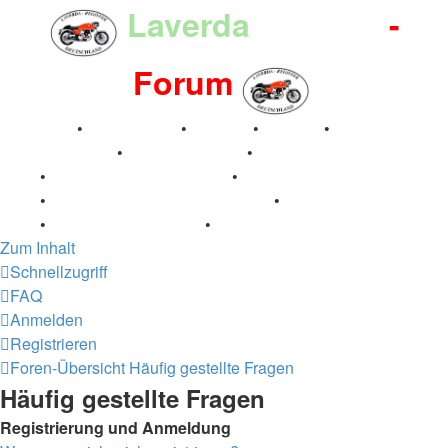
Laverda
-Register
-
Forum
Breganze
•
Geschichte
•
Stories
•
Videos
•
Registertreffen
•
Kalenderbilder
•
Valle San Liberale
1996
•
Raduno Mondiale 1997
•
Retro Classic Stuttgart
2016
•
Laverda Museum Lisse 2017
•
70 Jahre Feier
2019
•
75 Jahre Feier 2024
•
Zum Inhalt
Schnellzugriff
FAQ
Anmelden
Registrieren
Foren-Übersicht
Häufig gestellte Fragen
Häufig gestellte Fragen
Registrierung und Anmeldung