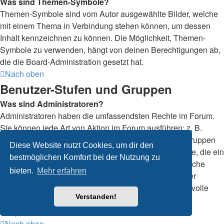
Was sind Themen-Symbole?
Themen-Symbole sind vom Autor ausgewählte Bilder, welche
mit einem Thema in Verbindung stehen können, um dessen
Inhalt kennzeichnen zu können. Die Möglichkeit, Themen-
Symbole zu verwenden, hängt von deinen Berechtigungen ab,
die die Board-Administration gesetzt hat.
Nach oben
Benutzer-Stufen und Gruppen
Was sind Administratoren?
Administratoren haben die umfassendsten Rechte im Forum.
Sie können jede Art von Aktion im Forum ausführen; z. B.
Berechtigungen setzen, Mitglieder sperren, Benutzergruppen
Diese Website nutzt Cookies, um dir den
erstellen, Moderationsrechte vergeben usw. Die Rechte, die ein
bestmöglichen Komfort bei der Nutzung zu
Administrator hat, sind allerdings davon abhängig, welche
bieten.
Mehr erfahren
Rechte ihnen ein Gründer des Forums oder ein anderer
Administrator erteilt hat. Administratoren können auch volle
Verstanden!
Moderationsberechtigungen haben, wenn ihnen das
entsprechende Recht erteilt wurde.
Nach oben