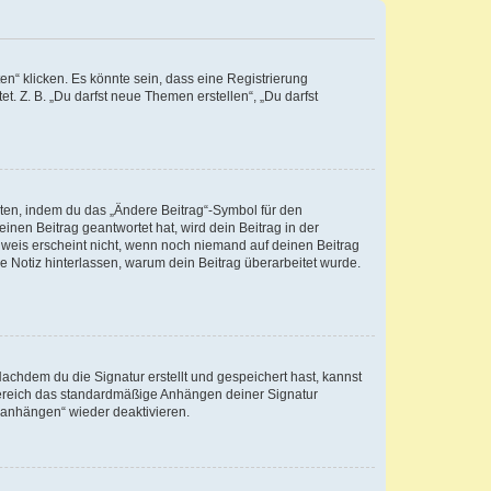
n“ klicken. Es könnte sein, dass eine Registrierung
t. Z. B. „Du darfst neue Themen erstellen“, „Du darfst
iten, indem du das „Ändere Beitrag“-Symbol für den
inen Beitrag geantwortet hat, wird dein Beitrag in der
nweis erscheint nicht, wenn noch niemand auf deinen Beitrag
ne Notiz hinterlassen, warum dein Beitrag überarbeitet wurde.
chdem du die Signatur erstellt und gespeichert hast, kannst
Bereich das standardmäßige Anhängen deiner Signatur
r anhängen“ wieder deaktivieren.