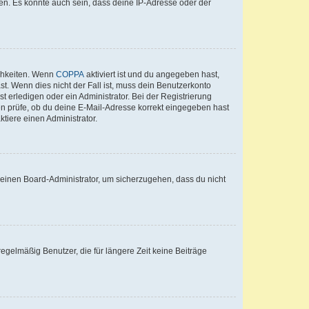
en. Es könnte auch sein, dass deine IP-Adresse oder der
ichkeiten. Wenn
COPPA
aktiviert ist und du angegeben hast,
st. Wenn dies nicht der Fall ist, muss dein Benutzerkonto
t erledigen oder ein Administrator. Bei der Registrierung
ten prüfe, ob du deine E-Mail-Adresse korrekt eingegeben hast
tiere einen Administrator.
n einen Board-Administrator, um sicherzugehen, dass du nicht
egelmäßig Benutzer, die für längere Zeit keine Beiträge