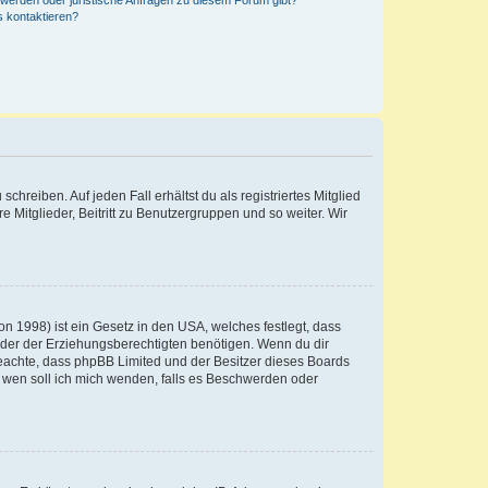
hwerden oder juristische Anfragen zu diesem Forum gibt?
s kontaktieren?
chreiben. Auf jeden Fall erhältst du als registriertes Mitglied
e Mitglieder, Beitritt zu Benutzergruppen und so weiter. Wir
n 1998) ist ein Gesetz in den USA, welches festlegt, dass
der der Erziehungsberechtigten benötigen. Wenn du dir
te beachte, dass phpBB Limited und der Besitzer dieses Boards
An wen soll ich mich wenden, falls es Beschwerden oder