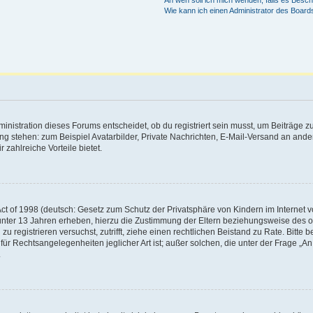
An wen soll ich mich wenden, falls es Besc
Wie kann ich einen Administrator des Board
istration dieses Forums entscheidet, ob du registriert sein musst, um Beiträge zu s
ung stehen: zum Beispiel Avatarbilder, Private Nachrichten, E-Mail-Versand an ander
 zahlreiche Vorteile bietet.
t of 1998 (deutsch: Gesetz zum Schutz der Privatsphäre von Kindern im Internet vo
unter 13 Jahren erheben, hierzu die Zustimmung der Eltern beziehungsweise des o
h zu registrieren versuchst, zutrifft, ziehe einen rechtlichen Beistand zu Rate. Bit
für Rechtsangelegenheiten jeglicher Art ist; außer solchen, die unter der Frage „
.