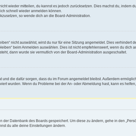
 nicht wieder mitteilen, du kannst es jedoch zurücksetzen. Dies machst du, indem 
 dich schnell wieder anmelden können.
ückzusetzen, so wende dich an die Board-Administration.
en“ nicht auswählst, wirst du nur für eine Sitzung angemeldet. Dies verhindert 
leiben“ beim Anmelden auswählen. Dies ist nicht empfehlenswert, wenn du dich an
 steht, dann wurde sie vermutlich von der Board-Administration ausgeschaltet.
 hat und die dafür sorgen, dass du im Forum angemeldet bleibst. Außerdem ermögli
tiviert wurden. Wenn du Probleme bei der An- oder Abmeldung hast, kann es helfen
n in der Datenbank des Boards gespeichert. Um diese zu ändern, gehe in den „Persö
nst du alle deine Einstellungen ändern.