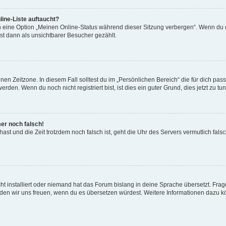
ine-Liste auftaucht?
n eine Option „Meinen Online-Status während dieser Sitzung verbergen“. Wenn du d
st dann als unsichtbarer Besucher gezählt.
en Zeitzone. In diesem Fall solltest du im „Persönlichen Bereich“ die für dich passe
den. Wenn du noch nicht registriert bist, ist dies ein guter Grund, dies jetzt zu tun
mer noch falsch!
t hast und die Zeit trotzdem noch falsch ist, geht die Uhr des Servers vermutlich fal
t installiert oder niemand hat das Forum bislang in deine Sprache übersetzt. Frag
, würden wir uns freuen, wenn du es übersetzen würdest. Weitere Informationen dazu