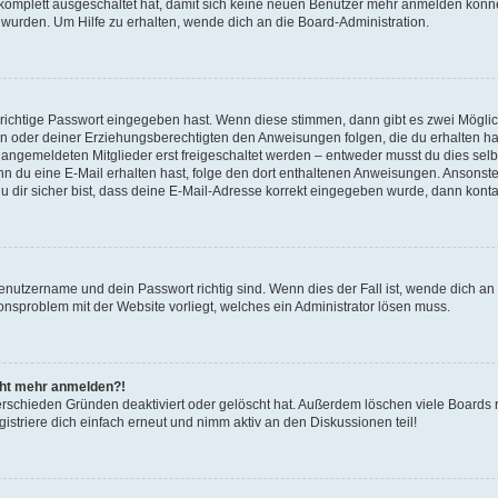
g komplett ausgeschaltet hat, damit sich keine neuen Benutzer mehr anmelden könn
 wurden. Um Hilfe zu erhalten, wende dich an die Board-Administration.
 richtige Passwort eingegeben hast. Wenn diese stimmen, dann gibt es zwei Mögl
tern oder deiner Erziehungsberechtigten den Anweisungen folgen, die du erhalten ha
u angemeldeten Mitglieder erst freigeschaltet werden – entweder musst du dies selbs
. Wenn du eine E-Mail erhalten hast, folge den dort enthaltenen Anweisungen. Ansons
 dir sicher bist, dass deine E-Mail-Adresse korrekt eingegeben wurde, dann kontak
Benutzername und dein Passwort richtig sind. Wenn dies der Fall ist, wende dich a
ionsproblem mit der Website vorliegt, welches ein Administrator lösen muss.
icht mehr anmelden?!
erschieden Gründen deaktiviert oder gelöscht hat. Außerdem löschen viele Boards r
triere dich einfach erneut und nimm aktiv an den Diskussionen teil!