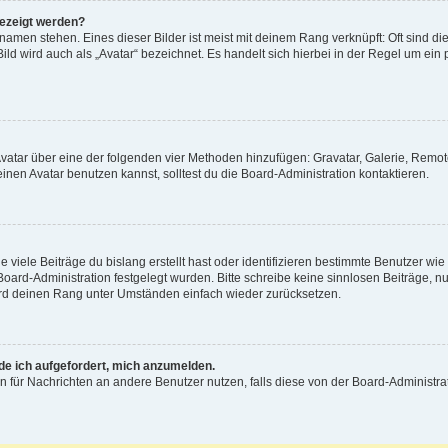
gezeigt werden?
amen stehen. Eines dieser Bilder ist meist mit deinem Rang verknüpft: Oft sind di
ld wird auch als „Avatar“ bezeichnet. Es handelt sich hierbei in der Regel um ein
 Avatar über eine der folgenden vier Methoden hinzufügen: Gravatar, Galerie, Rem
en Avatar benutzen kannst, solltest du die Board-Administration kontaktieren.
viele Beiträge du bislang erstellt hast oder identifizieren bestimmte Benutzer w
 Board-Administration festgelegt wurden. Bitte schreibe keine sinnlosen Beiträge
wird deinen Rang unter Umständen einfach wieder zurücksetzen.
rde ich aufgefordert, mich anzumelden.
ion für Nachrichten an andere Benutzer nutzen, falls diese von der Board-Administ