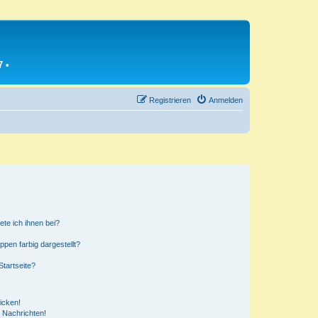
7
•
Registrieren
Anmelden
ete ich ihnen bei?
en farbig dargestellt?
tartseite?
icken!
 Nachrichten!