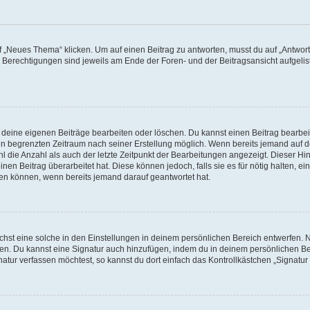
„Neues Thema“ klicken. Um auf einen Beitrag zu antworten, musst du auf „Antworte
e Berechtigungen sind jeweils am Ende der Foren- und der Beitragsansicht aufgeliste
r deine eigenen Beiträge bearbeiten oder löschen. Du kannst einen Beitrag bearbe
inen begrenzten Zeitraum nach seiner Erstellung möglich. Wenn bereits jemand auf de
 die Anzahl als auch der letzte Zeitpunkt der Bearbeitungen angezeigt. Dieser Hi
en Beitrag überarbeitet hat. Diese können jedoch, falls sie es für nötig halten, ei
hen können, wenn bereits jemand darauf geantwortet hat.
st eine solche in den Einstellungen in deinem persönlichen Bereich entwerfen. Na
eren. Du kannst eine Signatur auch hinzufügen, indem du in deinem persönlichen 
atur verfassen möchtest, so kannst du dort einfach das Kontrollkästchen „Signatu