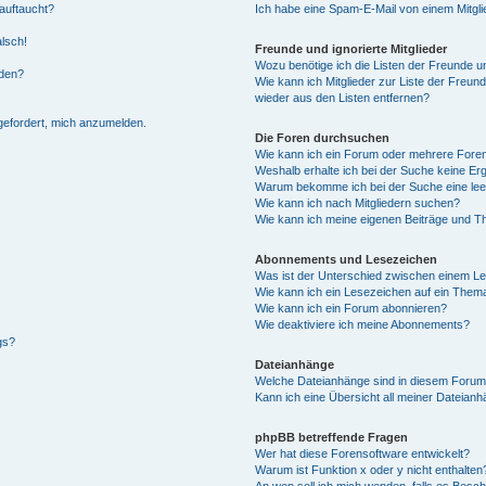
auftaucht?
Ich habe eine Spam-E-Mail von einem Mitgli
alsch!
Freunde und ignorierte Mitglieder
Wozu benötige ich die Listen der Freunde un
rden?
Wie kann ich Mitglieder zur Liste der Freund
wieder aus den Listen entfernen?
fgefordert, mich anzumelden.
Die Foren durchsuchen
Wie kann ich ein Forum oder mehrere For
Weshalb erhalte ich bei der Suche keine Er
Warum bekomme ich bei der Suche eine lee
Wie kann ich nach Mitgliedern suchen?
Wie kann ich meine eigenen Beiträge und T
Abonnements und Lesezeichen
Was ist der Unterschied zwischen einem L
Wie kann ich ein Lesezeichen auf ein Them
Wie kann ich ein Forum abonnieren?
Wie deaktiviere ich meine Abonnements?
gs?
Dateianhänge
Welche Dateianhänge sind in diesem Forum
Kann ich eine Übersicht all meiner Dateian
phpBB betreffende Fragen
Wer hat diese Forensoftware entwickelt?
Warum ist Funktion x oder y nicht enthalten