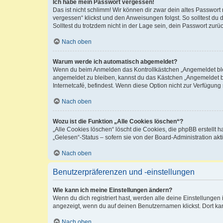
Ich habe mein Passwort vergessen!
Das ist nicht schlimm! Wir können dir zwar dein altes Passwort
vergessen“ klickst und den Anweisungen folgst. So solltest du
Solltest du trotzdem nicht in der Lage sein, dein Passwort zur
Nach oben
Warum werde ich automatisch abgemeldet?
Wenn du beim Anmelden das Kontrollkästchen „Angemeldet bleib
angemeldet zu bleiben, kannst du das Kästchen „Angemeldet b
Internetcafé, befindest. Wenn diese Option nicht zur Verfügung
Nach oben
Wozu ist die Funktion „Alle Cookies löschen“?
„Alle Cookies löschen“ löscht die Cookies, die phpBB erstellt
„Gelesen“-Status – sofern sie von der Board-Administration ak
Nach oben
Benutzerpräferenzen und -einstellungen
Wie kann ich meine Einstellungen ändern?
Wenn du dich registriert hast, werden alle deine Einstellunge
angezeigt, wenn du auf deinen Benutzernamen klickst. Dort kan
Nach oben