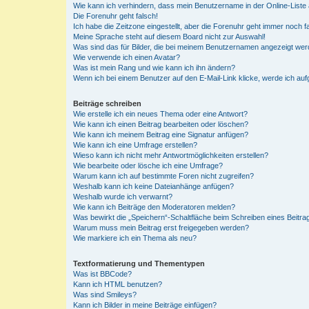
Wie kann ich verhindern, dass mein Benutzername in der Online-Liste 
Die Forenuhr geht falsch!
Ich habe die Zeitzone eingestellt, aber die Forenuhr geht immer noch f
Meine Sprache steht auf diesem Board nicht zur Auswahl!
Was sind das für Bilder, die bei meinem Benutzernamen angezeigt we
Wie verwende ich einen Avatar?
Was ist mein Rang und wie kann ich ihn ändern?
Wenn ich bei einem Benutzer auf den E-Mail-Link klicke, werde ich au
Beiträge schreiben
Wie erstelle ich ein neues Thema oder eine Antwort?
Wie kann ich einen Beitrag bearbeiten oder löschen?
Wie kann ich meinem Beitrag eine Signatur anfügen?
Wie kann ich eine Umfrage erstellen?
Wieso kann ich nicht mehr Antwortmöglichkeiten erstellen?
Wie bearbeite oder lösche ich eine Umfrage?
Warum kann ich auf bestimmte Foren nicht zugreifen?
Weshalb kann ich keine Dateianhänge anfügen?
Weshalb wurde ich verwarnt?
Wie kann ich Beiträge den Moderatoren melden?
Was bewirkt die „Speichern“-Schaltfläche beim Schreiben eines Beitra
Warum muss mein Beitrag erst freigegeben werden?
Wie markiere ich ein Thema als neu?
Textformatierung und Thementypen
Was ist BBCode?
Kann ich HTML benutzen?
Was sind Smileys?
Kann ich Bilder in meine Beiträge einfügen?