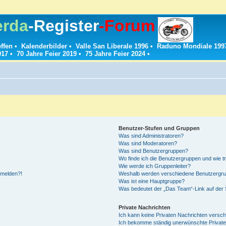
erda
-Register
-Forum
effen
•
Kalenderbilder
•
Valle San Liberale 1996
•
Raduno Mondiale 199
017
•
70 Jahre Feier 2019
•
75 Jahre Feier 2024
•
Benutzer-Stufen und Gruppen
Was sind Administratoren?
Was sind Moderatoren?
Was sind Benutzergruppen?
Wo finde ich die Benutzergruppen und wie tr
Wie werde ich Gruppenleiter?
anmelden?!
Weshalb werden verschiedene Benutzergrupp
Was ist eine Hauptgruppe?
Was bedeutet der „Das Team“-Link auf der S
Private Nachrichten
Ich kann keine Privaten Nachrichten versch
Ich bekomme ständig unerwünschte Private