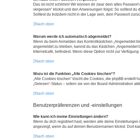
Das ist nicht schlimm! Wir können dir zwar dein altes Passwort
vergessen“ klickst und den Anweisungen folgst. So solltest du
Solltest du trotzdem nicht in der Lage sein, dein Passwort zur
Nach oben
Warum werde ich automatisch abgemeldet?
Wenn du beim Anmelden das Kontrollkästchen „Angemeldet bleib
angemeldet zu bleiben, kannst du das Kästchen „Angemeldet b
Internetcafé, befindest. Wenn diese Option nicht zur Verfügung
Nach oben
Wozu ist die Funktion „Alle Cookies löschen“?
„Alle Cookies löschen“ löscht die Cookies, die phpBB erstellt
„Gelesen“-Status – sofern sie von der Board-Administration ak
Nach oben
Benutzerpräferenzen und -einstellungen
Wie kann ich meine Einstellungen ändern?
Wenn du dich registriert hast, werden alle deine Einstellunge
angezeigt, wenn du auf deinen Benutzernamen klickst. Dort kan
Nach oben