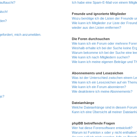
auftaucht?
Ich habe eine Spam-E-Mail von einem Mitgli
alsch!
Freunde und ignorierte Mitglieder
Wozu benötige ich die Listen der Freunde un
rden?
Wie kann ich Mitglieder zur Liste der Freund
wieder aus den Listen entfernen?
fgefordert, mich anzumelden.
Die Foren durchsuchen
Wie kann ich ein Forum oder mehrere For
Weshalb erhalte ich bei der Suche keine Er
Warum bekomme ich bei der Suche eine lee
Wie kann ich nach Mitgliedern suchen?
Wie kann ich meine eigenen Beiträge und T
Abonnements und Lesezeichen
Was ist der Unterschied zwischen einem L
Wie kann ich ein Lesezeichen auf ein Them
Wie kann ich ein Forum abonnieren?
Wie deaktiviere ich meine Abonnements?
gs?
Dateianhänge
Welche Dateianhänge sind in diesem Forum
Kann ich eine Übersicht all meiner Dateian
phpBB betreffende Fragen
Wer hat diese Forensoftware entwickelt?
Warum ist Funktion x oder y nicht enthalten