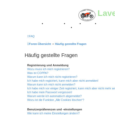
Lav
Breganze
•
Geschichte
•
Stories
•
Videos
•
Registertr
Retro Classic Stuttgart 2016
•
Laverda Museum Lisse 2
FAQ
Foren-Übersicht
Häufig gestellte Fragen
Häufig gestellte Fragen
Registrierung und Anmeldung
Wozu muss ich mich registrieren?
Was ist COPPA?
Warum kann ich mich nicht registrieren?
Ich habe mich registriert, kann mich aber nicht anmelden!
Warum kann ich mich nicht anmelden?
Ich habe mich vor einiger Zeit registriert, kann mich aber nicht mehr 
Ich habe mein Passwort vergessen!
Warum werde ich automatisch abgemeldet?
Wozu ist die Funktion „Alle Cookies löschen“?
Benutzerpräferenzen und -einstellungen
Wie kann ich meine Einstellungen ändern?