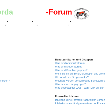
erda
-Register
-Forum
effen
•
Kalenderbilder
•
Valle San Liberale 1996
•
Raduno Mondiale 199
017
•
70 Jahre Feier 2019
•
75 Jahre Feier 2024
•
Benutzer-Stufen und Gruppen
Was sind Administratoren?
Was sind Moderatoren?
Was sind Benutzergruppen?
Wo finde ich die Benutzergruppen und wie tr
Wie werde ich Gruppenleiter?
anmelden?!
Weshalb werden verschiedene Benutzergrupp
Was ist eine Hauptgruppe?
Was bedeutet der „Das Team“-Link auf der S
Private Nachrichten
Ich kann keine Privaten Nachrichten versch
Ich bekomme ständig unerwünschte Private