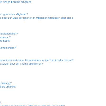
ed dieses Forums erhalten!
d ignorierten Mitglieder?
e oder zur Liste der ignorierten Mitglieder hinzufügen oder diese
en durchsuchen?
gebnisse?
re Seite?
hemen finden?
esezeichen und einem Abonnements für ein Thema oder Forum?
a setzen oder ein Thema abonnieren?
 zulässig?
hänge erhalten?
?