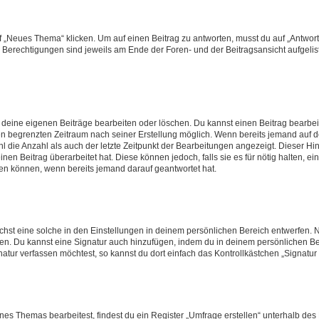
„Neues Thema“ klicken. Um auf einen Beitrag zu antworten, musst du auf „Antworte
e Berechtigungen sind jeweils am Ende der Foren- und der Beitragsansicht aufgeliste
r deine eigenen Beiträge bearbeiten oder löschen. Du kannst einen Beitrag bearbe
inen begrenzten Zeitraum nach seiner Erstellung möglich. Wenn bereits jemand auf de
 die Anzahl als auch der letzte Zeitpunkt der Bearbeitungen angezeigt. Dieser Hi
en Beitrag überarbeitet hat. Diese können jedoch, falls sie es für nötig halten, ei
hen können, wenn bereits jemand darauf geantwortet hat.
st eine solche in den Einstellungen in deinem persönlichen Bereich entwerfen. Na
eren. Du kannst eine Signatur auch hinzufügen, indem du in deinem persönlichen 
atur verfassen möchtest, so kannst du dort einfach das Kontrollkästchen „Signatu
s Themas bearbeitest, findest du ein Register „Umfrage erstellen“ unterhalb des F