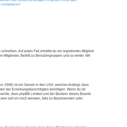
hwerden oder juristische Anfragen zu diesem Forum gibt?
s kontaktieren?
chreiben. Auf jeden Fall erhältst du als registriertes Mitglied
e Mitglieder, Beitritt zu Benutzergruppen und so weiter. Wir
n 1998) ist ein Gesetz in den USA, welches festlegt, dass
der der Erziehungsberechtigten benötigen. Wenn du dir
te beachte, dass phpBB Limited und der Besitzer dieses Boards
An wen soll ich mich wenden, falls es Beschwerden oder