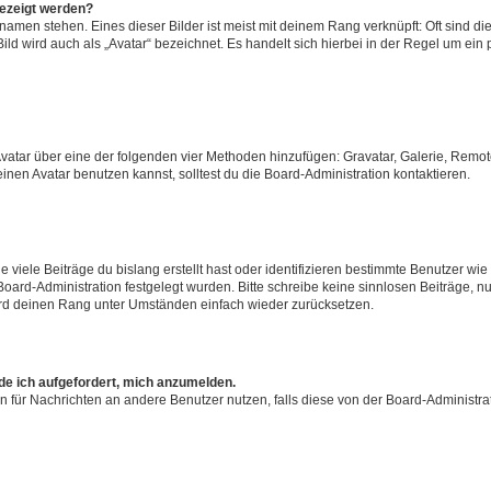
gezeigt werden?
amen stehen. Eines dieser Bilder ist meist mit deinem Rang verknüpft: Oft sind di
ld wird auch als „Avatar“ bezeichnet. Es handelt sich hierbei in der Regel um ein
 Avatar über eine der folgenden vier Methoden hinzufügen: Gravatar, Galerie, Rem
en Avatar benutzen kannst, solltest du die Board-Administration kontaktieren.
viele Beiträge du bislang erstellt hast oder identifizieren bestimmte Benutzer w
 Board-Administration festgelegt wurden. Bitte schreibe keine sinnlosen Beiträge
wird deinen Rang unter Umständen einfach wieder zurücksetzen.
rde ich aufgefordert, mich anzumelden.
ion für Nachrichten an andere Benutzer nutzen, falls diese von der Board-Administ