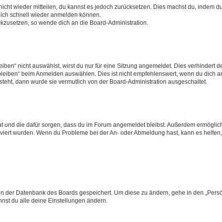
 nicht wieder mitteilen, du kannst es jedoch zurücksetzen. Dies machst du, indem 
 dich schnell wieder anmelden können.
ückzusetzen, so wende dich an die Board-Administration.
en“ nicht auswählst, wirst du nur für eine Sitzung angemeldet. Dies verhindert 
leiben“ beim Anmelden auswählen. Dies ist nicht empfehlenswert, wenn du dich an
 steht, dann wurde sie vermutlich von der Board-Administration ausgeschaltet.
 hat und die dafür sorgen, dass du im Forum angemeldet bleibst. Außerdem ermögli
tiviert wurden. Wenn du Probleme bei der An- oder Abmeldung hast, kann es helfen
n in der Datenbank des Boards gespeichert. Um diese zu ändern, gehe in den „Persö
nst du alle deine Einstellungen ändern.