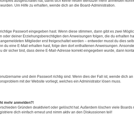
g komplett ausgeschaltet hat, damit sich keine neuen Benutzer mehr anmelden könn
 wurden. Um Hilfe zu erhalten, wende dich an die Board-Administration.
 richtige Passwort eingegeben hast. Wenn diese stimmen, dann gibt es zwei Mögl
tern oder deiner Erziehungsberechtigten den Anweisungen folgen, die du erhalten ha
u angemeldeten Mitglieder erst freigeschaltet werden – entweder musst du dies selbs
. Wenn du eine E-Mail erhalten hast, folge den dort enthaltenen Anweisungen. Ansons
 dir sicher bist, dass deine E-Mail-Adresse korrekt eingegeben wurde, dann kontak
Benutzername und dein Passwort richtig sind. Wenn dies der Fall ist, wende dich a
ionsproblem mit der Website vorliegt, welches ein Administrator lösen muss.
icht mehr anmelden?!
erschieden Gründen deaktiviert oder gelöscht hat. Außerdem löschen viele Boards r
triere dich einfach erneut und nimm aktiv an den Diskussionen teil!