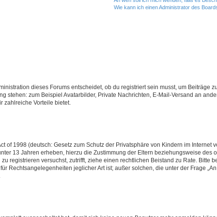
An wen soll ich mich wenden, falls es Besc
Wie kann ich einen Administrator des Board
istration dieses Forums entscheidet, ob du registriert sein musst, um Beiträge zu s
ung stehen: zum Beispiel Avatarbilder, Private Nachrichten, E-Mail-Versand an ander
 zahlreiche Vorteile bietet.
t of 1998 (deutsch: Gesetz zum Schutz der Privatsphäre von Kindern im Internet vo
unter 13 Jahren erheben, hierzu die Zustimmung der Eltern beziehungsweise des o
h zu registrieren versuchst, zutrifft, ziehe einen rechtlichen Beistand zu Rate. Bit
für Rechtsangelegenheiten jeglicher Art ist; außer solchen, die unter der Frage „
.