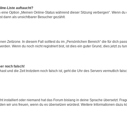
ine-Liste auftaucht?
n eine Option „Meinen Online-Status während dieser Sitzung verbergen“. Wenn du d
st dann als unsichtbarer Besucher gezählt.
en Zeitzone. In diesem Fall solltest du im „Persönlichen Bereich“ die für dich passe
den. Wenn du noch nicht registriert bist, ist dies ein guter Grund, dies jetzt zu tun
mer noch falsch!
t hast und die Zeit trotzdem noch falsch ist, geht die Uhr des Servers vermutlich fal
t installiert oder niemand hat das Forum bislang in deine Sprache übersetzt. Frag
, würden wir uns freuen, wenn du es übersetzen würdest. Weitere Informationen dazu