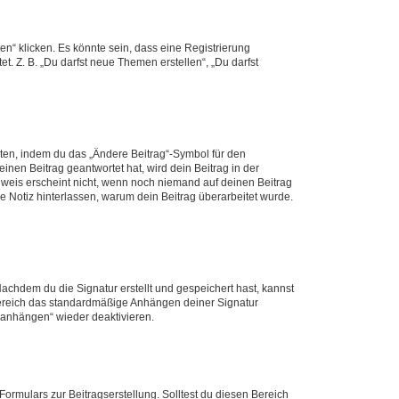
n“ klicken. Es könnte sein, dass eine Registrierung
t. Z. B. „Du darfst neue Themen erstellen“, „Du darfst
iten, indem du das „Ändere Beitrag“-Symbol für den
inen Beitrag geantwortet hat, wird dein Beitrag in der
nweis erscheint nicht, wenn noch niemand auf deinen Beitrag
ne Notiz hinterlassen, warum dein Beitrag überarbeitet wurde.
chdem du die Signatur erstellt und gespeichert hast, kannst
Bereich das standardmäßige Anhängen deiner Signatur
r anhängen“ wieder deaktivieren.
ormulars zur Beitragserstellung. Solltest du diesen Bereich