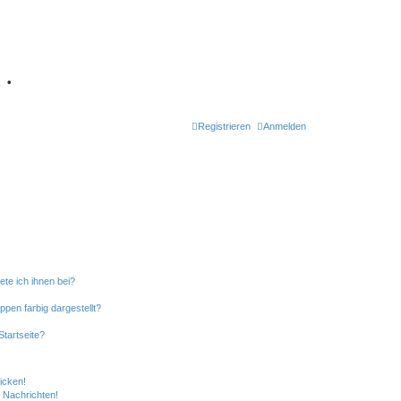
7
•
Registrieren
Anmelden
ete ich ihnen bei?
en farbig dargestellt?
tartseite?
icken!
 Nachrichten!