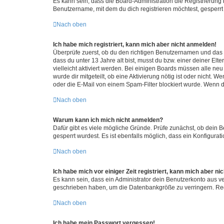
Es kann sein, dass die Board-Administration die Registrierun
Benutzername, mit dem du dich registrieren möchtest, gesperrt
Nach oben
Ich habe mich registriert, kann mich aber nicht anmelden!
Überprüfe zuerst, ob du den richtigen Benutzernamen und das
dass du unter 13 Jahre alt bist, musst du bzw. einer deiner El
vielleicht aktiviert werden. Bei einigen Boards müssen alle ne
wurde dir mitgeteilt, ob eine Aktivierung nötig ist oder nicht
oder die E-Mail von einem Spam-Filter blockiert wurde. Wenn du
Nach oben
Warum kann ich mich nicht anmelden?
Dafür gibt es viele mögliche Gründe. Prüfe zunächst, ob dein 
gesperrt wurdest. Es ist ebenfalls möglich, dass ein Konfigurat
Nach oben
Ich habe mich vor einiger Zeit registriert, kann mich aber n
Es kann sein, dass ein Administrator dein Benutzerkonto aus v
geschrieben haben, um die Datenbankgröße zu verringern. Regis
Nach oben
Ich habe mein Passwort vergessen!