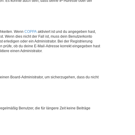
en. Es könnte auch sein, dass deine IP-Adresse oder der
ichkeiten. Wenn
COPPA
aktiviert ist und du angegeben hast,
st. Wenn dies nicht der Fall ist, muss dein Benutzerkonto
t erledigen oder ein Administrator. Bei der Registrierung
ten prüfe, ob du deine E-Mail-Adresse korrekt eingegeben hast
tiere einen Administrator.
n einen Board-Administrator, um sicherzugehen, dass du nicht
egelmäßig Benutzer, die für längere Zeit keine Beiträge