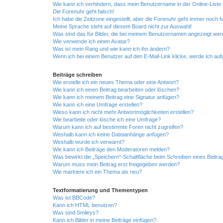
Wie kann ich verhindern, dass mein Benutzername in der Online-Liste 
Die Forenuhr geht falsch!
Ich habe die Zeitzone eingestellt, aber die Forenuhr geht immer noch f
Meine Sprache steht auf diesem Board nicht zur Auswahl!
Was sind das für Bilder, die bei meinem Benutzernamen angezeigt we
Wie verwende ich einen Avatar?
Was ist mein Rang und wie kann ich ihn ändern?
Wenn ich bei einem Benutzer auf den E-Mail-Link klicke, werde ich au
Beiträge schreiben
Wie erstelle ich ein neues Thema oder eine Antwort?
Wie kann ich einen Beitrag bearbeiten oder löschen?
Wie kann ich meinem Beitrag eine Signatur anfügen?
Wie kann ich eine Umfrage erstellen?
Wieso kann ich nicht mehr Antwortmöglichkeiten erstellen?
Wie bearbeite oder lösche ich eine Umfrage?
Warum kann ich auf bestimmte Foren nicht zugreifen?
Weshalb kann ich keine Dateianhänge anfügen?
Weshalb wurde ich verwarnt?
Wie kann ich Beiträge den Moderatoren melden?
Was bewirkt die „Speichern“-Schaltfläche beim Schreiben eines Beitra
Warum muss mein Beitrag erst freigegeben werden?
Wie markiere ich ein Thema als neu?
Textformatierung und Thementypen
Was ist BBCode?
Kann ich HTML benutzen?
Was sind Smileys?
Kann ich Bilder in meine Beiträge einfügen?