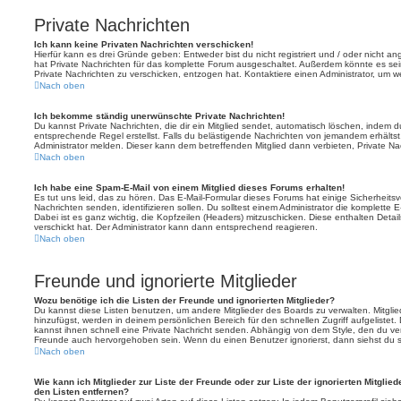
Private Nachrichten
Ich kann keine Privaten Nachrichten verschicken!
Hierfür kann es drei Gründe geben: Entweder bist du nicht registriert und / oder nicht a
hat Private Nachrichten für das komplette Forum ausgeschaltet. Außerdem könnte es sein
Private Nachrichten zu verschicken, entzogen hat. Kontaktiere einen Administrator, um we
Nach oben
Ich bekomme ständig unerwünschte Private Nachrichten!
Du kannst Private Nachrichten, die dir ein Mitglied sendet, automatisch löschen, indem 
entsprechende Regel erstellst. Falls du belästigende Nachrichten von jemandem erhälts
Administrator melden. Dieser kann dem betreffenden Mitglied dann verbieten, Private N
Nach oben
Ich habe eine Spam-E-Mail von einem Mitglied dieses Forums erhalten!
Es tut uns leid, das zu hören. Das E-Mail-Formular dieses Forums hat einige Sicherheits
Nachrichten senden, identifizieren sollen. Du solltest einem Administrator die komplette 
Dabei ist es ganz wichtig, die Kopfzeilen (Headers) mitzuschicken. Diese enthalten Detai
verschickt hat. Der Administrator kann dann entsprechend reagieren.
Nach oben
Freunde und ignorierte Mitglieder
Wozu benötige ich die Listen der Freunde und ignorierten Mitglieder?
Du kannst diese Listen benutzen, um andere Mitglieder des Boards zu verwalten. Mitglied
hinzufügst, werden in deinem persönlichen Bereich für den schnellen Zugriff aufgelistet.
kannst ihnen schnell eine Private Nachricht senden. Abhängig von dem Style, den du v
Freunde auch hervorgehoben sein. Wenn du einen Benutzer ignorierst, dann siehst du s
Nach oben
Wie kann ich Mitglieder zur Liste der Freunde oder zur Liste der ignorierten Mitglie
den Listen entfernen?