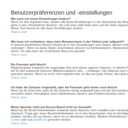
Benutzerpräferenzen und -einstellungen
Wie kann ich meine Einstellungen ändern?
Wenn du dich registriert hast, werden alle deine Einstellungen in der Datenbank des Bo
gehe in den „Persönlichen Bereich“; der Link dazu wird meist oben auf der Seite ange
klickst. Dort kannst du alle deine Einstellungen ändern.
Nach oben
Wie kann ich verhindern, dass mein Benutzername in der Online-Liste auftaucht?
In deinem persönlichen Bereich findest du in den Einstellungen eine Option „Meinen On
verbergen“. Wenn du diese Option einschaltest, können nur Administratoren, Moderatore
sehen. Du wirst dann als unsichtbarer Besucher gezählt.
Nach oben
Die Forenuhr geht falsch!
Möglicherweise entspricht die angezeigte Zeit nicht deiner eigenen Zeitzone. In diesem Fa
die für dich passende Zeitzone (Mitteleuropäische Zeit, ...) festlegen. Die Zeitzone kann
geändert werden. Wenn du noch nicht registriert bist, ist dies ein guter Grund, dies jetzt 
Nach oben
Ich habe die Zeitzone eingestellt, aber die Forenuhr geht immer noch falsch!
Wenn du dir sicher bist, dass du die Zeitzone richtig eingestellt hast und die Zeit trotzde
vermutlich falsch. Kontaktiere einen Administrator, damit er das Problem beheben kann.
Nach oben
Meine Sprache steht auf diesem Board nicht zur Auswahl!
Meist hat die Board-Administration entweder deine Sprache nicht installiert oder nieman
übersetzt. Frage ggf. einen Board-Administrator, ob er das Sprachpaket, das du benötigst,
existiert, würden wir uns freuen, wenn du es übersetzen würdest. Weitere Informatione
Limited
oder auf
phpBB.de
gefunden werden.
Nach oben