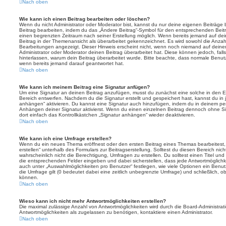
Nach oben
Wie kann ich einen Beitrag bearbeiten oder löschen?
Wenn du nicht Administrator oder Moderator bist, kannst du nur deine eigenen Beiträge
Beitrag bearbeiten, indem du das „Ändere Beitrag“-Symbol für den entsprechenden Beitrag 
einen begrenzten Zeitraum nach seiner Erstellung möglich. Wenn bereits jemand auf dein
Beitrag in der Themenansicht als überarbeitet gekennzeichnet. Es wird sowohl die Anzahl
Bearbeitungen angezeigt. Dieser Hinweis erscheint nicht, wenn noch niemand auf deine
Administrator oder Moderator deinen Beitrag überarbeitet hat. Diese können jedoch, falls 
hinterlassen, warum dein Beitrag überarbeitet wurde. Bitte beachte, dass normale Benut
wenn bereits jemand darauf geantwortet hat.
Nach oben
Wie kann ich meinem Beitrag eine Signatur anfügen?
Um eine Signatur an deinen Beitrag anzufügen, musst du zunächst eine solche in den E
Bereich entwerfen. Nachdem du die Signatur erstellt und gespeichert hast, kannst du in
anhängen“ aktivieren. Du kannst eine Signatur auch hinzufügen, indem du in deinem p
Anhängen deiner Signatur aktivierst. Wenn du einen einzelnen Beitrag dennoch ohne Si
dort einfach das Kontrollkästchen „Signatur anhängen“ wieder deaktivieren.
Nach oben
Wie kann ich eine Umfrage erstellen?
Wenn du ein neues Thema eröffnest oder den ersten Beitrag eines Themas bearbeitest, 
erstellen“ unterhalb des Formulars zur Beitragserstellung. Solltest du diesen Bereich ni
wahrscheinlich nicht die Berechtigung, Umfragen zu erstellen. Du solltest einen Titel un
die entsprechenden Felder eingeben und dabei sicherstellen, dass jede Antwortmöglichkei
auch unter „Auswahlmöglichkeiten pro Benutzer“ festlegen, wie viele Optionen ein Benutz
die Umfrage gilt (0 bedeutet dabei eine zeitlich unbegrenzte Umfrage) und schließlich, 
können.
Nach oben
Wieso kann ich nicht mehr Antwortmöglichkeiten erstellen?
Die maximal zulässige Anzahl von Antwortmöglichkeiten wird durch die Board-Administrat
Antwortmöglichkeiten als zugelassen zu benötigen, kontaktiere einen Administrator.
Nach oben