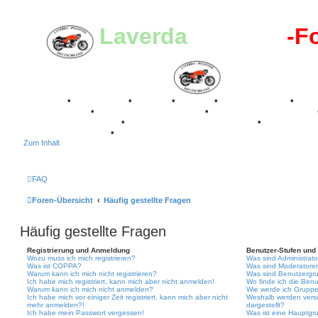
Laverda
-Register
-F
Breganze
•
Geschichte
•
Stories
•
Videos
•
Registertreffen
•
Kalenderbilder
•
Valle San Liberale 1996
•
Raduno Mondiale 1997
Classic Stuttgart 2016
•
Laverda Museum Lisse 2017
•
70 Jahre Fe
75 Jahre Feier 2024
•
Zum Inhalt
FAQ
Foren-Übersicht
Häufig gestellte Fragen
Häufig gestellte Fragen
Registrierung und Anmeldung
Benutzer-Stufen und
Wozu muss ich mich registrieren?
Was sind Administrat
Was ist COPPA?
Was sind Moderatore
Warum kann ich mich nicht registrieren?
Was sind Benutzergr
Ich habe mich registriert, kann mich aber nicht anmelden!
Wo finde ich die Benu
Warum kann ich mich nicht anmelden?
Wie werde ich Gruppe
Ich habe mich vor einiger Zeit registriert, kann mich aber nicht
Weshalb werden vers
mehr anmelden?!
dargestellt?
Ich habe mein Passwort vergessen!
Was ist eine Hauptgr