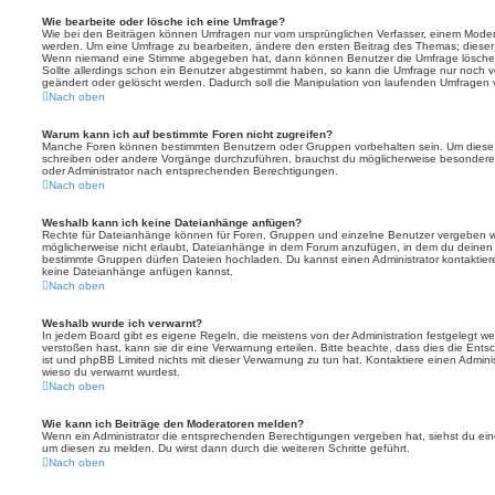
Wie bearbeite oder lösche ich eine Umfrage?
Wie bei den Beiträgen können Umfragen nur vom ursprünglichen Verfasser, einem Modera
werden. Um eine Umfrage zu bearbeiten, ändere den ersten Beitrag des Themas; dieser i
Wenn niemand eine Stimme abgegeben hat, dann können Benutzer die Umfrage löschen
Sollte allerdings schon ein Benutzer abgestimmt haben, so kann die Umfrage nur noch 
geändert oder gelöscht werden. Dadurch soll die Manipulation von laufenden Umfragen 
Nach oben
Warum kann ich auf bestimmte Foren nicht zugreifen?
Manche Foren können bestimmten Benutzern oder Gruppen vorbehalten sein. Um diese e
schreiben oder andere Vorgänge durchzuführen, brauchst du möglicherweise besondere
oder Administrator nach entsprechenden Berechtigungen.
Nach oben
Weshalb kann ich keine Dateianhänge anfügen?
Rechte für Dateianhänge können für Foren, Gruppen und einzelne Benutzer vergeben we
möglicherweise nicht erlaubt, Dateianhänge in dem Forum anzufügen, in dem du deinen 
bestimmte Gruppen dürfen Dateien hochladen. Du kannst einen Administrator kontaktieren, 
keine Dateianhänge anfügen kannst.
Nach oben
Weshalb wurde ich verwarnt?
In jedem Board gibt es eigene Regeln, die meistens von der Administration festgelegt 
verstoßen hast, kann sie dir eine Verwarnung erteilen. Bitte beachte, dass dies die Ent
ist und phpBB Limited nichts mit dieser Verwarnung zu tun hat. Kontaktiere einen Administr
wieso du verwarnt wurdest.
Nach oben
Wie kann ich Beiträge den Moderatoren melden?
Wenn ein Administrator die entsprechenden Berechtigungen vergeben hat, siehst du eine
um diesen zu melden. Du wirst dann durch die weiteren Schritte geführt.
Nach oben