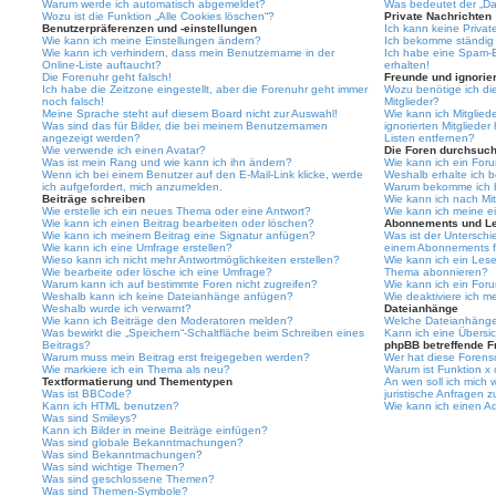
Warum werde ich automatisch abgemeldet?
Was bedeutet der „Das
Wozu ist die Funktion „Alle Cookies löschen“?
Private Nachrichten
Benutzerpräferenzen und -einstellungen
Ich kann keine Privat
Wie kann ich meine Einstellungen ändern?
Ich bekomme ständig 
Wie kann ich verhindern, dass mein Benutzername in der
Ich habe eine Spam-E
Online-Liste auftaucht?
erhalten!
Die Forenuhr geht falsch!
Freunde und ignorier
Ich habe die Zeitzone eingestellt, aber die Forenuhr geht immer
Wozu benötige ich die
noch falsch!
Mitglieder?
Meine Sprache steht auf diesem Board nicht zur Auswahl!
Wie kann ich Mitgliede
Was sind das für Bilder, die bei meinem Benutzernamen
ignorierten Mitgliede
angezeigt werden?
Listen entfernen?
Wie verwende ich einen Avatar?
Die Foren durchsuc
Was ist mein Rang und wie kann ich ihn ändern?
Wie kann ich ein For
Wenn ich bei einem Benutzer auf den E-Mail-Link klicke, werde
Weshalb erhalte ich 
ich aufgefordert, mich anzumelden.
Warum bekomme ich be
Beiträge schreiben
Wie kann ich nach Mi
Wie erstelle ich ein neues Thema oder eine Antwort?
Wie kann ich meine e
Wie kann ich einen Beitrag bearbeiten oder löschen?
Abonnements und L
Wie kann ich meinem Beitrag eine Signatur anfügen?
Was ist der Untersch
Wie kann ich eine Umfrage erstellen?
einem Abonnements f
Wieso kann ich nicht mehr Antwortmöglichkeiten erstellen?
Wie kann ich ein Les
Wie bearbeite oder lösche ich eine Umfrage?
Thema abonnieren?
Warum kann ich auf bestimmte Foren nicht zugreifen?
Wie kann ich ein For
Weshalb kann ich keine Dateianhänge anfügen?
Wie deaktiviere ich 
Weshalb wurde ich verwarnt?
Dateianhänge
Wie kann ich Beiträge den Moderatoren melden?
Welche Dateianhänge 
Was bewirkt die „Speichern“-Schaltfläche beim Schreiben eines
Kann ich eine Übersic
Beitrags?
phpBB betreffende F
Warum muss mein Beitrag erst freigegeben werden?
Wer hat diese Forenso
Wie markiere ich ein Thema als neu?
Warum ist Funktion x 
Textformatierung und Thementypen
An wen soll ich mich
Was ist BBCode?
juristische Anfragen 
Kann ich HTML benutzen?
Wie kann ich einen Ad
Was sind Smileys?
Kann ich Bilder in meine Beiträge einfügen?
Was sind globale Bekanntmachungen?
Was sind Bekanntmachungen?
Was sind wichtige Themen?
Was sind geschlossene Themen?
Was sind Themen-Symbole?