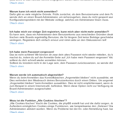
Nach oben
Warum kann ich mich nicht anmelden?
Dafür gibt es viele mögliche Gründe. Prüfe zunächst, ob dein Benutzername und dein Pass
wende dich an einen Board-Administrator, um sicherzugehen, dass du nicht gesperrt wurde
Konfigurationsproblem mit der Website vorliegt, welches ein Administrator lösen muss.
Nach oben
Ich habe mich vor einiger Zeit registriert, kann mich aber nicht mehr anmelden?!
Es kann sein, dass ein Administrator dein Benutzerkonto aus verschieden Gründen deakt
löschen viele Boards regelmäßig Benutzer, die für längere Zeit keine Beiträge geschri
verringern. Registriere dich einfach erneut und nimm aktiv an den Diskussionen teil!
Nach oben
Ich habe mein Passwort vergessen!
Das ist nicht schlimm! Wir können dir zwar dein altes Passwort nicht wieder mitteilen, du
machst du, indem du auf der Anmelde-Seite auf „Ich habe mein Passwort vergessen“ kli
solltest du dich schnell wieder anmelden können.
Solltest du trotzdem nicht in der Lage sein, dein Passwort zurückzusetzen, so wende dic
Nach oben
Warum werde ich automatisch abgemeldet?
Wenn du beim Anmelden das Kontrollkästchen „Angemeldet bleiben“ nicht auswählst, wirs
Dies verhindert den Missbrauch deines Benutzerkontos durch einen Dritten. Um angemel
„Angemeldet bleiben“ beim Anmelden auswählen. Dies ist nicht empfehlenswert, wenn du
zum Beispiel in einem Internetcafé, befindest. Wenn diese Option nicht zur Verfügung st
Board-Administration ausgeschaltet.
Nach oben
Wozu ist die Funktion „Alle Cookies löschen“?
„Alle Cookies löschen“ löscht die Cookies, die phpBB erstellt hat und die dafür sorgen, 
Außerdem ermöglichen Cookies einige Funktionen, wie beispielsweise den „Gelesen“-Stat
Administration aktiviert wurden. Wenn du Probleme bei der An- oder Abmeldung hast, ka
Nach oben