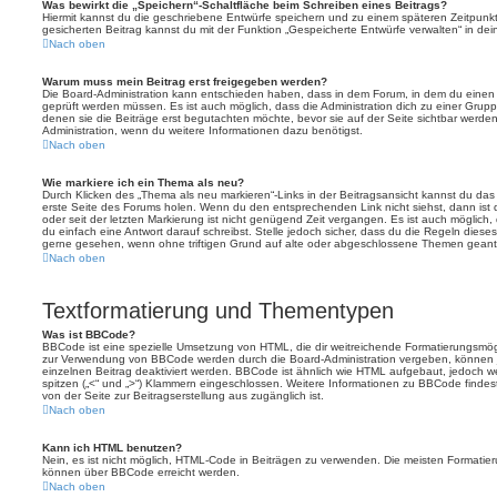
Was bewirkt die „Speichern“-Schaltfläche beim Schreiben eines Beitrags?
Hiermit kannst du die geschriebene Entwürfe speichern und zu einem späteren Zeitpunk
gesicherten Beitrag kannst du mit der Funktion „Gespeicherte Entwürfe verwalten“ in de
Nach oben
Warum muss mein Beitrag erst freigegeben werden?
Die Board-Administration kann entschieden haben, dass in dem Forum, in dem du einen Bei
geprüft werden müssen. Es ist auch möglich, dass die Administration dich zu einer Grup
denen sie die Beiträge erst begutachten möchte, bevor sie auf der Seite sichtbar werden.
Administration, wenn du weitere Informationen dazu benötigst.
Nach oben
Wie markiere ich ein Thema als neu?
Durch Klicken des „Thema als neu markieren“-Links in der Beitragsansicht kannst du d
erste Seite des Forums holen. Wenn du den entsprechenden Link nicht siehst, dann ist d
oder seit der letzten Markierung ist nicht genügend Zeit vergangen. Es ist auch möglic
du einfach eine Antwort darauf schreibst. Stelle jedoch sicher, dass du die Regeln diese
gerne gesehen, wenn ohne triftigen Grund auf alte oder abgeschlossene Themen geantw
Nach oben
Textformatierung und Thementypen
Was ist BBCode?
BBCode ist eine spezielle Umsetzung von HTML, die dir weitreichende Formatierungsmögli
zur Verwendung von BBCode werden durch die Board-Administration vergeben, können j
einzelnen Beitrag deaktiviert werden. BBCode ist ähnlich wie HTML aufgebaut, jedoch wer
spitzen („<“ und „>“) Klammern eingeschlossen. Weitere Informationen zu BBCode findest d
von der Seite zur Beitragserstellung aus zugänglich ist.
Nach oben
Kann ich HTML benutzen?
Nein, es ist nicht möglich, HTML-Code in Beiträgen zu verwenden. Die meisten Formatier
können über BBCode erreicht werden.
Nach oben