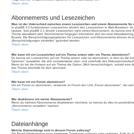
Nach oben
Abonnements und Lesezeichen
Was ist der Unterschied zwischen einem Lesezeichen und einem Abonnements für
In phpBB 3.0 funktionierten Lesezeichen ähnlich den Lesezeichen in Web-Browsern: du
Update. Seit phpBB 3.1 ähneln Lesezeichen mehr einem Abonnement: du kannst eine Be
Thema aktualisiert wird. Abonnements hingegen informieren dich bei einer Aktualisieru
Boards. Die Benachrichtigungsoptionen für Lesezeichen und Abonnements können im pe
„Benachrichtigungen einstellen“ geändert werden.
Nach oben
Wie kann ich ein Lesezeichen auf ein Thema setzen oder ein Thema abonnieren?
Du kannst ein Lesezeichen auf ein Thema setzen oder es abonnieren, in dem du die e
Optionen“ auswählst, die sich normalerweise ober- und unterhalb des Diskussionsverlau
Wenn du bei der Antwort auf ein Thema die Option „Mich benachrichtigen, sobald eine Ant
das Thema ebenfalls für dich abonniert.
Nach oben
Wie kann ich ein Forum abonnieren?
Um ein Forum zu abonnieren, verwende im Forum den Link „Forum abonnieren“, der sich 
Nach oben
Wie deaktiviere ich meine Abonnements?
Wenn du mehrere Abonnements deaktivieren möchtest, so kannst du dies im persönlichen
„Abonnements verwalten“ machen.
Nach oben
Dateianhänge
Welche Dateianhänge sind in diesem Forum zulässig?
Die Board-Administration kann bestimmte Dateitypen zulassen oder verbieten. Falls du dir