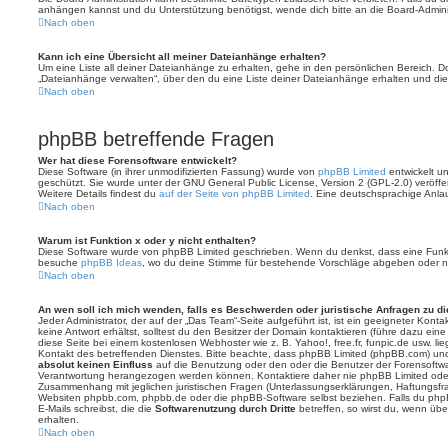
anhängen kannst und du Unterstützung benötigst, wende dich bitte an die Board-Adminis
Nach oben
Kann ich eine Übersicht all meiner Dateianhänge erhalten?
Um eine Liste all deiner Dateianhänge zu erhalten, gehe in den persönlichen Bereich. Dor
„Dateianhänge verwalten“, über den du eine Liste deiner Dateianhänge erhalten und die
Nach oben
phpBB betreffende Fragen
Wer hat diese Forensoftware entwickelt?
Diese Software (in ihrer unmodifizierten Fassung) wurde von
phpBB Limited
entwickelt und
geschützt. Sie wurde unter der GNU General Public License, Version 2 (GPL-2.0) veröffen
Weitere Details findest du
auf der Seite von phpBB Limited
. Eine deutschsprachige Anlauf
Nach oben
Warum ist Funktion x oder y nicht enthalten?
Diese Software wurde von phpBB Limited geschrieben. Wenn du denkst, dass eine Funkt
besuche
phpBB Ideas
, wo du deine Stimme für bestehende Vorschläge abgeben oder n
Nach oben
An wen soll ich mich wenden, falls es Beschwerden oder juristische Anfragen zu d
Jeder Administrator, der auf der „Das Team“-Seite aufgeführt ist, ist ein geeigneter Kon
keine Antwort erhältst, solltest du den Besitzer der Domain kontaktieren (führe dazu ein
diese Seite bei einem kostenlosen Webhoster wie z. B. Yahoo!, free.fr, funpic.de usw. l
Kontakt des betreffenden Dienstes. Bitte beachte, dass phpBB Limited (phpBB.com) u
absolut keinen Einfluss
auf die Benutzung oder den oder die Benutzer der Forensoftwa
Verantwortung herangezogen werden können. Kontaktiere daher nie phpBB Limited oder
Zusammenhang mit jeglichen juristischen Fragen (Unterlassungserklärungen, Haftungsfr
Websiten phpbb.com, phpbb.de oder die phpBB-Software selbst beziehen. Falls du php
E-Mails schreibst, die die
Softwarenutzung durch Dritte
betreffen, so wirst du, wenn üb
erhalten.
Nach oben