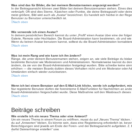
Was sind das für Bilder, die bei meinem Benutzernamen angezeigt werden?
In der Beitragsansicht können zwei Bilder bei deinem Benutzernamen stehen. Eines diese
verknüpft: Oft sind dies Sterne, Kästchen oder Punkte, die deine Beitragszahl oder de
meist größere, Bild wird auch als „Avatar“ bezeichnet. Es handelt sich hierbei in der Reg
Benutzer zu Benutzer unterschiedlich ist.
Nach oben
Wie verwende ich einen Avatar?
In deinem persönlichen Bereich kannst du unter „Profil“ einen Avatar über eine der folg
Galerie, Remote oder Hochladen. Die Board-Administration kann bestimmen, ob und wie
Wenn du keinen Avatar benutzen kannst, solltest du die Board-Administration kontaktier
Nach oben
Was ist mein Rang und wie kann ich ihn ändern?
Ränge, die unter deinem Benutzernamen stehen, zeigen an, wie viele Beiträge du bislang e
bestimmte Benutzer wie Moderatoren und Administratoren. Normalerweise kannst du den 
ändern, da sie von der Board-Administration festgelegt wurden. Bitte schreibe keine si
erhöhen — die meisten Boards dulden dieses Verhalten nicht und ein Moderator oder Adm
Umständen einfach wieder zurücksetzen.
Nach oben
Wenn ich bei einem Benutzer auf den E-Mail-Link klicke, werde ich aufgefordert, m
Nur registrierte Benutzer dürfen die foreninterne E-Mail-Funktion für Nachrichten an ande
Board-Administration freigeschaltet wurde. Diese Maßnahme soll den Missbrauch dieses
Nach oben
Beiträge schreiben
Wie erstelle ich ein neues Thema oder eine Antwort?
Um ein neues Thema in einem Forum zu eröffnen, musst du auf „Neues Thema“ klicken. 
du auf „Antworten“ klicken. Es könnte sein, dass eine Registrierung erforderlich ist, bev
Berechtigungen sind jeweils am Ende der Foren- und der Beitragsansicht aufgelistet. Z. 
darfst Dateianhänge erstellen“ usw.