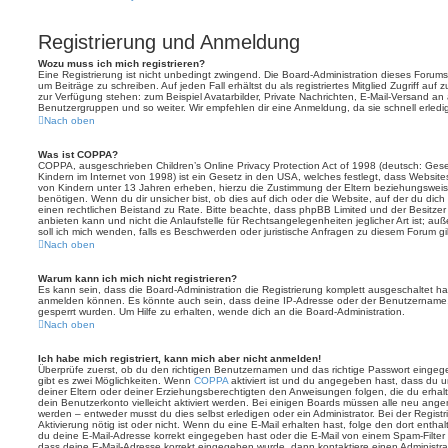
Registrierung und Anmeldung
Wozu muss ich mich registrieren?
Eine Registrierung ist nicht unbedingt zwingend. Die Board-Administration dieses Forums 
um Beiträge zu schreiben. Auf jeden Fall erhältst du als registriertes Mitglied Zugriff auf
zur Verfügung stehen: zum Beispiel Avatarbilder, Private Nachrichten, E-Mail-Versand an an
Benutzergruppen und so weiter. Wir empfehlen dir eine Anmeldung, da sie schnell erledigt i
Nach oben
Was ist COPPA?
COPPA, ausgeschrieben Children’s Online Privacy Protection Act of 1998 (deutsch: Ges
Kindern im Internet von 1998) ist ein Gesetz in den USA, welches festlegt, dass Website
von Kindern unter 13 Jahren erheben, hierzu die Zustimmung der Eltern beziehungswei
benötigen. Wenn du dir unsicher bist, ob dies auf dich oder die Website, auf der du dich zu
einen rechtlichen Beistand zu Rate. Bitte beachte, dass phpBB Limited und der Besitze
anbieten kann und nicht die Anlaufstelle für Rechtsangelegenheiten jeglicher Art ist; au
soll ich mich wenden, falls es Beschwerden oder juristische Anfragen zu diesem Forum g
Nach oben
Warum kann ich mich nicht registrieren?
Es kann sein, dass die Board-Administration die Registrierung komplett ausgeschaltet h
anmelden können. Es könnte auch sein, dass deine IP-Adresse oder der Benutzername, m
gesperrt wurden. Um Hilfe zu erhalten, wende dich an die Board-Administration.
Nach oben
Ich habe mich registriert, kann mich aber nicht anmelden!
Überprüfe zuerst, ob du den richtigen Benutzernamen und das richtige Passwort einge
gibt es zwei Möglichkeiten. Wenn
COPPA
aktiviert ist und du angegeben hast, dass du un
deiner Eltern oder deiner Erziehungsberechtigten den Anweisungen folgen, die du erhalte
dein Benutzerkonto vielleicht aktiviert werden. Bei einigen Boards müssen alle neu angem
werden – entweder musst du dies selbst erledigen oder ein Administrator. Bei der Registri
Aktivierung nötig ist oder nicht. Wenn du eine E-Mail erhalten hast, folge den dort ent
du deine E-Mail-Adresse korrekt eingegeben hast oder die E-Mail von einem Spam-Filter b
dass deine E-Mail-Adresse korrekt eingegeben wurde, dann kontaktiere einen Administrat