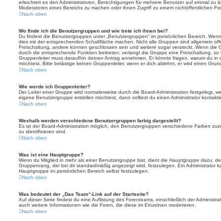
erleichtert es den Administratoren, Berechtigungen für mehrere Benutzer auf einmal zu 
Moderatoren eines Bereichs zu machen oder ihnen Zugriff zu einem nichtöffentlichen F
Nach oben
Wo finde ich die Benutzergruppen und wie trete ich ihnen bei?
Du findest die Benutzergruppen unter „Benutzergruppen“ im persönlichen Bereich. Wenn 
dies mit der entsprechenden Schaltfläche machen. Nicht alle Gruppen sind allgemein offe
Freischaltung, andere können geschlossen sein und weitere sogar versteckt. Wenn die Gr
durch die entsprechende Funktion beitreten; verlangt die Gruppe eine Freischaltung, so 
Gruppenleiter muss daraufhin deinen Antrag annehmen. Er könnte fragen, warum du i
möchtest. Bitte belästige keinen Gruppenleiter, wenn er dich ablehnt, er wird einen Gru
Nach oben
Wie werde ich Gruppenleiter?
Der Leiter einer Gruppe wird normalerweise durch die Board-Administration festgelegt, w
eigene Benutzergruppe erstellen möchtest, dann solltest du einen Administrator kontakti
Nach oben
Weshalb werden verschiedene Benutzergruppen farbig dargestellt?
Es ist der Board-Administration möglich, den Benutzergruppen verschiedene Farben zuzut
zu identifizieren sind.
Nach oben
Was ist eine Hauptgruppe?
Wenn du Mitglied in mehr als einer Benutzergruppe bist, dient die Hauptgruppe dazu, 
Gruppenrang, der bei dir standardmäßig angezeigt wird, festzulegen. Ein Administrator 
Hauptgruppe im persönlichen Bereich selbst festzulegen.
Nach oben
Was bedeutet der „Das Team“-Link auf der Startseite?
Auf dieser Seite findest du eine Auflistung des Forenteams, einschließlich der Administra
auch weitere Informationen wie die Foren, die diese im Einzelnen moderieren.
Nach oben