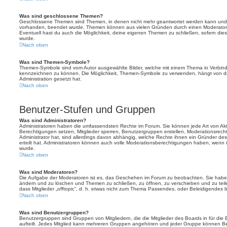
Was sind geschlossene Themen?
Geschlossene Themen sind Themen, in denen nicht mehr geantwortet werden kann und b
vorhanden, beendet wurde. Themen können aus vielen Gründen durch einen Moderator o
Eventuell hast du auch die Möglichkeit, deine eigenen Themen zu schließen, sofern dies
wurde.
Nach oben
Was sind Themen-Symbole?
Themen-Symbole sind vom Autor ausgewählte Bilder, welche mit einem Thema in Verbin
kennzeichnen zu können. Die Möglichkeit, Themen-Symbole zu verwenden, hängt von de
Administration gesetzt hat.
Nach oben
Benutzer-Stufen und Gruppen
Was sind Administratoren?
Administratoren haben die umfassendsten Rechte im Forum. Sie können jede Art von Akt
Berechtigungen setzen, Mitglieder sperren, Benutzergruppen erstellen, Moderationsrech
Administrator hat, sind allerdings davon abhängig, welche Rechte ihnen ein Gründer des
erteilt hat. Administratoren können auch volle Moderationsberechtigungen haben, wenn 
wurde.
Nach oben
Was sind Moderatoren?
Die Aufgabe der Moderatoren ist es, das Geschehen im Forum zu beobachten. Sie haben
ändern und zu löschen und Themen zu schließen, zu öffnen, zu verschieben und zu teil
dass Mitglieder „offtopic“, d. h. etwas nicht zum Thema Passendes, oder Beleidigendes 
Nach oben
Was sind Benutzergruppen?
Benutzergruppen sind Gruppen von Mitgliedern, die die Mitglieder des Boards in für die 
aufteilt. Jedes Mitglied kann mehreren Gruppen angehören und jeder Gruppe können Be