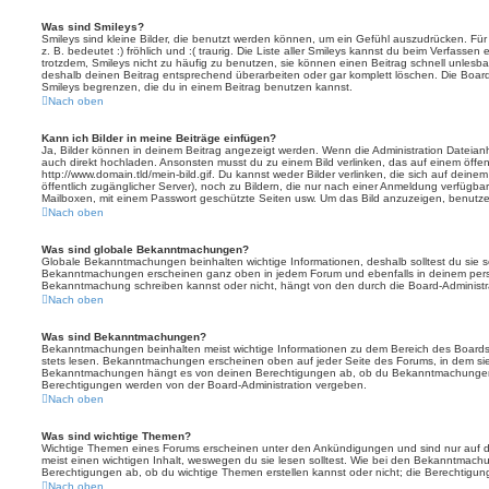
Was sind Smileys?
Smileys sind kleine Bilder, die benutzt werden können, um ein Gefühl auszudrücken. Für
z. B. bedeutet :) fröhlich und :( traurig. Die Liste aller Smileys kannst du beim Verfassen
trotzdem, Smileys nicht zu häufig zu benutzen, sie können einen Beitrag schnell unles
deshalb deinen Beitrag entsprechend überarbeiten oder gar komplett löschen. Die Board
Smileys begrenzen, die du in einem Beitrag benutzen kannst.
Nach oben
Kann ich Bilder in meine Beiträge einfügen?
Ja, Bilder können in deinem Beitrag angezeigt werden. Wenn die Administration Dateian
auch direkt hochladen. Ansonsten musst du zu einem Bild verlinken, das auf einem öffentl
http://www.domain.tld/mein-bild.gif. Du kannst weder Bilder verlinken, die sich auf deine
öffentlich zugänglicher Server), noch zu Bildern, die nur nach einer Anmeldung verfügbar
Mailboxen, mit einem Passwort geschützte Seiten usw. Um das Bild anzuzeigen, benutz
Nach oben
Was sind globale Bekanntmachungen?
Globale Bekanntmachungen beinhalten wichtige Informationen, deshalb solltest du sie s
Bekanntmachungen erscheinen ganz oben in jedem Forum und ebenfalls in deinem persö
Bekanntmachung schreiben kannst oder nicht, hängt von den durch die Board-Administ
Nach oben
Was sind Bekanntmachungen?
Bekanntmachungen beinhalten meist wichtige Informationen zu dem Bereich des Boards, i
stets lesen. Bekanntmachungen erscheinen oben auf jeder Seite des Forums, in dem sie 
Bekanntmachungen hängt es von deinen Berechtigungen ab, ob du Bekanntmachungen er
Berechtigungen werden von der Board-Administration vergeben.
Nach oben
Was sind wichtige Themen?
Wichtige Themen eines Forums erscheinen unter den Ankündigungen und sind nur auf d
meist einen wichtigen Inhalt, weswegen du sie lesen solltest. Wie bei den Bekanntmac
Berechtigungen ab, ob du wichtige Themen erstellen kannst oder nicht; die Berechtigunge
Nach oben