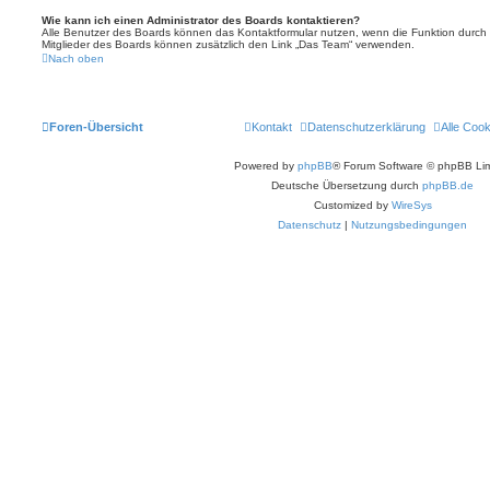
Wie kann ich einen Administrator des Boards kontaktieren?
Alle Benutzer des Boards können das Kontaktformular nutzen, wenn die Funktion durch di
Mitglieder des Boards können zusätzlich den Link „Das Team“ verwenden.
Nach oben
Foren-Übersicht
Kontakt
Datenschutzerklärung
Alle Coo
Powered by
phpBB
® Forum Software © phpBB Lim
Deutsche Übersetzung durch
phpBB.de
Customized by
WireSys
Datenschutz
|
Nutzungsbedingungen