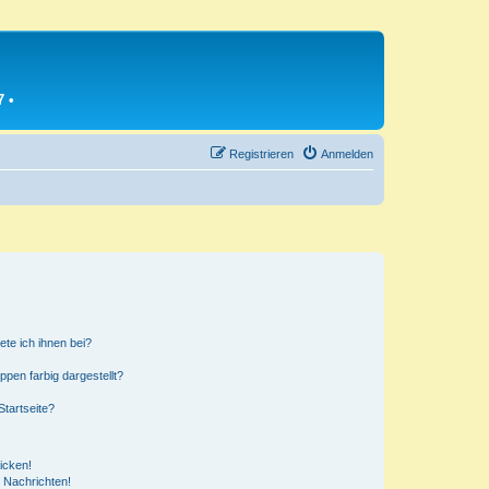
7
•
Registrieren
Anmelden
ete ich ihnen bei?
en farbig dargestellt?
tartseite?
icken!
 Nachrichten!