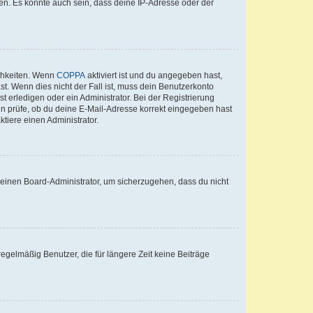
en. Es könnte auch sein, dass deine IP-Adresse oder der
ichkeiten. Wenn
COPPA
aktiviert ist und du angegeben hast,
st. Wenn dies nicht der Fall ist, muss dein Benutzerkonto
t erledigen oder ein Administrator. Bei der Registrierung
ten prüfe, ob du deine E-Mail-Adresse korrekt eingegeben hast
tiere einen Administrator.
n einen Board-Administrator, um sicherzugehen, dass du nicht
egelmäßig Benutzer, die für längere Zeit keine Beiträge