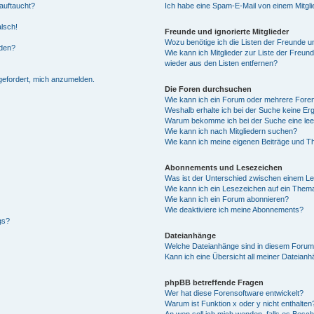
auftaucht?
Ich habe eine Spam-E-Mail von einem Mitgli
alsch!
Freunde und ignorierte Mitglieder
Wozu benötige ich die Listen der Freunde un
rden?
Wie kann ich Mitglieder zur Liste der Freund
wieder aus den Listen entfernen?
fgefordert, mich anzumelden.
Die Foren durchsuchen
Wie kann ich ein Forum oder mehrere For
Weshalb erhalte ich bei der Suche keine Er
Warum bekomme ich bei der Suche eine lee
Wie kann ich nach Mitgliedern suchen?
Wie kann ich meine eigenen Beiträge und T
Abonnements und Lesezeichen
Was ist der Unterschied zwischen einem L
Wie kann ich ein Lesezeichen auf ein Them
Wie kann ich ein Forum abonnieren?
Wie deaktiviere ich meine Abonnements?
gs?
Dateianhänge
Welche Dateianhänge sind in diesem Forum
Kann ich eine Übersicht all meiner Dateian
phpBB betreffende Fragen
Wer hat diese Forensoftware entwickelt?
Warum ist Funktion x oder y nicht enthalten