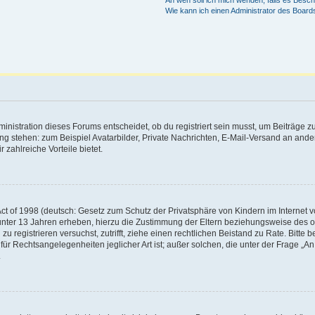
An wen soll ich mich wenden, falls es Besc
Wie kann ich einen Administrator des Board
istration dieses Forums entscheidet, ob du registriert sein musst, um Beiträge zu s
ung stehen: zum Beispiel Avatarbilder, Private Nachrichten, E-Mail-Versand an ander
 zahlreiche Vorteile bietet.
t of 1998 (deutsch: Gesetz zum Schutz der Privatsphäre von Kindern im Internet vo
unter 13 Jahren erheben, hierzu die Zustimmung der Eltern beziehungsweise des o
h zu registrieren versuchst, zutrifft, ziehe einen rechtlichen Beistand zu Rate. Bit
für Rechtsangelegenheiten jeglicher Art ist; außer solchen, die unter der Frage „
.