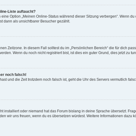
ine-Liste auftaucht?
n eine Option „Meinen Online-Status während dieser Sitzung verbergen“. Wenn du d
st dann als unsichtbarer Besucher gezählt.
en Zeitzone. In diesem Fall solltest du im „Persönlichen Bereich“ die für dich passe
den. Wenn du noch nicht registriert bist, ist dies ein guter Grund, dies jetzt zu tun
mer noch falsch!
t hast und die Zeit trotzdem noch falsch ist, geht die Uhr des Servers vermutlich fal
t installiert oder niemand hat das Forum bislang in deine Sprache übersetzt. Frag
, würden wir uns freuen, wenn du es übersetzen würdest. Weitere Informationen dazu