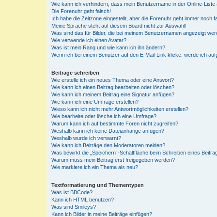
Wie kann ich verhindern, dass mein Benutzername in der Online-Liste 
Die Forenuhr geht falsch!
Ich habe die Zeitzone eingestellt, aber die Forenuhr geht immer noch f
Meine Sprache steht auf diesem Board nicht zur Auswahl!
Was sind das für Bilder, die bei meinem Benutzernamen angezeigt we
Wie verwende ich einen Avatar?
Was ist mein Rang und wie kann ich ihn ändern?
Wenn ich bei einem Benutzer auf den E-Mail-Link klicke, werde ich au
Beiträge schreiben
Wie erstelle ich ein neues Thema oder eine Antwort?
Wie kann ich einen Beitrag bearbeiten oder löschen?
Wie kann ich meinem Beitrag eine Signatur anfügen?
Wie kann ich eine Umfrage erstellen?
Wieso kann ich nicht mehr Antwortmöglichkeiten erstellen?
Wie bearbeite oder lösche ich eine Umfrage?
Warum kann ich auf bestimmte Foren nicht zugreifen?
Weshalb kann ich keine Dateianhänge anfügen?
Weshalb wurde ich verwarnt?
Wie kann ich Beiträge den Moderatoren melden?
Was bewirkt die „Speichern“-Schaltfläche beim Schreiben eines Beitra
Warum muss mein Beitrag erst freigegeben werden?
Wie markiere ich ein Thema als neu?
Textformatierung und Thementypen
Was ist BBCode?
Kann ich HTML benutzen?
Was sind Smileys?
Kann ich Bilder in meine Beiträge einfügen?