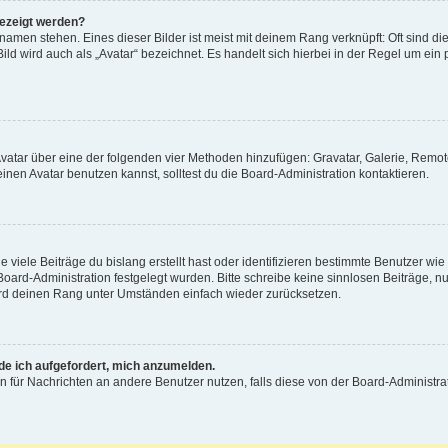
gezeigt werden?
amen stehen. Eines dieser Bilder ist meist mit deinem Rang verknüpft: Oft sind di
ld wird auch als „Avatar“ bezeichnet. Es handelt sich hierbei in der Regel um ein
 Avatar über eine der folgenden vier Methoden hinzufügen: Gravatar, Galerie, Rem
en Avatar benutzen kannst, solltest du die Board-Administration kontaktieren.
viele Beiträge du bislang erstellt hast oder identifizieren bestimmte Benutzer w
 Board-Administration festgelegt wurden. Bitte schreibe keine sinnlosen Beiträge
wird deinen Rang unter Umständen einfach wieder zurücksetzen.
rde ich aufgefordert, mich anzumelden.
ion für Nachrichten an andere Benutzer nutzen, falls diese von der Board-Administ