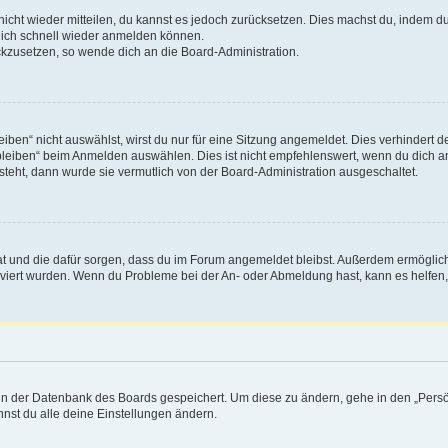
 nicht wieder mitteilen, du kannst es jedoch zurücksetzen. Dies machst du, indem 
 dich schnell wieder anmelden können.
ückzusetzen, so wende dich an die Board-Administration.
en“ nicht auswählst, wirst du nur für eine Sitzung angemeldet. Dies verhindert 
leiben“ beim Anmelden auswählen. Dies ist nicht empfehlenswert, wenn du dich an
 steht, dann wurde sie vermutlich von der Board-Administration ausgeschaltet.
 hat und die dafür sorgen, dass du im Forum angemeldet bleibst. Außerdem ermögli
tiviert wurden. Wenn du Probleme bei der An- oder Abmeldung hast, kann es helfen
n in der Datenbank des Boards gespeichert. Um diese zu ändern, gehe in den „Persö
nst du alle deine Einstellungen ändern.