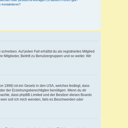
hwerden oder juristische Anfragen zu diesem Forum gibt?
s kontaktieren?
chreiben. Auf jeden Fall erhältst du als registriertes Mitglied
e Mitglieder, Beitritt zu Benutzergruppen und so weiter. Wir
n 1998) ist ein Gesetz in den USA, welches festlegt, dass
der der Erziehungsberechtigten benötigen. Wenn du dir
te beachte, dass phpBB Limited und der Besitzer dieses Boards
An wen soll ich mich wenden, falls es Beschwerden oder