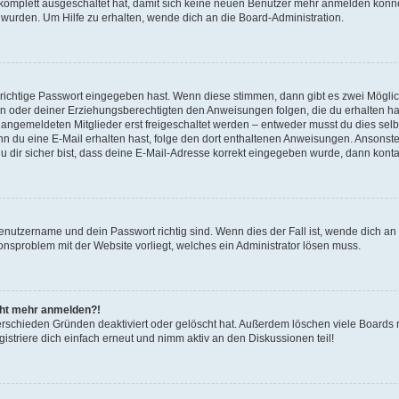
g komplett ausgeschaltet hat, damit sich keine neuen Benutzer mehr anmelden könn
 wurden. Um Hilfe zu erhalten, wende dich an die Board-Administration.
 richtige Passwort eingegeben hast. Wenn diese stimmen, dann gibt es zwei Mögl
tern oder deiner Erziehungsberechtigten den Anweisungen folgen, die du erhalten ha
u angemeldeten Mitglieder erst freigeschaltet werden – entweder musst du dies selbs
. Wenn du eine E-Mail erhalten hast, folge den dort enthaltenen Anweisungen. Ansons
 dir sicher bist, dass deine E-Mail-Adresse korrekt eingegeben wurde, dann kontak
Benutzername und dein Passwort richtig sind. Wenn dies der Fall ist, wende dich a
ionsproblem mit der Website vorliegt, welches ein Administrator lösen muss.
icht mehr anmelden?!
erschieden Gründen deaktiviert oder gelöscht hat. Außerdem löschen viele Boards r
triere dich einfach erneut und nimm aktiv an den Diskussionen teil!