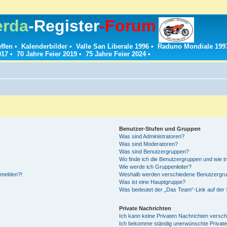
erda
-Register
-Forum
effen
•
Kalenderbilder
•
Valle San Liberale 1996
•
Raduno Mondiale 199
017
•
70 Jahre Feier 2019
•
75 Jahre Feier 2024
•
Benutzer-Stufen und Gruppen
Was sind Administratoren?
Was sind Moderatoren?
Was sind Benutzergruppen?
Wo finde ich die Benutzergruppen und wie tr
Wie werde ich Gruppenleiter?
anmelden?!
Weshalb werden verschiedene Benutzergrupp
Was ist eine Hauptgruppe?
Was bedeutet der „Das Team“-Link auf der S
Private Nachrichten
Ich kann keine Privaten Nachrichten versch
Ich bekomme ständig unerwünschte Private