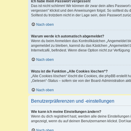
Ich habe mein Passwort vergessen!
Das ist nicht schlimm! Wir können dir zwar dein altes Passwort
vergessen“ klickst und den Anweisungen folgst. So solltest du
Solltest du trotzdem nicht in der Lage sein, dein Passwort zur
Nach oben
Warum werde ich automatisch abgemeldet?
Wenn du beim Anmelden das Kontrollkästchen „Angemeldet bleib
angemeldet zu bleiben, kannst du das Kästchen „Angemeldet b
Internetcafé, befindest. Wenn diese Option nicht zur Verfügung
Nach oben
Wozu ist die Funktion „Alle Cookies löschen“?
„Alle Cookies löschen“ löscht die Cookies, die phpBB erstellt
„Gelesen“-Status – sofern sie von der Board-Administration ak
Nach oben
Benutzerpräferenzen und -einstellungen
Wie kann ich meine Einstellungen ändern?
Wenn du dich registriert hast, werden alle deine Einstellunge
angezeigt, wenn du auf deinen Benutzernamen klickst. Dort kan
Nach oben