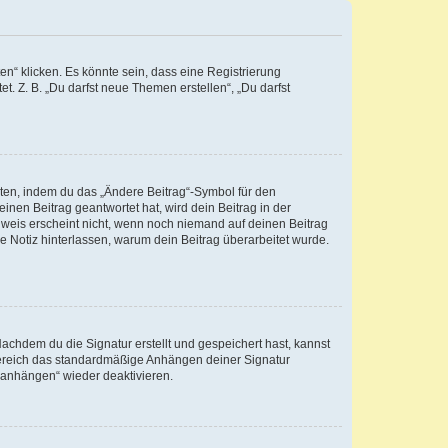
n“ klicken. Es könnte sein, dass eine Registrierung
t. Z. B. „Du darfst neue Themen erstellen“, „Du darfst
iten, indem du das „Ändere Beitrag“-Symbol für den
inen Beitrag geantwortet hat, wird dein Beitrag in der
nweis erscheint nicht, wenn noch niemand auf deinen Beitrag
ne Notiz hinterlassen, warum dein Beitrag überarbeitet wurde.
chdem du die Signatur erstellt und gespeichert hast, kannst
Bereich das standardmäßige Anhängen deiner Signatur
r anhängen“ wieder deaktivieren.