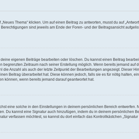
„Neues Thema“ klicken. Um auf einen Beitrag zu antworten, musst du auf „Antworte
e Berechtigungen sind jeweils am Ende der Foren- und der Beitragsansicht aufgeliste
r deine eigenen Beiträge bearbeiten oder löschen. Du kannst einen Beitrag bearbe
inen begrenzten Zeitraum nach seiner Erstellung möglich. Wenn bereits jemand auf de
 die Anzahl als auch der letzte Zeitpunkt der Bearbeitungen angezeigt. Dieser Hi
en Beitrag überarbeitet hat. Diese können jedoch, falls sie es für nötig halten, ei
hen können, wenn bereits jemand darauf geantwortet hat.
st eine solche in den Einstellungen in deinem persönlichen Bereich entwerfen. Na
eren. Du kannst eine Signatur auch hinzufügen, indem du in deinem persönlichen 
atur verfassen möchtest, so kannst du dort einfach das Kontrollkästchen „Signatu