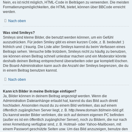
Nein, es ist nicht möglich, HTML-Code in Beiträgen zu verwenden. Die meisten
Formatierungsmöglichkeiten, die HTML bietet, können über BBCode erreicht
werden.
Nach oben
Was sind Smileys?
Smileys sind kleine Bilder, die benutzt werden können, um ein Gefühl
auszudrücken. Für jeden Smiley gibt es einen kurzen Code, z. B. bedeutet :)
fröhlich und :( traurig. Die Liste aller Smileys kannst du beim Verfassen eines
Beitrags sehen. Versuche bitte trotzdem, Smileys nicht zu häufig zu benutzen,
sie können einen Beitrag schnell unlesbar machen und ein Moderator könnte
deshalb deinen Beitrag entsprechend überarbeiten oder gar komplett löschen.
Die Board-Administration kann auch die Anzahl der Smileys begrenzen, die du
in einem Beitrag benutzen kannst.
Nach oben
Kann ich Bilder in meine Beiträge einfügen?
Ja, Bilder können in deinem Beitrag angezeigt werden. Wenn die
Administration Dateianhänge erlaubt hat, kannst du das Bild auch direkt
hochladen. Ansonsten musst du zu einem Bild verlinken, das auf einem
öffentlich zugänglichen Server liegt, z. B. http://www.domain.tld/mein-bild.gif.
Du kannst weder Bilder verlinken, die sich auf deinem eigenen PC befinden
(außer es ist ein öffentlich zugänglicher Server), noch zu Bildern, die nur nach
einer Anmeldung verfügbar sind, z. B. Hotmail- oder Yahoo-Mailboxen, mit
einem Passwort geschützte Seiten usw. Um das Bild anzuzeigen, benutze den