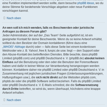
eine Funktion implementiert werden sollte, dann besuche
phpBB Ideas
, wo du
deine Stimme für bestehende Vorschläge abgeben oder neue Funktionen
vorschlagen kannst.
Nach oben
An wen soll ich mich wenden, falls es Beschwerden oder juristische
Anfragen zu diesem Forum gibt?
Jeder Administrator, der auf der „Das Team“-Seite aufgeführt ist, ist ein
geeigneter Kontakt für deine Beschwerde. Wenn du so keine Antwort erhältst,
solltest du den Besitzer der Domain kontaktieren (führe dazu eine
„WHOIS“-Abfrage
durch) oder — falls diese Seite bei einem kostenlosen
Webhoster wie z. B. Yahoo!, free.fr, funpic.de usw. liegt — den Support oder
den Abuse-Kontakt des betreffenden Dienstes. Bitte beachte, dass phpBB
Limited (phpBB.com) und phpBB Deutschland e. V. (phpBB.de)
absolut keinen
Einfluss
auf die Benutzung oder den oder die Benutzer der Forensoftware
haben und dafür in keiner Weise zur Verantwortung herangezogen werden
können. Kontaktiere daher nie phpBB Limited oder phpBB Deutschland e. V. in
Zusammenhang mit jeglichen juristischen Fragen (Unterlassungserklärungen,
Haftungsfragen usw.), die
sich nicht direkt
auf die Websiten phpbb.com,
phpbb.de oder die phpBB-Software selbst beziehen. Falls du phpBB Limited
oder phpBB Deutschland e. V. E-Mails schreibst, die die
Softwarenutzung
durch Dritte
betreffen, so wirst du, wenn überhaupt, höchstens eine knappe
Antwort erhalten.
Nach oben