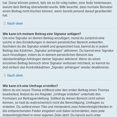
hat. Diese können jedoch, falls sie es für nötig halten, eine Notiz hinterlassen,
warum dein Beitrag überarbeitet wurde. Bitte beachte, dass normale Benutzer
einen Beitrag nicht löschen können, wenn bereits jemand darauf geantwortet
hat.
Nach oben
Wie kann ich meinem Beitrag eine Signatur anfügen?
Um eine Signatur an deinen Beitrag anzufügen, musst du zunächst eine
solche in den Einstellungen in deinem persönlichen Bereich entwerfen.
Nachdem du die Signatur erstellt und gespeichert hast, kannst du in jedem
Beitrag das Kästchen „Signatur anhängen“ aktivieren. Du kannst eine Signatur
auch hinzufügen, indem du in deinem persönlichen Bereich das
standardmäßige Anhängen deiner Signatur aktivierst. Wenn du einen
einzelnen Beitrag dennoch ohne Signatur verfassen möchtest, so kannst du
dort einfach das Kontrollkästchen „Signatur anhängen“ wieder deaktivieren.
Nach oben
Wie kann ich eine Umfrage erstellen?
Wenn du ein neues Thema eröffnest oder den ersten Beitrag eines Themas
bearbeitest, findest du ein Register „Umfrage erstellen“ unterhalb des
Formulars zur Beitragserstellung. Solltest du diesen Bereich nicht sehen
können, so hast du wahrscheinlich nicht die Berechtigung, Umfragen zu
erstellen. Du solltest einen Titel und mindestens zwei Antwortmöglichkeiten in
die entsprechenden Felder eingeben und dabei sicherstellen, dass jede
Antwortmöglichkeit in einer eigenen Zeile steht. Du kannst auch unter