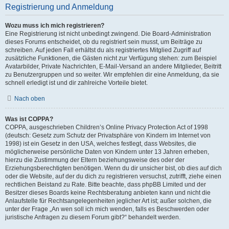
Registrierung und Anmeldung
Wozu muss ich mich registrieren?
Eine Registrierung ist nicht unbedingt zwingend. Die Board-Administration
dieses Forums entscheidet, ob du registriert sein musst, um Beiträge zu
schreiben. Auf jeden Fall erhältst du als registriertes Mitglied Zugriff auf
zusätzliche Funktionen, die Gästen nicht zur Verfügung stehen: zum Beispiel
Avatarbilder, Private Nachrichten, E-Mail-Versand an andere Mitglieder, Beitritt
zu Benutzergruppen und so weiter. Wir empfehlen dir eine Anmeldung, da sie
schnell erledigt ist und dir zahlreiche Vorteile bietet.
Nach oben
Was ist COPPA?
COPPA, ausgeschrieben Children’s Online Privacy Protection Act of 1998
(deutsch: Gesetz zum Schutz der Privatsphäre von Kindern im Internet von
1998) ist ein Gesetz in den USA, welches festlegt, dass Websites, die
möglicherweise persönliche Daten von Kindern unter 13 Jahren erheben,
hierzu die Zustimmung der Eltern beziehungsweise des oder der
Erziehungsberechtigten benötigen. Wenn du dir unsicher bist, ob dies auf dich
oder die Website, auf der du dich zu registrieren versuchst, zutrifft, ziehe einen
rechtlichen Beistand zu Rate. Bitte beachte, dass phpBB Limited und der
Besitzer dieses Boards keine Rechtsberatung anbieten kann und nicht die
Anlaufstelle für Rechtsangelegenheiten jeglicher Art ist; außer solchen, die
unter der Frage „An wen soll ich mich wenden, falls es Beschwerden oder
juristische Anfragen zu diesem Forum gibt?“ behandelt werden.